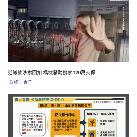
范織欽涉索回扣 橋檢發動搜索120萬交保
政經
貪汙