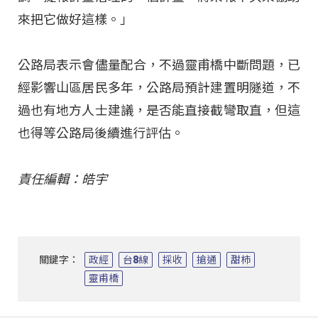
來把它做好這樣。」
公路局表示會儘量配合，不過靈甫橋中斷問題，已
經影響山區居民多年，公路局預計建置明隧道，不
過也有地方人士建議，是否能直接截彎取直，但這
也得等公路局後續進行評估。
責任編輯：皓宇
關鍵字：
政經
台8線
採收
搶通
甜柿
靈甫橋