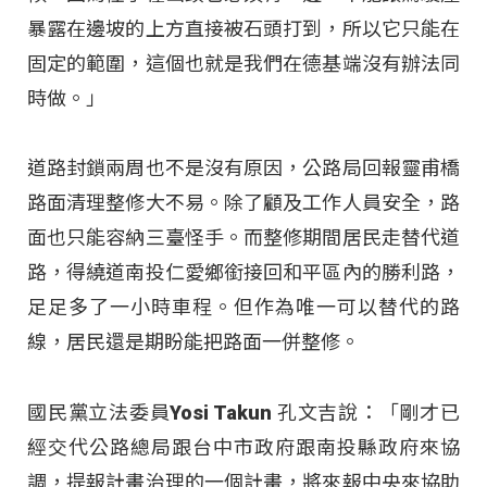
暴露在邊坡的上方直接被石頭打到，所以它只能在
固定的範圍，這個也就是我們在德基端沒有辦法同
時做。」
道路封鎖兩周也不是沒有原因，公路局回報靈甫橋
路面清理整修大不易。除了顧及工作人員安全，路
面也只能容納三臺怪手。而整修期間居民走替代道
路，得繞道南投仁愛鄉銜接回和平區內的勝利路，
足足多了一小時車程。但作為唯一可以替代的路
線，居民還是期盼能把路面一併整修。
國民黨立法委員Yosi Takun 孔文吉說：「剛才已
經交代公路總局跟台中市政府跟南投縣政府來協
調，提報計畫治理的一個計畫，將來報中央來協助