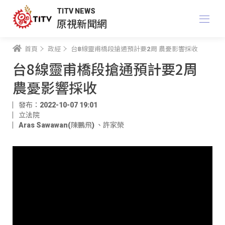
TITV NEWS
原視新聞網
首頁
政經
台8線靈甫橋段搶通預計要2周 農憂影響採收
台8線靈甫橋段搶通預計要2周
農憂影響採收
發布：2022-10-07 19:01
立法院
Aras Sawawan(陳鵬飛)
、
許家榮