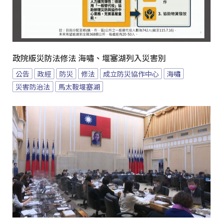
政院版災防法修法 海嘯、堰塞湖列入災害別
公告
政經
防災
修法
成立防災協作中心
海嘯
災害防治法
馬太鞍堰塞湖