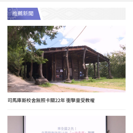
推薦新聞
司馬庫斯校舍無照卡關22年 衝擊童受教權