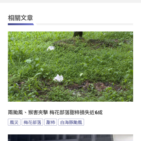
相關文章
兩颱風、猴害夾擊 梅花部落甜柿損失近6成
風災
梅花部落
甜柿
白海豚颱風