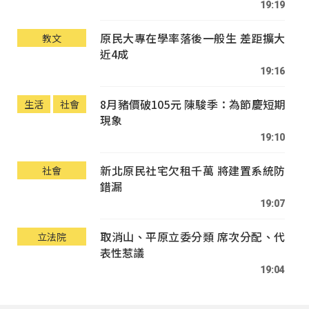
19:19
原民大專在學率落後一般生 差距擴大
教文
近4成
19:16
8月豬價破105元 陳駿季：為節慶短期
生活
社會
現象
19:10
新北原民社宅欠租千萬 將建置系統防
社會
錯漏
19:07
取消山、平原立委分類 席次分配、代
立法院
表性惹議
19:04