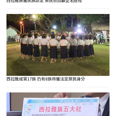
西拉雅族獲民族認定 原民日回顧正名歷程
西拉雅成第17族 仍有8族待獲法定原民身分