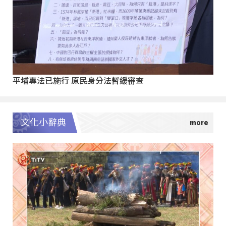
平埔專法已施行 原民身分法暫緩審查
文化小辭典