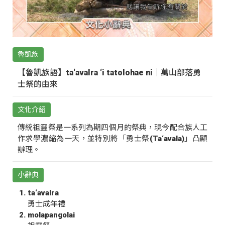
魯凱族
【魯凱族語】ta‘avalra ‘i tatolohae ni｜萬山部落勇
士祭的由來
文化介紹
傳統祖靈祭是一系列為期四個月的祭典，現今配合族人工
作求學濃縮為一天，並特別將「勇士祭(Ta‘avala)」凸顯
辦理。
小辭典
ta‘avalra
勇士成年禮
molapangolai