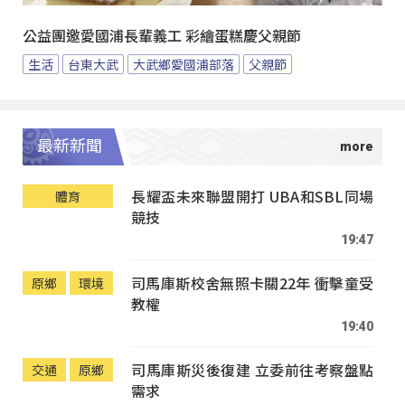
公益團邀愛國浦長輩義工 彩繪蛋糕慶父親節
生活
台東大武
大武鄉愛國浦部落
父親節
最新新聞
長耀盃未來聯盟開打 UBA和SBL同場
體育
競技
19:47
司馬庫斯校舍無照卡關22年 衝擊童受
原鄉
環境
教權
19:40
司馬庫斯災後復建 立委前往考察盤點
交通
原鄉
需求