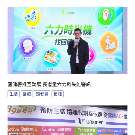
國健署推互動展 長者量六力揪失能警訊
生活
醫療
國健署
長照