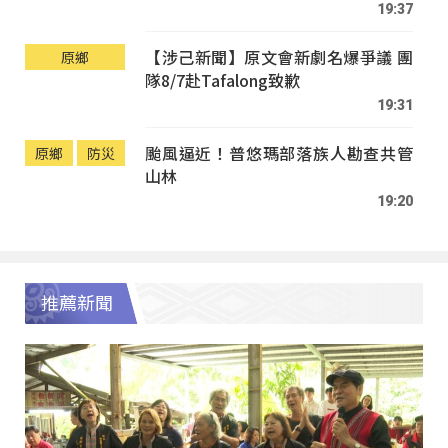
19:37
【涉己新聞】原文會新劇名爆爭議 團
原鄉
隊8/7赴Tafalong致歉
19:31
颱風逼近！普悠瑪部落族人勘查共管
原鄉
防災
山林
19:20
推薦新聞