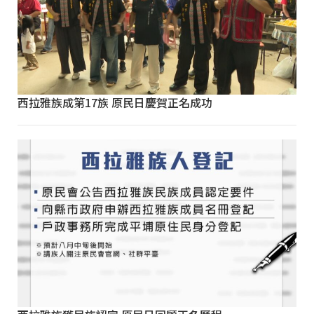
西拉雅族成第17族 原民日慶賀正名成功