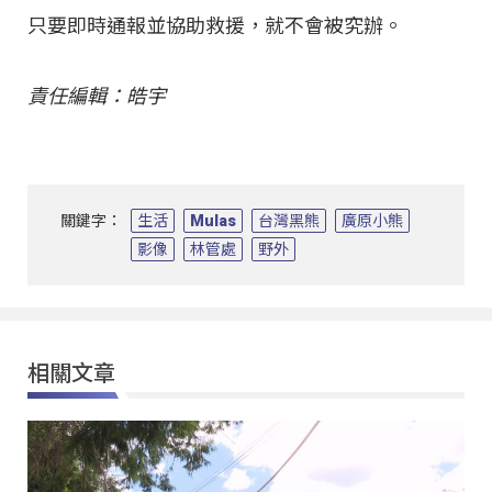
只要即時通報並協助救援，就不會被究辦。
責任編輯：皓宇
關鍵字：
生活
Mulas
台灣黑熊
廣原小熊
影像
林管處
野外
相關文章