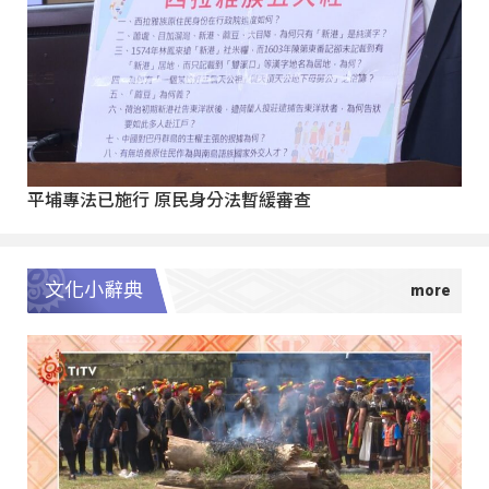
平埔專法已施行 原民身分法暫緩審查
文化小辭典