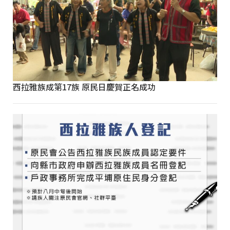
西拉雅族成第17族 原民日慶賀正名成功