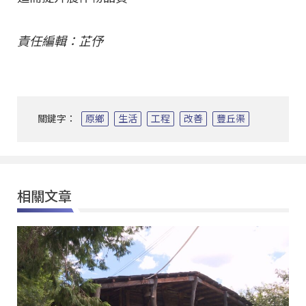
責任編輯：芷伃
關鍵字：
原鄉
生活
工程
改善
豐丘渠
相關文章