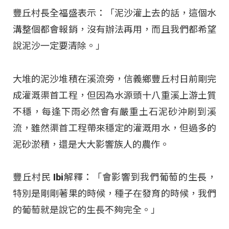
豐丘村長全福盛表示：「泥沙灌上去的話，這個水
溝整個都會報銷，沒有辦法再用，而且我們都希望
說泥沙一定要清除。」
大堆的泥沙堆積在溪流旁，信義鄉豐丘村日前剛完
成灌溉渠首工程，但因為水源頭十八重溪上游土質
不穩，每逢下雨必然會有嚴重土石泥砂沖刷到溪
流，雖然渠首工程帶來穩定的灌溉用水，但過多的
泥砂淤積，還是大大影響族人的農作。
豐丘村民 Ibi解釋：「會影響到我們葡萄的生長，
特別是剛剛著果的時候，種子在發育的時候，我們
的葡萄就是說它的生長不夠完全。」