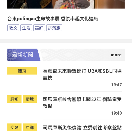
台東pulingau生命故事展 香氛串起文化連結
教文
生活
巫師
排灣族
最新新聞
長耀盃未來聯盟開打 UBA和SBL同場
體育
競技
19:47
司馬庫斯校舍無照卡關22年 衝擊童受
原鄉
環境
教權
19:40
司馬庫斯災後復建 立委前往考察盤點
交通
原鄉