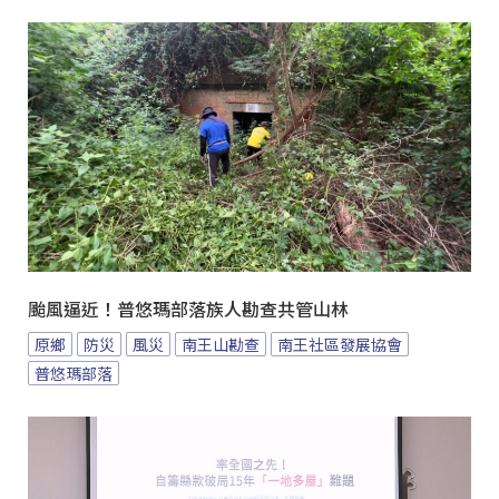
颱風逼近！普悠瑪部落族人勘查共管山林
原鄉
防災
風災
南王山勘查
南王社區發展協會
普悠瑪部落