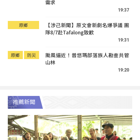
需求
19:37
【涉己新聞】原文會新劇名爆爭議 團
原鄉
隊8/7赴Tafalong致歉
19:31
颱風逼近！普悠瑪部落族人勘查共管
原鄉
防災
山林
19:20
推薦新聞