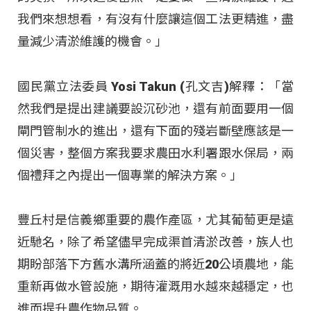
我們來想想看，有沒有什麼讓這個工法更精進，盡
量減少清淤維護的機會。」
國民黨立法委員 Yosi Takun (孔文吉)解釋：「當
然我們是提出建議要設沉砂池，還有前面要用一個
閘門管制水的進出，還有下面的殘岩斷壁應該是一
個災害，整個方案我要求農田水利署跟水保局，兩
個禮拜之內提出一個專業的解決方案。」
豐丘村是信義鄉重要的農作產區，尤其葡萄更是遠
近馳名，除了希望儘早完成渠首清淤改善，族人也
期盼部落下方舊水溝所涵蓋的將近20公頃農地，能
重新再做水管設施，期待灌溉用水越來越穩定，也
進而提升農作物品質。