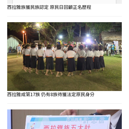
西拉雅族獲民族認定 原民日回顧正名歷程
西拉雅成第17族 仍有8族待獲法定原民身分