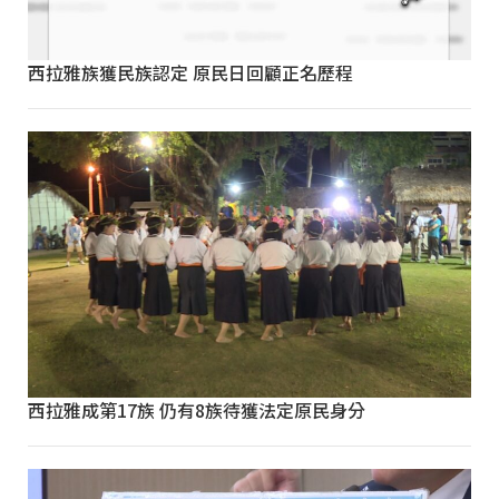
西拉雅族獲民族認定 原民日回顧正名歷程
西拉雅成第17族 仍有8族待獲法定原民身分