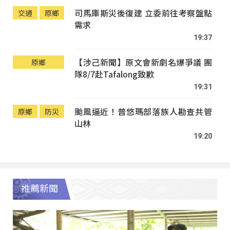
司馬庫斯災後復建 立委前往考察盤點
交通
原鄉
需求
19:37
【涉己新聞】原文會新劇名爆爭議 團
原鄉
隊8/7赴Tafalong致歉
19:31
颱風逼近！普悠瑪部落族人勘查共管
原鄉
防災
山林
19:20
推薦新聞