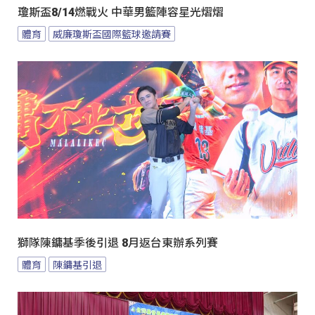
瓊斯盃8/14燃戰火 中華男籃陣容星光熠熠
體育
威廉瓊斯盃國際籃球邀請賽
獅隊陳鏞基季後引退 8月返台東辦系列賽
體育
陳鏞基引退