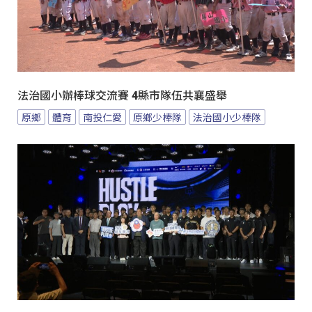
法治國小辦棒球交流賽 4縣市隊伍共襄盛舉
原鄉
體育
南投仁愛
原鄉少棒隊
法治國小少棒隊