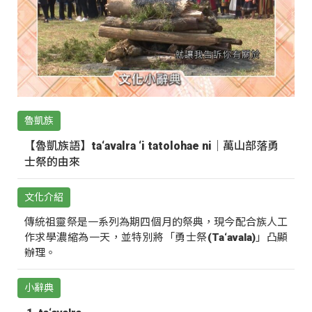
魯凱族
【魯凱族語】ta‘avalra ‘i tatolohae ni｜萬山部落勇
士祭的由來
文化介紹
傳統祖靈祭是一系列為期四個月的祭典，現今配合族人工
作求學濃縮為一天，並特別將「勇士祭(Ta‘avala)」凸顯
辦理。
小辭典