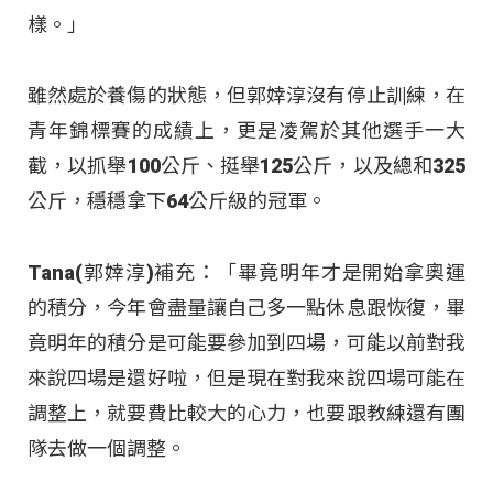
樣。」
雖然處於養傷的狀態，但郭婞淳沒有停止訓練，在
青年錦標賽的成績上，更是凌駕於其他選手一大
截，以抓舉100公斤、挺舉125公斤，以及總和325
公斤，穩穩拿下64公斤級的冠軍。
Tana(郭婞淳)補充：「畢竟明年才是開始拿奧運
的積分，今年會盡量讓自己多一點休息跟恢復，畢
竟明年的積分是可能要參加到四場，可能以前對我
來說四場是還好啦，但是現在對我來說四場可能在
調整上，就要費比較大的心力，也要跟教練還有團
隊去做一個調整。