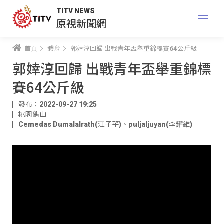
TITV NEWS
原視新聞網
首頁
體育
郭婞淳回歸 出戰青年盃舉重錦標賽64公斤級
郭婞淳回歸 出戰青年盃舉重錦標
賽64公斤級
發布：2022-09-27 19:25
桃園龜山
Cemedas Dumalalrath(江子芊)
、
puljaljuyan(李耀維)