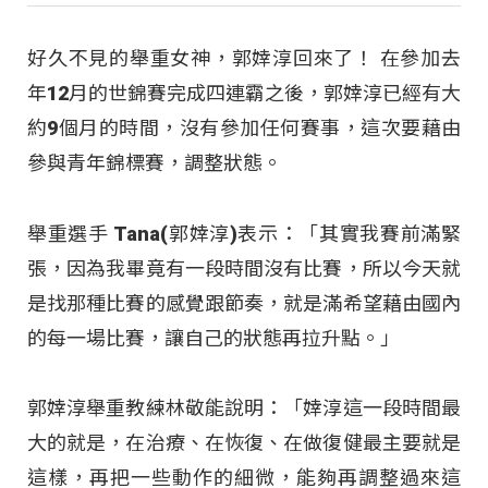
好久不見的舉重女神，郭婞淳回來了！ 在參加去
年12月的世錦賽完成四連霸之後，郭婞淳已經有大
約9個月的時間，沒有參加任何賽事，這次要藉由
參與青年錦標賽，調整狀態。
舉重選手 Tana(郭婞淳)表示：「其實我賽前滿緊
張，因為我畢竟有一段時間沒有比賽，所以今天就
是找那種比賽的感覺跟節奏，就是滿希望藉由國內
的每一場比賽，讓自己的狀態再拉升點。」
郭婞淳舉重教練林敬能說明：「婞淳這一段時間最
大的就是，在治療、在恢復、在做復健最主要就是
這樣，再把一些動作的細微，能夠再調整過來這