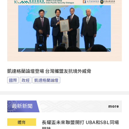
凱達格蘭論壇登場 台灣攜盟友抗境外威脅
國際
政經
凱達格蘭論壇
最新新聞
長耀盃未來聯盟開打 UBA和SBL同場
體育
競技