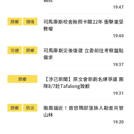
19:47
司馬庫斯校舍無照卡關22年 衝擊童受
原鄉
環境
教權
19:40
司馬庫斯災後復建 立委前往考察盤點
交通
原鄉
需求
19:37
【涉己新聞】原文會新劇名爆爭議 團
原鄉
隊8/7赴Tafalong致歉
19:31
颱風逼近！普悠瑪部落族人勘查共管
原鄉
防災
山林
19:20