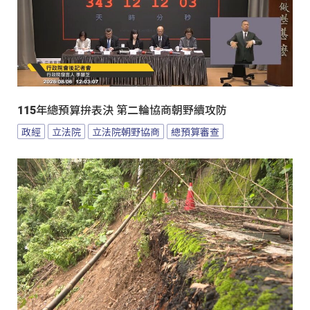
115年總預算拚表決 第二輪協商朝野續攻防
政經
立法院
立法院朝野協商
總預算審查