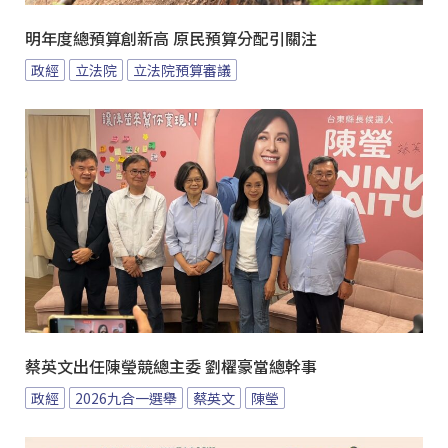
明年度總預算創新高 原民預算分配引關注
政經
立法院
立法院預算審議
蔡英文出任陳瑩競總主委 劉櫂豪當總幹事
政經
2026九合一選舉
蔡英文
陳瑩