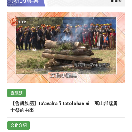
文化小辭典
魯凱族
【魯凱族語】ta‘avalra ‘i tatolohae ni｜萬山部落勇
士祭的由來
文化介紹