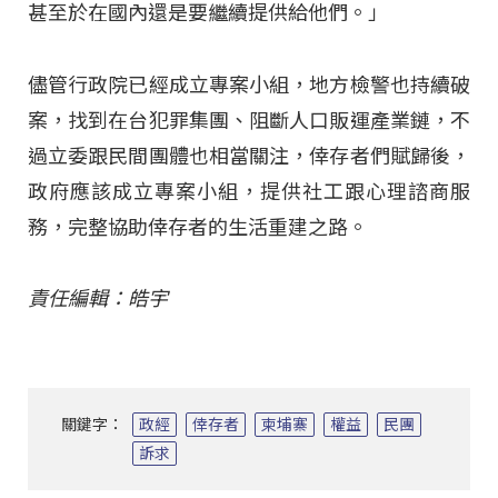
甚至於在國內還是要繼續提供給他們。」
儘管行政院已經成立專案小組，地方檢警也持續破
案，找到在台犯罪集團、阻斷人口販運產業鏈，不
過立委跟民間團體也相當關注，倖存者們賦歸後，
政府應該成立專案小組，提供社工跟心理諮商服
務，完整協助倖存者的生活重建之路。
責任編輯：皓宇
關鍵字：
政經
倖存者
柬埔寨
權益
民團
訴求