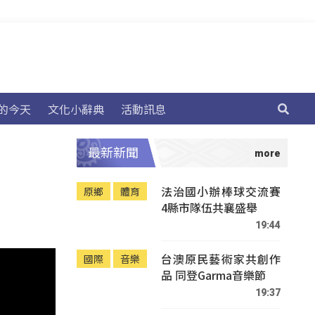
的今天
文化小辭典
活動訊息
最新新聞
法治國小辦棒球交流賽
原鄉
體育
4縣市隊伍共襄盛舉
19:44
台澳原民藝術家共創作
國際
音樂
品 同登Garma音樂節
19:37