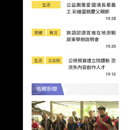
公益團邀愛國浦長輩義
生活
工 彩繪蛋糕慶父親節
19:28
族語認證首推在地測驗
原鄉
教文
屏東舉辦說明會
19:20
公視預算遭立院腰斬 恐
生活
立法院
流失內容創作人才
19:15
推薦新聞