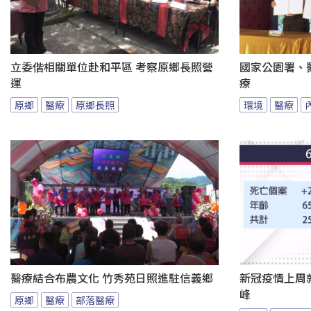
立委偕相關單位赴和平區 考察原鄉長照營
國家公園署、
運
療
原鄉
醫療
原鄉長照
環境
醫療
醫療結合布農文化 竹秀苑日照進駐信義鄉
新冠疫情上周
峰
原鄉
醫療
部落醫療