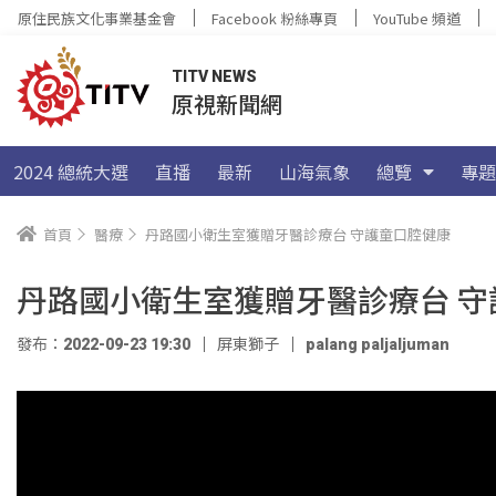
原住民族文化事業基金會
Facebook 粉絲專頁
YouTube 頻道
TITV NEWS
原視新聞網
2024 總統大選
直播
最新
山海氣象
總覽
專題
首頁
醫療
丹路國小衛生室獲贈牙醫診療台 守護童口腔健康
丹路國小衛生室獲贈牙醫診療台 守
發布：2022-09-23 19:30
屏東獅子
palang paljaljuman