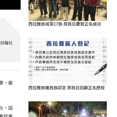
西拉雅族成第17族 原民日慶賀正名成功
個扶輪社
康，最
西拉雅族獲民族認定 原民日回顧正名歷程
台，這
備就會