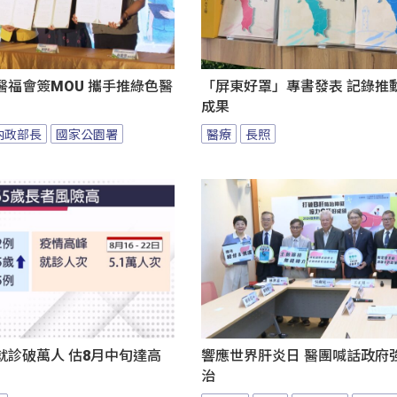
醫福會簽MOU 攜手推綠色醫
「屏東好罩」專書發表 記錄推
成果
內政部長
國家公園署
醫療
長照
就診破萬人 估8月中旬達高
響應世界肝炎日 醫團喊話政府
治