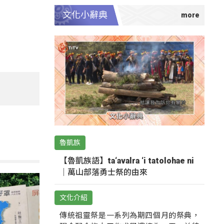
文化小辭典
魯凱族
【魯凱族語】ta‘avalra ‘i tatolohae ni
｜萬山部落勇士祭的由來
文化介紹
傳統祖靈祭是一系列為期四個月的祭典，