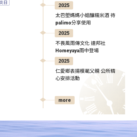
炎日
2025
太巴塱媽媽小姐釀糯米酒 待
palimo分享使用
2025
不畏風雨傳文化 達邦社
Homeyaya雨中登場
2025
仁愛鄉表揚模範父親 公所精
心安排活動
more