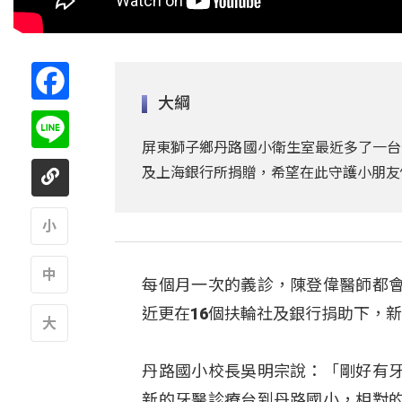
Facebook
大綱
Line
屏東獅子鄉丹路國小衛生室最近多了一台
及上海銀行所捐贈，希望在此守護小朋友
A
每個月一次的義診，陳登偉醫師都
A
近更在16個扶輪社及銀行捐助下，
A
丹路國小校長吳明宗說：「剛好有
新的牙醫診療台到丹路國小，相對