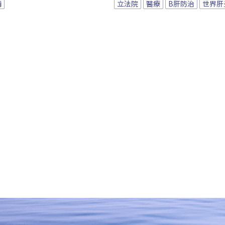
情
立法院
醫療
B肝防治
世界肝