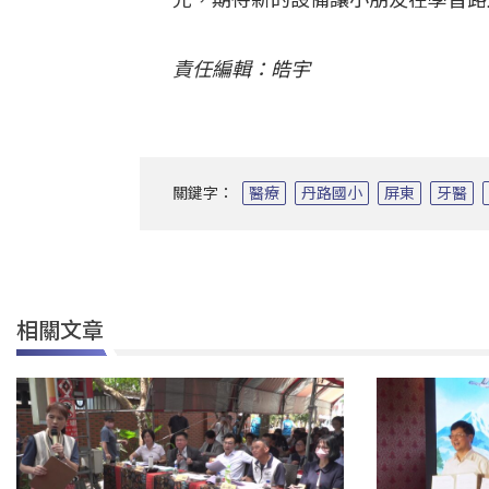
責任編輯：皓宇
關鍵字：
醫療
丹路國小
屏東
牙醫
相關文章