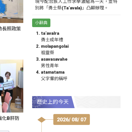
現今配合族人工作求學濃縮為一天，並特
別將「勇士祭(Ta‘avala)」凸顯辦理。
小辭典
動長照政策
ta‘avalra
勇士成年禮
molapangolai
祖靈祭
asavasavahe
男性青年
atamatama
父字輩的稱呼
歷史上的今天
強化B肝防
2026/ 08/ 07