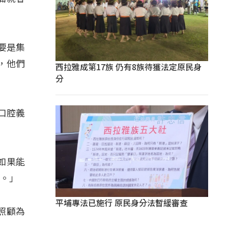
要是集
，他們
西拉雅成第17族 仍有8族待獲法定原民身
分
口腔義
如果能
好。」
平埔專法已施行 原民身分法暫緩審查
照顧為