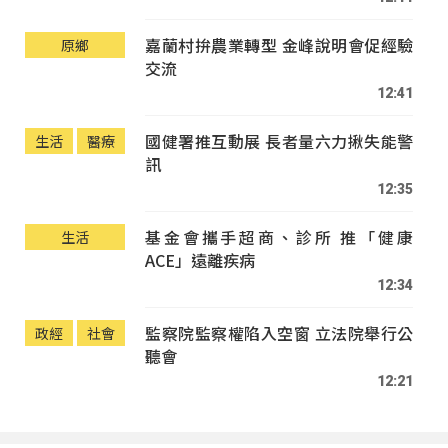
嘉蘭村拚農業轉型 金峰說明會促經驗
原鄉
交流
12:41
國健署推互動展 長者量六力揪失能警
生活
醫療
訊
12:35
基金會攜手超商、診所 推「健康
生活
ACE」遠離疾病
12:34
監察院監察權陷入空窗 立法院舉行公
政經
社會
聽會
12:21