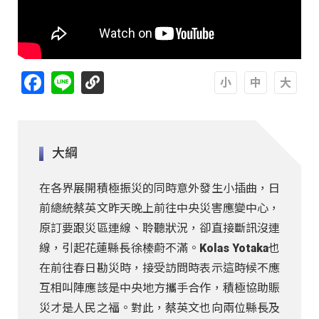
Facebook
Line
A
A
A
大綱
在各界展開積極振災的同時意外發生小插曲，日
前總統蔡英文昨天晚上前往中央災害應變中心，
原訂要跟災區連線、聆聽狀況，卻直接斷訊沒連
線，引起花蓮縣長徐榛蔚不滿。Kolas Yotaka也
在前往春日勘災時，接受訪問時表示這時候不應
互相叫陣應該是中央地方攜手合作，積極協助賑
災才是人民之福。對此，蔡英文也向兩位縣長及