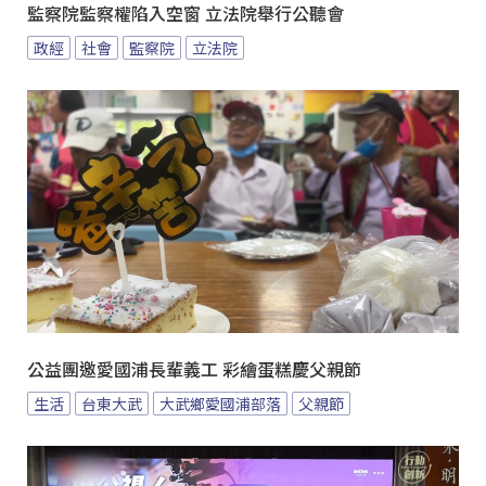
監察院監察權陷入空窗 立法院舉行公聽會
政經
社會
監察院
立法院
公益團邀愛國浦長輩義工 彩繪蛋糕慶父親節
生活
台東大武
大武鄉愛國浦部落
父親節