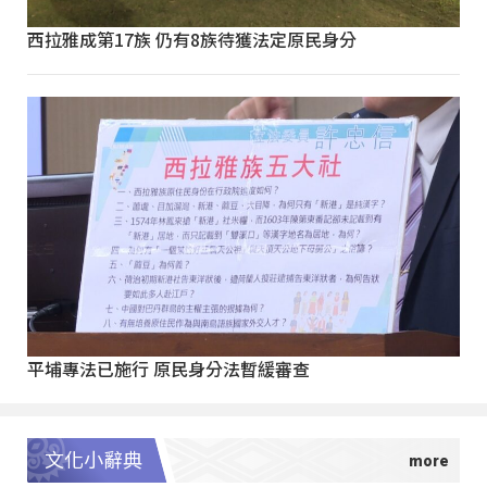
西拉雅成第17族 仍有8族待獲法定原民身分
平埔專法已施行 原民身分法暫緩審查
文化小辭典