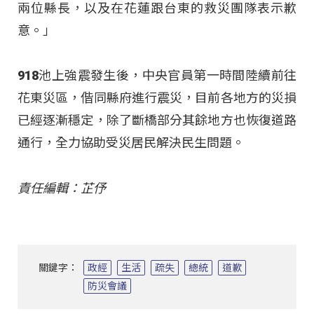
兩位縣長，以及在花蓮跟台東的救災團隊表示歉
意。」
918池上強震發生後，中央官員第一時間陸續前往
花東災區，偕同縣府進行震災，目前各地方的災損
已經逐漸穩定，除了斷橋部分其餘地方也恢復道路
通行，全力協助受災居民解決民生問題。
責任編輯：芷伃
關鍵字：
政經
生活
疏失
總統
道歉
防災會議