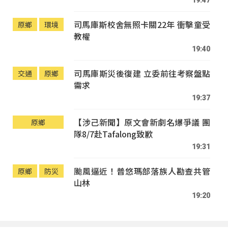
司馬庫斯校舍無照卡關22年 衝擊童受
原鄉
環境
教權
19:40
司馬庫斯災後復建 立委前往考察盤點
交通
原鄉
需求
19:37
【涉己新聞】原文會新劇名爆爭議 團
原鄉
隊8/7赴Tafalong致歉
19:31
颱風逼近！普悠瑪部落族人勘查共管
原鄉
防災
山林
19:20