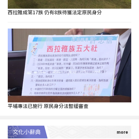
西拉雅成第17族 仍有8族待獲法定原民身分
平埔專法已施行 原民身分法暫緩審查
文化小辭典