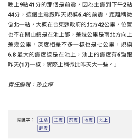
晚上9點41分的那個是前震，因為主震到下午2點
44分，這個主震跟昨天規模6.4的前震，距離稍微
偏北一點，大概在台東縣政府的北方42公里，位置
也不在關山鎮是在池上鄉，差幾公里是南北方向上
差幾公里，深度相差不多一樣也是七公里，規模
6.8 最大的震度還是在池上，池上的震度有6強跟
昨天(17)一樣，實際上稍微比昨天大一些。」
責任編輯：孫立婷
關鍵字：
生活
主震
前震
地震
池上
餘震