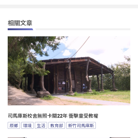
相關文章
司馬庫斯校舍無照卡關22年 衝擊童受教權
原鄉
環境
生活
教育部
新竹司馬庫斯