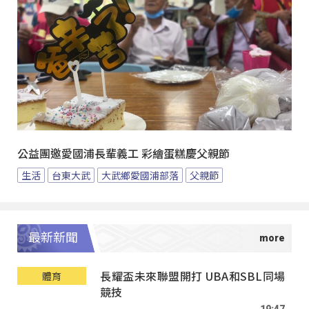
公益團邀愛國浦長輩義工 彩繪蛋糕慶父親節
生活
台東大武
大武鄉愛國浦部落
父親節
最新新聞
長耀盃未來聯盟開打 UBA和SBL同場
體育
競技
19:47