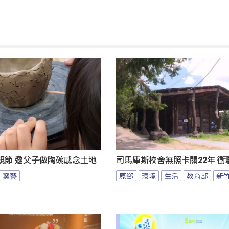
親節 邀父子做陶碗感念土地
司馬庫斯校舍無照卡關22年 衝
窯藝
原鄉
環境
生活
教育部
新