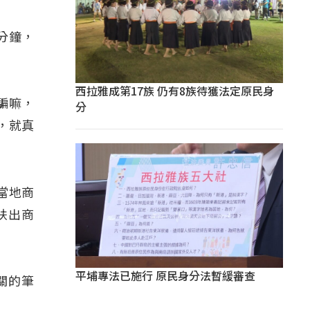
分鐘，
西拉雅成第17族 仍有8族待獲法定原民身
騙嘛，
分
，就真
當地商
扶出商
平埔專法已施行 原民身分法暫緩審查
關的筆