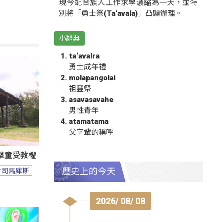
現今配合族人工作求學濃縮為一天，並特
別將「勇士祭(Ta‘avala)」凸顯辦理。
小辭典
ta‘avalra
勇士成年禮
molapangolai
祖靈祭
asavasavahe
男性青年
atamatama
父字輩的稱呼
擊童受教權
竹司馬庫斯
歷史上的今天
2026/ 08/ 08