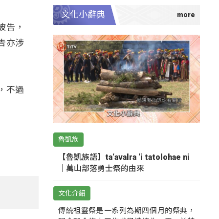
文化小辭典
被告，
告亦涉
，不過
魯凱族
【魯凱族語】ta‘avalra ‘i tatolohae ni
｜萬山部落勇士祭的由來
文化介紹
傳統祖靈祭是一系列為期四個月的祭典，