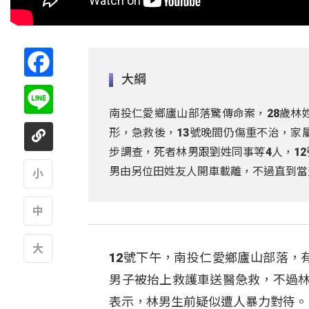
Facebook
大綱
Line
南投仁愛鄉廬山部落驚傳命案，28歲林
形，急救後，13號晚間仍傷重不治，家
步調查，死者林男跟劉姓同事等4人，1
男由另位田姓友人開車載離，不過直到當天
A
A
12號下午，南投仁愛鄉廬山部落，
A
男子被抬上救護車送醫急救，不過林
表示，林男生前疑似遭人暴力對待。