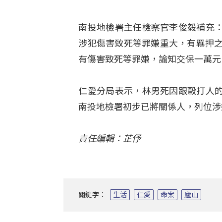
南投地檢署主任檢察官李俊毅補充
涉犯傷害致死等罪嫌重大，有羈押之
有傷害致死等罪嫌，諭知交保一萬元
仁愛分局表示，林男死因跟毆打人
南投地檢署初步已將關係人，列位涉
責任編輯：芷伃
關鍵字：
生活
仁愛
命案
廬山