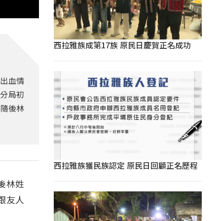
西拉雅族成第17族 原民日慶賀正名成功
内出血情
愛分局初
，隨後林
西拉雅族獲民族認定 原民日回顧正名歷程
後林姓
跟友人