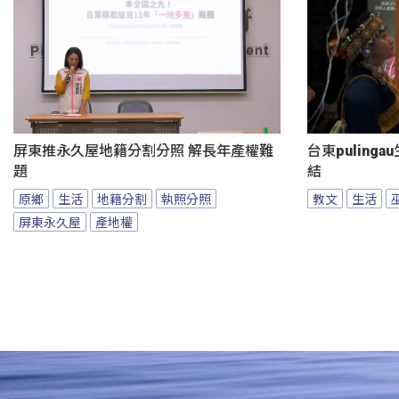
屏東推永久屋地籍分割分照 解長年產權難
台東puling
題
結
原鄉
生活
地籍分割
執照分照
教文
生活
屏東永久屋
產地權