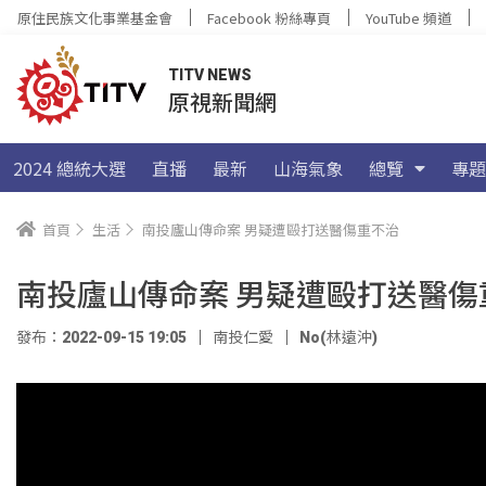
原住民族文化事業基金會
Facebook 粉絲專頁
YouTube 頻道
TITV NEWS
原視新聞網
2024 總統大選
直播
最新
山海氣象
總覽
專題
首頁
生活
南投廬山傳命案 男疑遭毆打送醫傷重不治
南投廬山傳命案 男疑遭毆打送醫傷
發布：2022-09-15 19:05
南投仁愛
No(林遠沖)