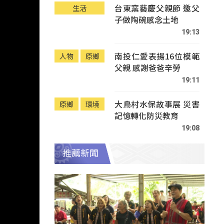
台東窯藝慶父親節 邀父
生活
子做陶碗感念土地
19:13
南投仁愛表揚16位模範
人物
原鄉
父親 感謝爸爸辛勞
19:11
大鳥村水保故事展 災害
原鄉
環境
記憶轉化防災教育
19:08
推薦新聞