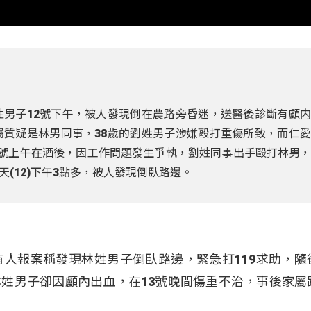
姓男子12號下午，被人發現倒在農路旁昏迷，送醫後診斷有顱
屬質疑是林男同事，38歲的劉姓男子涉嫌毆打重傷所致，而仁
2號上午在酒後，因工作問題發生爭執，劉姓同事出手毆打林男
(12)下午3點多，被人發現倒臥路邊。
有人報案稱發現林姓男子倒臥路邊，緊急打119求助，隨
姓男子卻因顱內出血，在13號晚間傷重不治，事後家屬