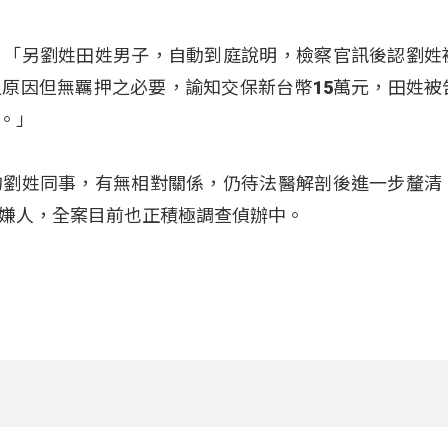
：「另劉姓田姓男子，自動到庭說明，檢察官訊後認劉姓
原因但無羈押之必要，諭知交保新台幣15萬元，田姓被
。」
的劉姓同事，有無相對關係，仍待法醫解剖後進一步釐清
嫌人，全案目前也正積極調查偵辦中。