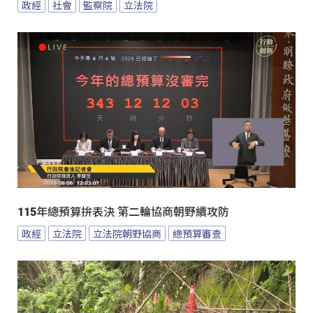
政經
社會
監察院
立法院
115年總預算拚表決 第二輪協商朝野續攻防
政經
立法院
立法院朝野協商
總預算審查