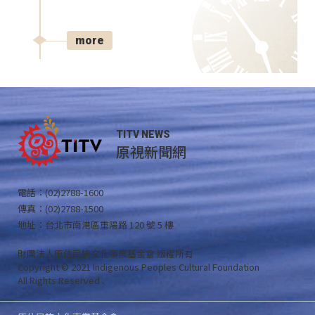
more
TITV NEWS
原視新聞網
電話：(02)2788-1600
傳真：(02)2788-1500
地址：台北市南港區重陽路 120 號 5 樓
財團法人原住民族文化事業基金會 版權所有
Copyright © 2021 Indigenous Peoples Cultural Foundation
All Rights Reserved .