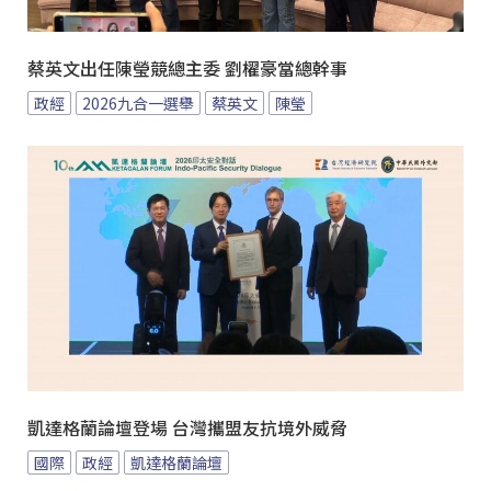
蔡英文出任陳瑩競總主委 劉櫂豪當總幹事
政經
2026九合一選舉
蔡英文
陳瑩
凱達格蘭論壇登場 台灣攜盟友抗境外威脅
國際
政經
凱達格蘭論壇