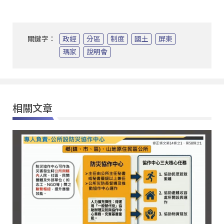
關鍵字：
政經
分區
制度
國土
屏東
瑪家
說明會
相關文章