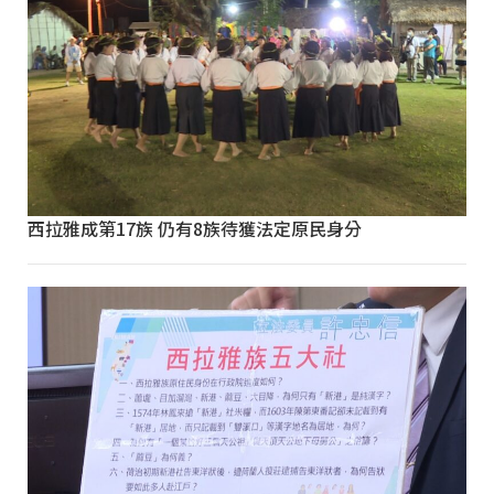
西拉雅成第17族 仍有8族待獲法定原民身分