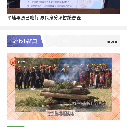
平埔專法已施行 原民身分法暫緩審查
文化小辭典