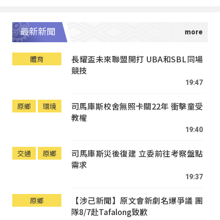
最新新聞
長耀盃未來聯盟開打 UBA和SBL同場
體育
競技
19:47
司馬庫斯校舍無照卡關22年 衝擊童受
原鄉
環境
教權
19:40
司馬庫斯災後復建 立委前往考察盤點
交通
原鄉
需求
19:37
【涉己新聞】原文會新劇名爆爭議 團
原鄉
隊8/7赴Tafalong致歉