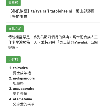
魯凱族
【魯凱族語】ta‘avalra ‘i tatolohae ni｜萬山部落勇
士祭的由來
文化介紹
傳統祖靈祭是一系列為期四個月的祭典，現今配合族人工
作求學濃縮為一天，並特別將「勇士祭(Ta‘avala)」凸顯
辦理。
小辭典
ta‘avalra
勇士成年禮
molapangolai
祖靈祭
asavasavahe
男性青年
atamatama
父字輩的稱呼