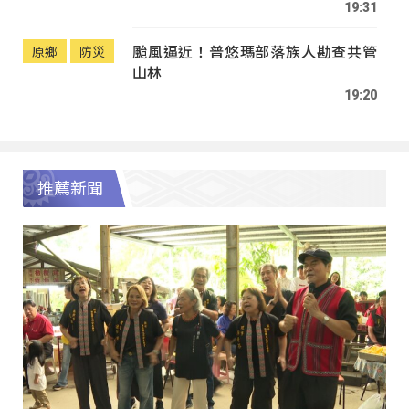
19:31
颱風逼近！普悠瑪部落族人勘查共管
原鄉
防災
山林
19:20
推薦新聞