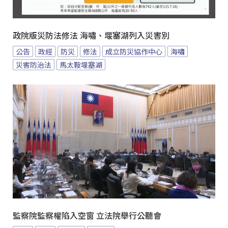
政院版災防法修法 海嘯、堰塞湖列入災害別
公告
政經
防災
修法
成立防災協作中心
海嘯
災害防治法
馬太鞍堰塞湖
監察院監察權陷入空窗 立法院舉行公聽會