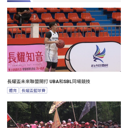
長耀盃未來聯盟開打 UBA和SBL同場競技
體育
長耀盃籃球賽