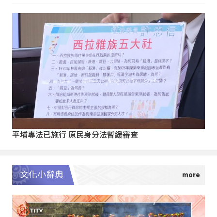
平埔專法已施行 原民身分法暫緩審查
文化小辭典