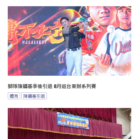
獅隊陳鏞基季後引退 8月返台東辦系列賽
體育
陳鏞基引退