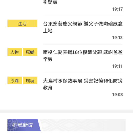
引疑慮
19:17
台東窯藝慶父親節 邀父子做陶碗感念
生活
土地
19:13
南投仁愛表揚16位模範父親 感謝爸爸
人物
原鄉
辛勞
19:11
大鳥村水保故事展 災害記憶轉化防災
原鄉
環境
教育
19:08
推薦新聞