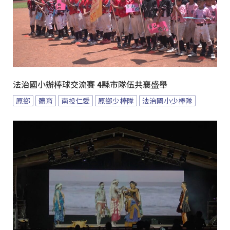
法治國小辦棒球交流賽 4縣市隊伍共襄盛舉
原鄉
體育
南投仁愛
原鄉少棒隊
法治國小少棒隊