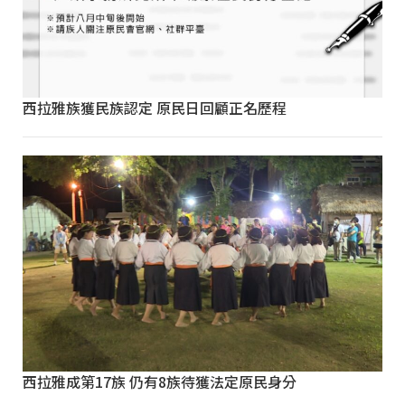
西拉雅族獲民族認定 原民日回顧正名歷程
西拉雅成第17族 仍有8族待獲法定原民身分