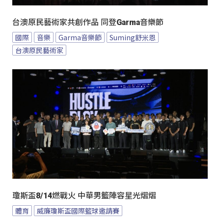
台澳原民藝術家共創作品 同登Garma音樂節
國際
音樂
Garma音樂節
Suming舒米恩
台澳原民藝術家
瓊斯盃8/14燃戰火 中華男籃陣容星光熠熠
體育
威廉瓊斯盃國際籃球邀請賽