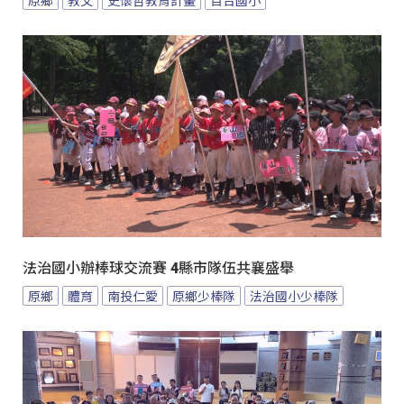
原鄉
教文
史懷哲教育計畫
百合國小
法治國小辦棒球交流賽 4縣市隊伍共襄盛舉
原鄉
體育
南投仁愛
原鄉少棒隊
法治國小少棒隊