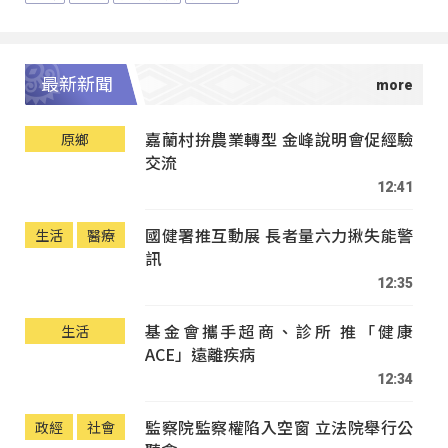
最新新聞
嘉蘭村拚農業轉型 金峰說明會促經驗
原鄉
交流
12:41
國健署推互動展 長者量六力揪失能警
生活
醫療
訊
12:35
基金會攜手超商、診所 推「健康
生活
ACE」遠離疾病
12:34
監察院監察權陷入空窗 立法院舉行公
政經
社會