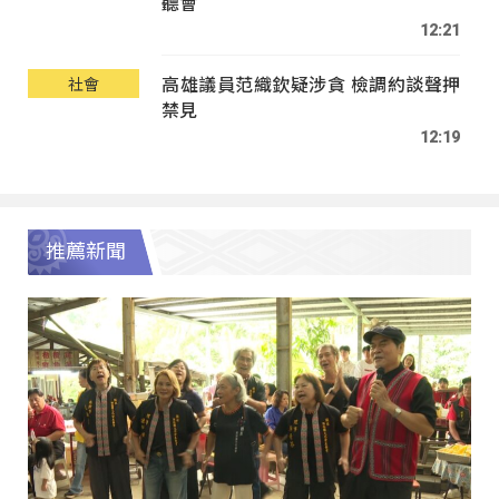
聽會
12:21
高雄議員范織欽疑涉貪 檢調約談聲押
社會
禁見
12:19
推薦新聞