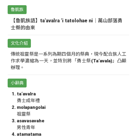
魯凱族
【魯凱族語】ta‘avalra ‘i tatolohae ni｜萬山部落勇
士祭的由來
文化介紹
傳統祖靈祭是一系列為期四個月的祭典，現今配合族人工
作求學濃縮為一天，並特別將「勇士祭(Ta‘avala)」凸顯
辦理。
小辭典
ta‘avalra
勇士成年禮
molapangolai
祖靈祭
asavasavahe
男性青年
atamatama