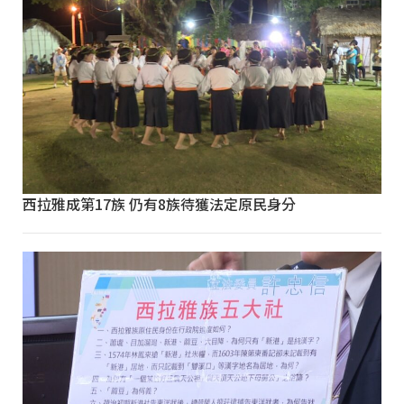
西拉雅成第17族 仍有8族待獲法定原民身分