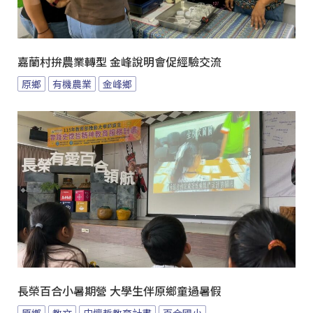
嘉蘭村拚農業轉型 金峰說明會促經驗交流
原鄉
有機農業
金峰鄉
長榮百合小暑期營 大學生伴原鄉童過暑假