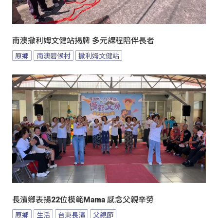
南澳撒利姆文健站揭牌 多元課程陪伴長者
原鄉
南澳碧候村
撒利姆文健站
長濱鄉表揚22位模範Mama 感念父親辛勞
原鄉
生活
台東長濱
父親節