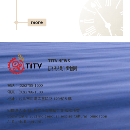
more
TITV NEWS
原視新聞網
電話：(02)2788-1600
傳真：(02)2788-1500
地址：台北市南港區重陽路 120 號 5 樓
財團法人原住民族文化事業基金會 版權所有
Copyright © 2021 Indigenous Peoples Cultural Foundation
All Rights Reserved .