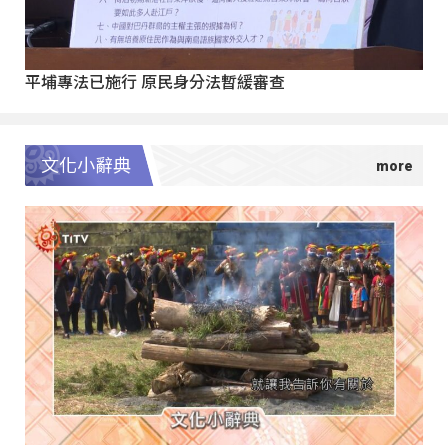
平埔專法已施行 原民身分法暫緩審查
文化小辭典