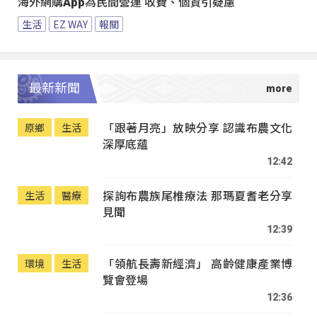
海外網購App為民間營運 收費、個資引疑慮
生活
EZ WAY
報關
最新新聞
「跟著月亮」放映分享 認識布農文化
原鄉
生活
深厚底蘊
12:42
探詢布農族尾椎療法 那瑪夏耆老分享
生活
醫療
見聞
12:39
「領航長壽新經濟」 高齡健康產業博
環境
生活
覽會登場
12:36