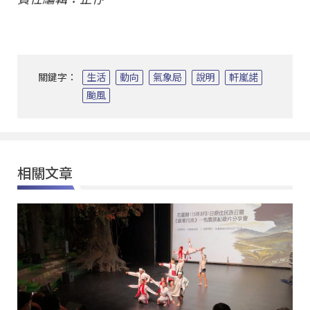
關鍵字：
生活
動向
氣象局
說明
軒嵐諾
颱風
相關文章