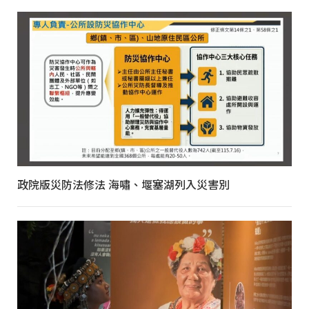
政院版災防法修法 海嘯、堰塞湖列入災害別