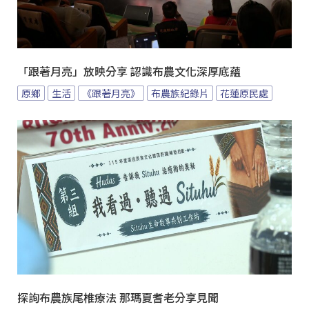
「跟著月亮」放映分享 認識布農文化深厚底蘊
原鄉
生活
《跟著月亮》
布農族紀錄片
花蓮原民處
探詢布農族尾椎療法 那瑪夏耆老分享見聞