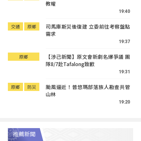
教權
19:40
司馬庫斯災後復建 立委前往考察盤點
交通
原鄉
需求
19:37
【涉己新聞】原文會新劇名爆爭議 團
原鄉
隊8/7赴Tafalong致歉
19:31
颱風逼近！普悠瑪部落族人勘查共管
原鄉
防災
山林
19:20
推薦新聞