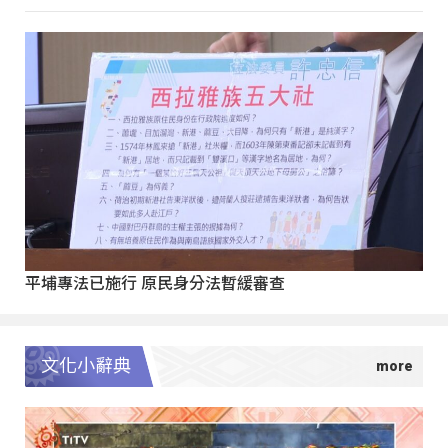
平埔專法已施行 原民身分法暫緩審查
文化小辭典