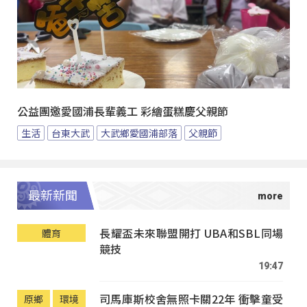
公益團邀愛國浦長輩義工 彩繪蛋糕慶父親節
生活
台東大武
大武鄉愛國浦部落
父親節
最新新聞
長耀盃未來聯盟開打 UBA和SBL同場
體育
競技
19:47
司馬庫斯校舍無照卡關22年 衝擊童受
原鄉
環境