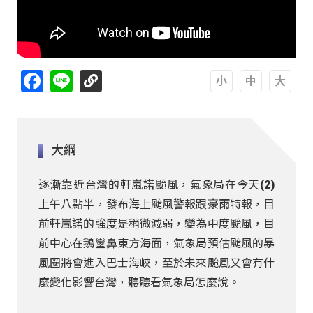
Facebook
Line
A
A
A
大綱
逐漸靠近台灣的軒嵐諾颱風，氣象局在今天(2)
上午八點半，發布海上颱風警報跟豪雨特報，目
前軒嵐諾的強度是稍微減弱，變為中度颱風，目
前中心在鵝鑾鼻東方海面，氣象局預估颱風的暴
風圈將會進入巴士海峽，至於未來颱風又會有什
麼變化影響台灣，聽聽看氣象局怎麼說。