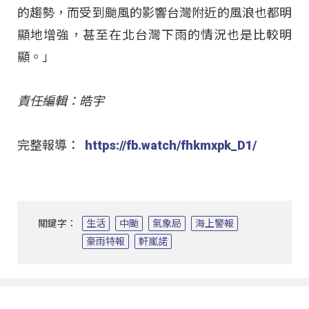
的趨勢，而受到颱風的影響台灣附近的風浪也都明
顯地增強，甚至在北台灣下雨的情況也是比較明
顯。」
責任編輯：皓宇
完整報導：
https://fb.watch/fhkmxpk_D1/
關鍵字：
生活
中颱
氣象局
海上警報
豪雨特報
軒嵐諾