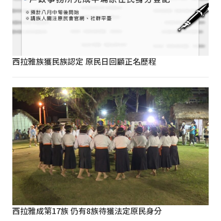
西拉雅族獲民族認定 原民日回顧正名歷程
西拉雅成第17族 仍有8族待獲法定原民身分