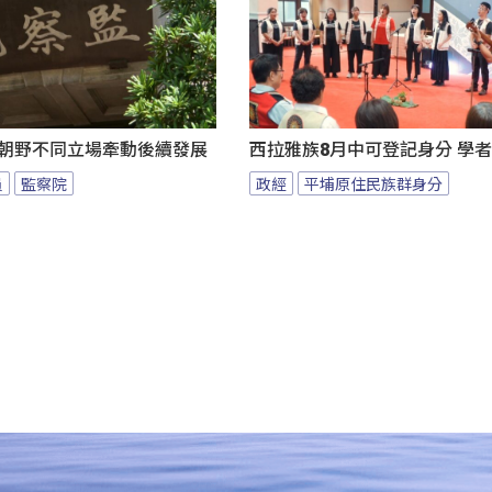
 朝野不同立場牽動後續發展
西拉雅族8月中可登記身分 學
員
監察院
政經
平埔原住民族群身分