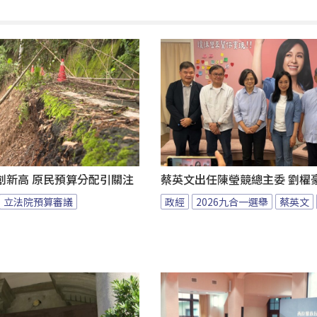
創新高 原民預算分配引關注
蔡英文出任陳瑩競總主委 劉櫂
立法院預算審議
政經
2026九合一選舉
蔡英文