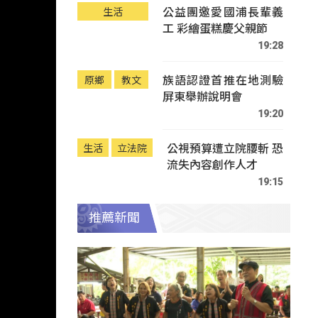
公益團邀愛國浦長輩義
生活
工 彩繪蛋糕慶父親節
19:28
族語認證首推在地測驗
原鄉
教文
屏東舉辦說明會
19:20
公視預算遭立院腰斬 恐
生活
立法院
流失內容創作人才
19:15
推薦新聞