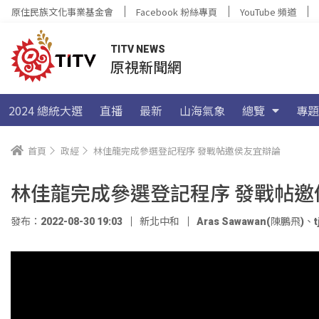
原住民族文化事業基金會
Facebook 粉絲專頁
YouTube 頻道
TITV NEWS
原視新聞網
2024 總統大選
直播
最新
山海氣象
總覽
專題
首頁
政經
林佳龍完成參選登記程序 發戰帖邀侯友宜辯論
林佳龍完成參選登記程序 發戰帖邀
發布：2022-08-30 19:03
新北中和
Aras Sawawan(陳鵬飛)
、