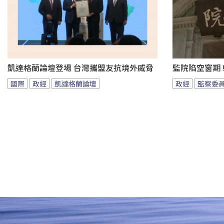
凱達格蘭論壇登場 台灣攜盟友抗境外威脅
監院陷空窗期
國際
政經
凱達格蘭論壇
政經
監察委