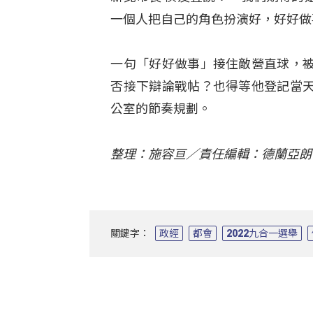
一個人把自己的角色扮演好，好好做
一句「好好做事」接住敵營直球，
否接下辯論戰帖？也得等他登記當
公室的節奏規劃。
整理：施容亘／責任編輯：德蘭亞朗
關鍵字：
政經
都會
2022九合一選舉