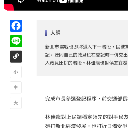
Facebook
大綱
Line
新北市選戰也即將邁入下一階段，民進黨
記，連同自己的政見也在登記時一併交出
入政見比拚的階段。林佳龍也對侯友宜發
A
完成市長參選登記程序，前交通部長
A
A
林佳龍對上民調穩定領先的對手侯
砲打新北經濟發展，也打近日備受爭