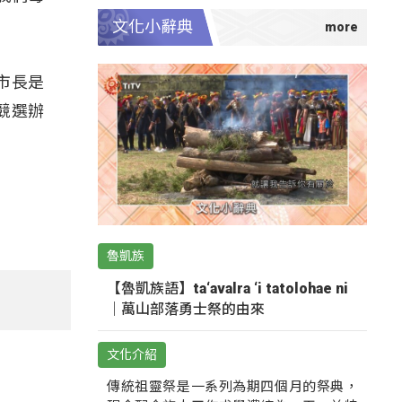
文化小辭典
市長是
競選辦
魯凱族
【魯凱族語】ta‘avalra ‘i tatolohae ni
｜萬山部落勇士祭的由來
文化介紹
傳統祖靈祭是一系列為期四個月的祭典，