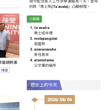
現今配合族人工作求學濃縮為一天，並特
別將「勇士祭(Ta‘avala)」凸顯辦理。
小辭典
ta‘avalra
勇士成年禮
molapangolai
祖靈祭
asavasavahe
男性青年
atamatama
豪當總幹事
父字輩的稱呼
陳瑩
歷史上的今天
2026/ 08/ 06