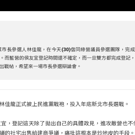
市長參選人林佳龍，在今天(30)偕同綠營議員參選團隊，完
。而藍營的侯友宜登記時間還不確定，而一旦雙方都完成登記
出戰帖，希望來一場市長參選辯論會。
林佳龍正式披上民進黨戰袍，投入年底新北市長選戰。
友宜，登記這天除了拋出自己的具體政見，進攻敵營也不
議的社宅出售給建商爭議，痛批這根本是炒地皮的手段