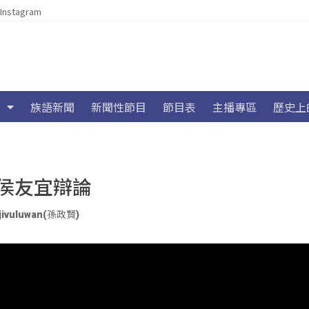
Instagram
族語新聞
新聞性節目
節目表
主播專區
歷史上
侯友宜辯論
tjivuluwan(孫政賢)