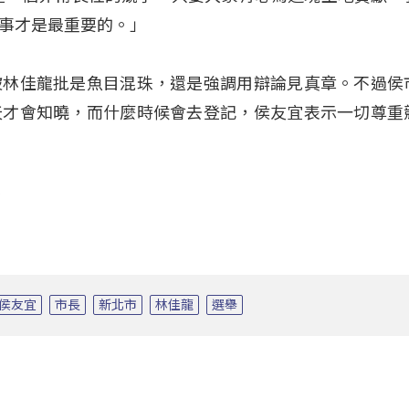
事才是最重要的。」
被林佳龍批是魚目混珠，還是強調用辯論見真章。不過侯
天才會知曉，而什麼時候會去登記，侯友宜表示一切尊重
侯友宜
市長
新北市
林佳龍
選舉