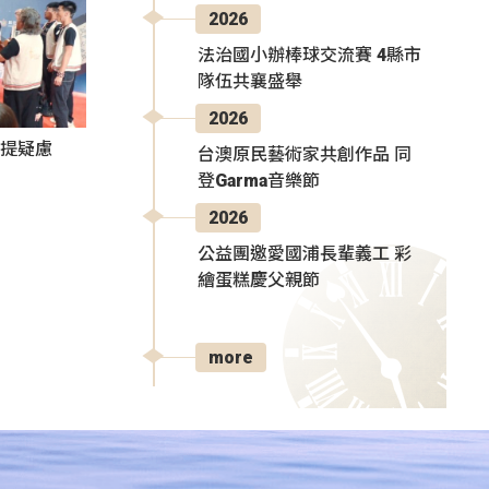
2026
法治國小辦棒球交流賽 4縣市
隊伍共襄盛舉
2026
者提疑慮
台澳原民藝術家共創作品 同
登Garma音樂節
2026
公益團邀愛國浦長輩義工 彩
繪蛋糕慶父親節
more