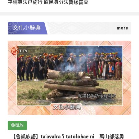
平埔專法已施行 原民身分法暫緩審查
文化小辭典
魯凱族
【魯凱族語】ta‘avalra ‘i tatolohae ni｜萬山部落勇