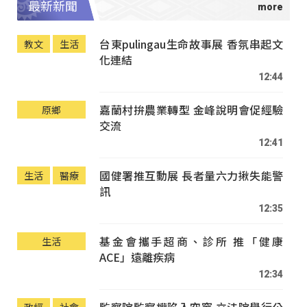
最新新聞
台東pulingau生命故事展 香氛串起文
教文
生活
化連結
12:44
嘉蘭村拚農業轉型 金峰說明會促經驗
原鄉
交流
12:41
國健署推互動展 長者量六力揪失能警
生活
醫療
訊
12:35
基金會攜手超商、診所 推「健康
生活
ACE」遠離疾病
12:34
監察院監察權陷入空窗 立法院舉行公
政經
社會