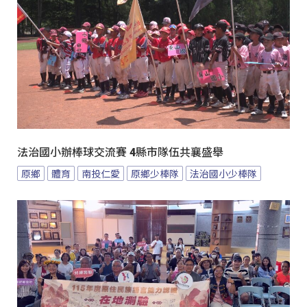
法治國小辦棒球交流賽 4縣市隊伍共襄盛舉
原鄉
體育
南投仁愛
原鄉少棒隊
法治國小少棒隊