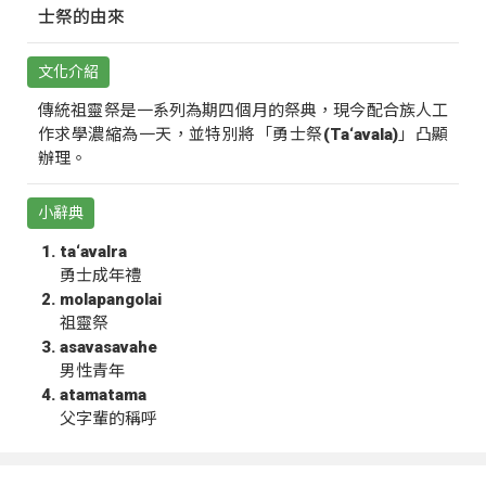
士祭的由來
文化介紹
傳統祖靈祭是一系列為期四個月的祭典，現今配合族人工
作求學濃縮為一天，並特別將「勇士祭(Ta‘avala)」凸顯
辦理。
小辭典
ta‘avalra
勇士成年禮
molapangolai
祖靈祭
asavasavahe
男性青年
atamatama
父字輩的稱呼