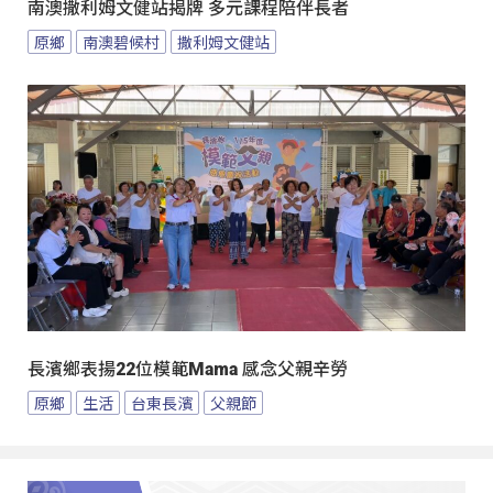
南澳撒利姆文健站揭牌 多元課程陪伴長者
原鄉
南澳碧候村
撒利姆文健站
長濱鄉表揚22位模範Mama 感念父親辛勞
原鄉
生活
台東長濱
父親節