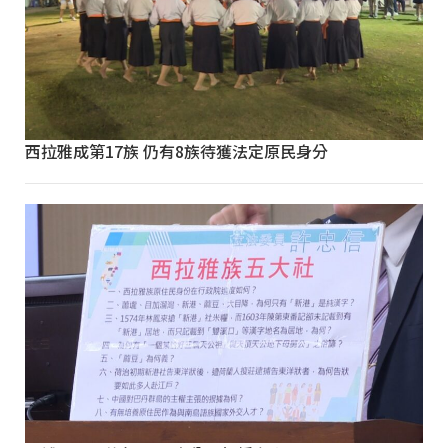
西拉雅成第17族 仍有8族待獲法定原民身分