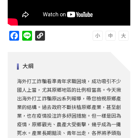
Facebook
Line
A
A
A
大綱
海外打工詐騙看準青年求職困境，成功吸引不少
國人上當，尤其原鄉地區的比例相當高。今天揪
出海外打工詐騙原凶系列報導，帶您檢視原鄉產
業的結構。過去政府不斷扶植原鄉產業，甚至創
業，也在疫情投注許多紓困措施。但一樣是因為
疫情，原鄉觀光、農產大受衝擊，幾乎成為一攤
死水。產業長期黯淡、青年出走，各界將矛頭指