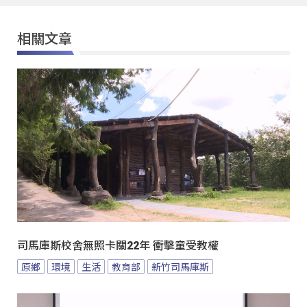
相關文章
司馬庫斯校舍無照卡關22年 衝擊童受教權
原鄉
環境
生活
教育部
新竹司馬庫斯