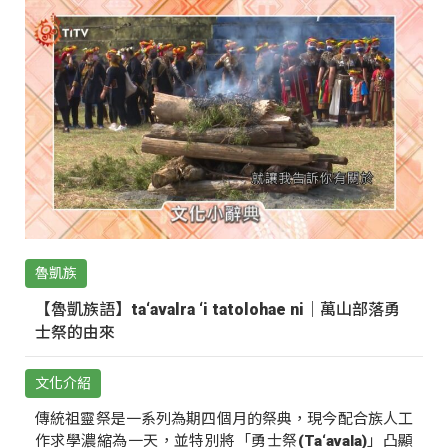
魯凱族
【魯凱族語】ta‘avalra ‘i tatolohae ni｜萬山部落勇
士祭的由來
文化介紹
傳統祖靈祭是一系列為期四個月的祭典，現今配合族人工
作求學濃縮為一天，並特別將「勇士祭(Ta‘avala)」凸顯