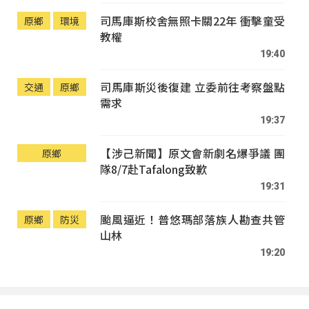
司馬庫斯校舍無照卡關22年 衝擊童受
原鄉
環境
教權
19:40
司馬庫斯災後復建 立委前往考察盤點
交通
原鄉
需求
19:37
【涉己新聞】原文會新劇名爆爭議 團
原鄉
隊8/7赴Tafalong致歉
19:31
颱風逼近！普悠瑪部落族人勘查共管
原鄉
防災
山林
19:20