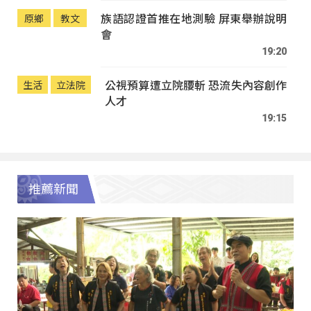
族語認證首推在地測驗 屏東舉辦說明
原鄉
教文
會
19:20
公視預算遭立院腰斬 恐流失內容創作
生活
立法院
人才
19:15
推薦新聞