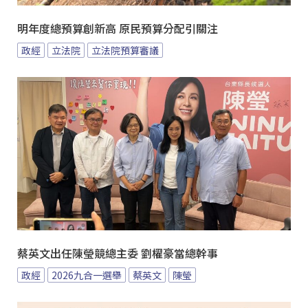
明年度總預算創新高 原民預算分配引關注
政經
立法院
立法院預算審議
蔡英文出任陳瑩競總主委 劉櫂豪當總幹事
政經
2026九合一選舉
蔡英文
陳瑩