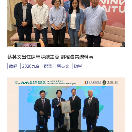
蔡英文出任陳瑩競總主委 劉櫂豪當總幹事
政經
2026九合一選舉
蔡英文
陳瑩