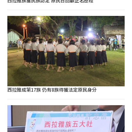
西拉雅族獲民族認定 原民日回顧正名歷程
西拉雅成第17族 仍有8族待獲法定原民身分