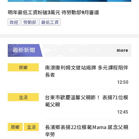
明年最低工資盼破3萬元 待勞動部9月審議
政經
勞動部
最低工資
最新新聞
南澳撒利姆文健站揭牌 多元課程陪伴
原鄉
長者
12:50
台東市歡慶溫馨父親節！ 表揚71位模
生活
範父親
12:45
長濱鄉表揚22位模範Mama 感念父親
原鄉
生活
辛勞