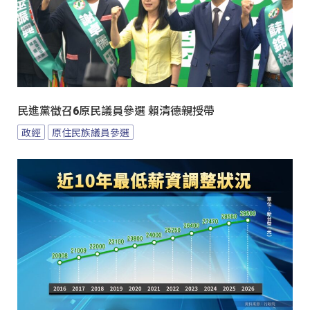
民進黨徵召6原民議員參選 賴清德親授帶
政經
原住民族議員參選