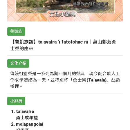
魯凱族
【魯凱族語】ta‘avalra ‘i tatolohae ni｜萬山部落勇
士祭的由來
文化介紹
傳統祖靈祭是一系列為期四個月的祭典，現今配合族人工
作求學濃縮為一天，並特別將「勇士祭(Ta‘avala)」凸顯
辦理。
小辭典
ta‘avalra
勇士成年禮
molapangolai