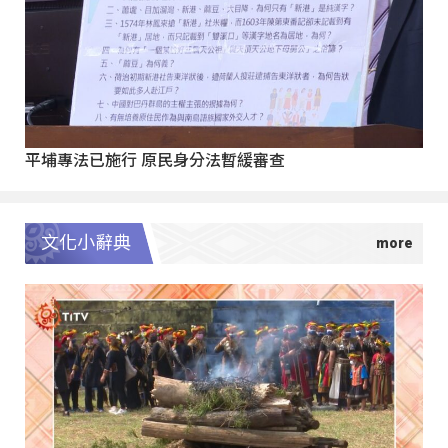
平埔專法已施行 原民身分法暫緩審查
文化小辭典