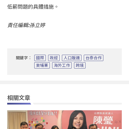
低薪問題的具體措施。
責任編輯:孫立婷
關鍵字：
國際
政經
人口販運
台泰合作
柬埔寨
海外工作
跨境
相關文章