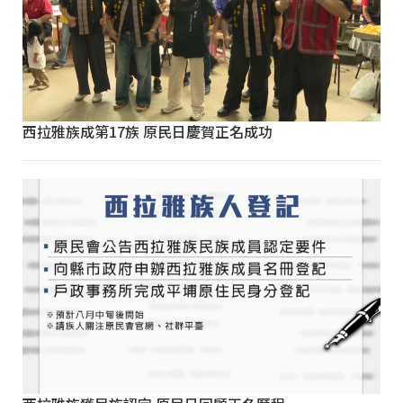
西拉雅族成第17族 原民日慶賀正名成功