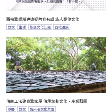
西拉雅語粉專遭疑內容有誤 族人憂傷文化
教文
生活
族語文化知識
西拉雅族
傳統工法建泰雅家屋 傳承擘劃文化、產業藍圖
原鄉
教文
醒來吧文化聚落