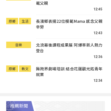
範父親
12:45
長濱鄉表揚22位模範Mama 感念父親
原鄉
生活
辛勞
12:43
北流幕後課程成果展 阿爆率新人熱力
音樂
登台
12:36
舞跨界劇場培訓 結合花蓮觀光拓青年
原鄉
教文
就業
12:34
推薦新聞