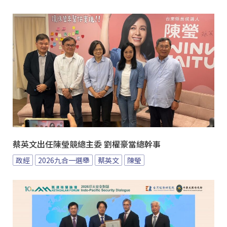
蔡英文出任陳瑩競總主委 劉櫂豪當總幹事
政經
2026九合一選舉
蔡英文
陳瑩