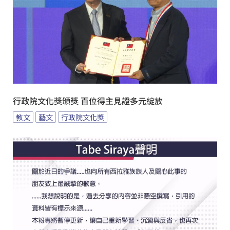
行政院文化獎頒獎 百位得主見證多元綻放
教文
藝文
行政院文化獎