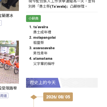
現今配合族人工作求學濃縮為一天，並特
別將「勇士祭(Ta‘avala)」凸顯辦理。
宜蘭運冰
小辭典
港
ta‘avalra
勇士成年禮
molapangolai
祖靈祭
asavasavahe
男性青年
atamatama
父字輩的稱呼
歷史上的今天
設受限路窄
專用道
2026/ 08/ 05