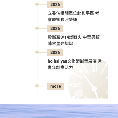
2026
立委偕相關單位赴和平區 考
察原鄉長照營運
2026
瓊斯盃8/14燃戰火 中華男籃
陣容星光熠熠
2026
ho hai yan文化節街舞展演 秀
青年創意活力
more