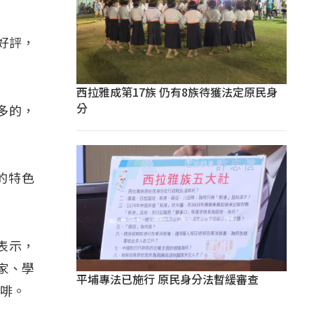
好評，
西拉雅成第17族 仍有8族待獲法定原民身
分
多的，
的特色
表示，
家、學
平埔專法已施行 原民身分法暫緩審查
咖啡。