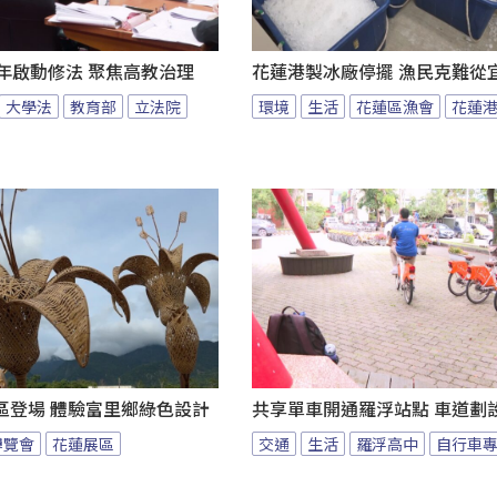
年啟動修法 聚焦高教治理
花蓮港製冰廠停擺 漁民克難從
大學法
教育部
立法院
環境
生活
花蓮區漁會
花蓮
區登場 體驗富里鄉綠色設計
共享單車開通羅浮站點 車道劃
博覽會
花蓮展區
交通
生活
羅浮高中
自行車