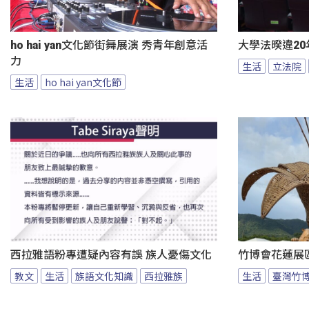
ho hai yan文化節街舞展演 秀青年創意活
大學法暌違20
力
生活
立法院
生活
ho hai yan文化節
西拉雅語粉專遭疑內容有誤 族人憂傷文化
竹博會花蓮展
教文
生活
族語文化知識
西拉雅族
生活
臺灣竹