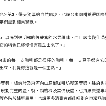
國排名第3，得天獨厚的自然環境，也讓台東咖啡獲得國際
審們感到相當驚艷。
也可以喝到很明顯的很豐富的水果韻味，而且層次變化滿
它的特色已經慢慢有雛型出來了。」
台東的每一支咖啡都是很棒的咖啡，每一支豆子都有它
出來，我覺得這就是一個重點。」
特等獎、楊錦玲及東河內山原鄉咖啡坊獲頭等獎，縣府也
了規劃完整的產、製、銷機械及設備硬體，也持續廣邀專
等各階段輔導農民，也讓更多消費者都能喝到台東精品