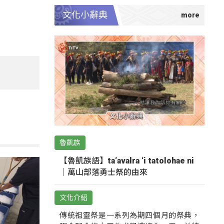
文化小辭典
魯凱族
【魯凱族語】ta‘avalra ‘i tatolohae ni
｜萬山部落勇士祭的由來
文化介紹
傳統祖靈祭是一系列為期四個月的祭典，