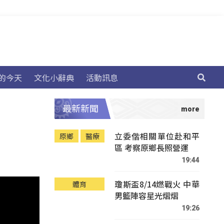
的今天
文化小辭典
活動訊息
最新新聞
立委偕相關單位赴和平
原鄉
醫療
區 考察原鄉長照營運
19:44
瓊斯盃8/14燃戰火 中華
體育
男籃陣容星光熠熠
19:26