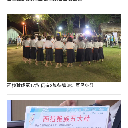
西拉雅成第17族 仍有8族待獲法定原民身分