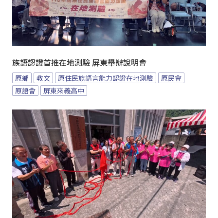
族語認證首推在地測驗 屏東舉辦說明會
原鄉
教文
原住民族語言能力認證在地測驗
原民會
原語會
屏東來義高中