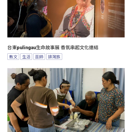
台東pulingau生命故事展 香氛串起文化連結
教文
生活
巫師
排灣族