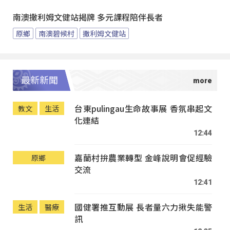
南澳撒利姆文健站揭牌 多元課程陪伴長者
原鄉
南澳碧候村
撒利姆文健站
最新新聞
台東pulingau生命故事展 香氛串起文
教文
生活
化連結
12:44
嘉蘭村拚農業轉型 金峰說明會促經驗
原鄉
交流
12:41
國健署推互動展 長者量六力揪失能警
生活
醫療
訊