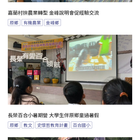
嘉蘭村拚農業轉型 金峰說明會促經驗交流
原鄉
有機農業
金峰鄉
長榮百合小暑期營 大學生伴原鄉童過暑假
原鄉
教文
史懷哲教育計畫
百合國小