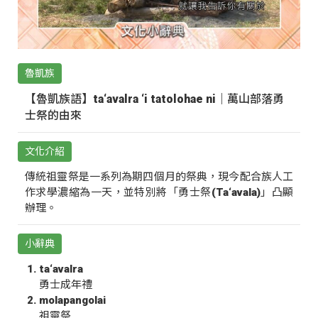
魯凱族
【魯凱族語】ta‘avalra ‘i tatolohae ni｜萬山部落勇
士祭的由來
文化介紹
傳統祖靈祭是一系列為期四個月的祭典，現今配合族人工
作求學濃縮為一天，並特別將「勇士祭(Ta‘avala)」凸顯
辦理。
小辭典
ta‘avalra
勇士成年禮
molapangolai
祖靈祭