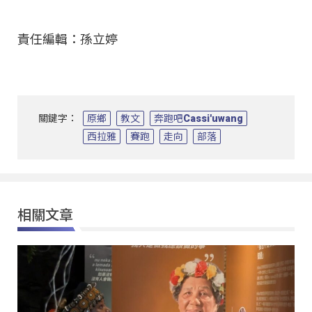
責任編輯：孫立婷
關鍵字：
原鄉
教文
奔跑吧Cassi'uwang
西拉雅
賽跑
走向
部落
相關文章