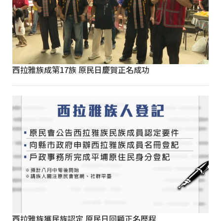
西拉雅族成第17族 原民日慶賀正名成功
西拉雅族獲民族認定 原民日回顧正名歷程