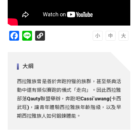
Facebook
Line
A
A
A
大綱
西拉雅族曾是善於奔跑狩獵的族群，甚至祭典活
動中還有類似賽跑的儀式「走向」。因此西拉雅
部落Qauty聯盟舉辦，奔跑吧Cassi’uwang(卡西
武旺)，讓青年體驗西拉雅族年齡階級，以及早
期西拉雅族人如何鍛鍊體能。