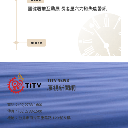
國健署推互動展 長者量六力揪失能警訊
more
TITV NEWS
原視新聞網
電話：(02)2788-1600
傳真：(02)2788-1500
地址：台北市南港區重陽路 120 號 5 樓