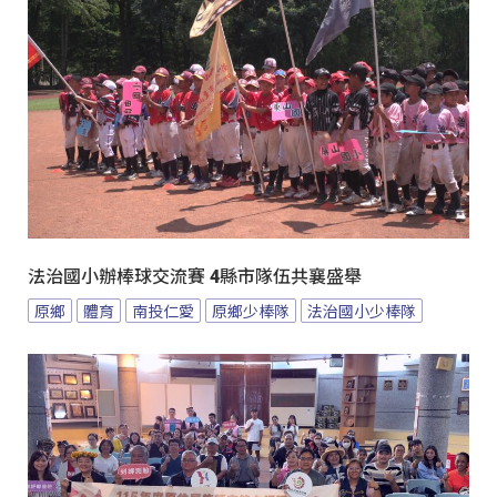
法治國小辦棒球交流賽 4縣市隊伍共襄盛舉
原鄉
體育
南投仁愛
原鄉少棒隊
法治國小少棒隊