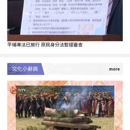
平埔專法已施行 原民身分法暫緩審查
文化小辭典