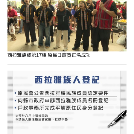
西拉雅族成第17族 原民日慶賀正名成功