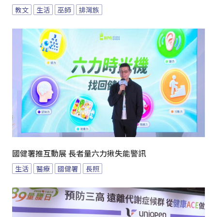
教文
生活
巫師
排灣族
國健署推互動展 長者量六力揪失能警訊
生活
醫療
國健署
長照