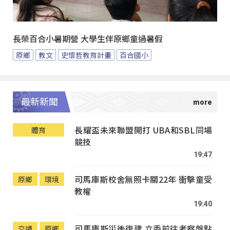
長榮百合小暑期營 大學生伴原鄉童過暑假
原鄉
教文
史懷哲教育計畫
百合國小
最新新聞
長耀盃未來聯盟開打 UBA和SBL同場
體育
競技
19:47
司馬庫斯校舍無照卡關22年 衝擊童受
原鄉
環境
教權
19:40
司馬庫斯災後復建 立委前往考察盤點
交通
原鄉