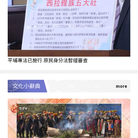
平埔專法已施行 原民身分法暫緩審查
文化小辭典