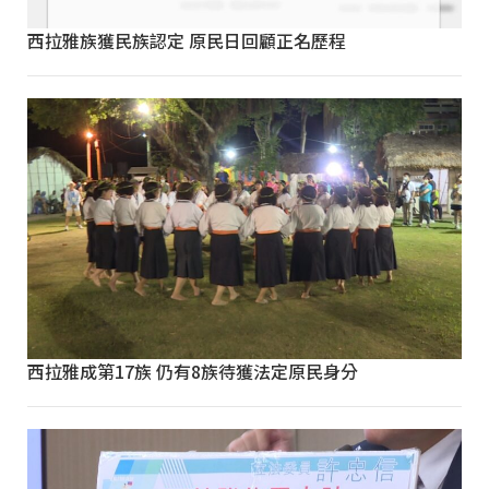
西拉雅族獲民族認定 原民日回顧正名歷程
西拉雅成第17族 仍有8族待獲法定原民身分