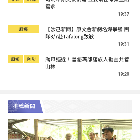
需求
19:37
【涉己新聞】原文會新劇名爆爭議 團
原鄉
隊8/7赴Tafalong致歉
19:31
颱風逼近！普悠瑪部落族人勘查共管
原鄉
防災
山林
19:20
推薦新聞