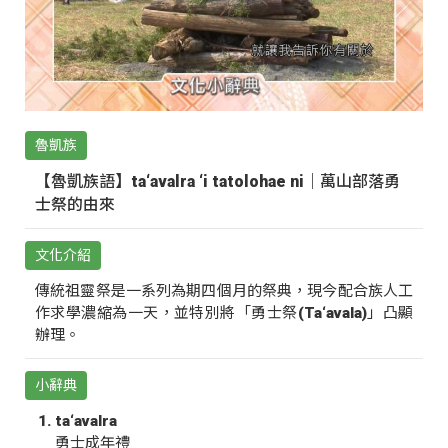
魯凱族
【魯凱族語】ta‘avalra ‘i tatolohae ni｜萬山部落勇
士祭的由來
文化介紹
傳統祖靈祭是一系列為期四個月的祭典，現今配合族人工
作求學濃縮為一天，並特別將「勇士祭(Ta‘avala)」凸顯
辦理。
小辭典
ta‘avalra
勇士成年禮