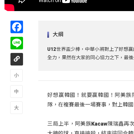
Facebook
大綱
Line
U12世界盃少棒，中華小將對上了好想
全力，果然在大家的同心協力之下，最後
A
好想贏韓國！就要贏韓國！阿美族
A
隊，在複賽最後一場賽事，對上韓國
A
三局上半，阿美族Kacaw陳瑞鑫
大牆的球，直接接殺，結束這回合韓