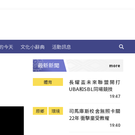
的今天
文化小辭典
活動訊息
最新新聞
長耀盃未來聯盟開打
體育
UBA和SBL同場競技
19:47
司馬庫斯校舍無照卡關
原鄉
環境
22年 衝擊童受教權
19:40