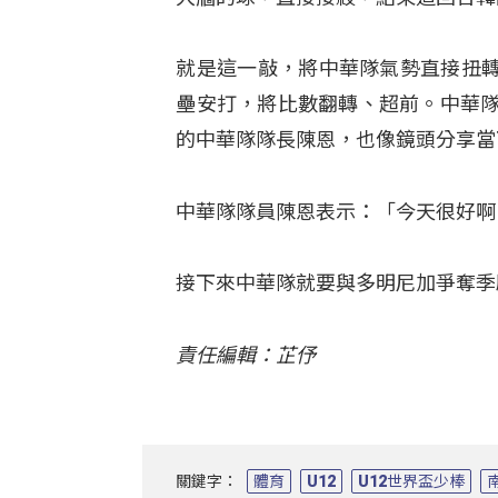
就是這一敲，將中華隊氣勢直接扭
壘安打，將比數翻轉、超前。中華隊
的中華隊隊長陳恩，也像鏡頭分享當
中華隊隊員陳恩表示：「今天很好啊
接下來中華隊就要與多明尼加爭奪季
責任編輯：芷伃
關鍵字：
體育
U12
U12世界盃少棒