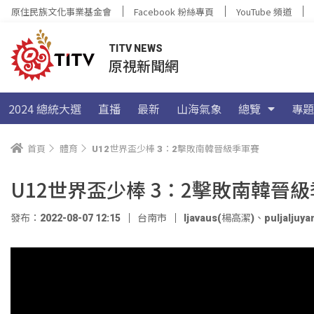
原住民族文化事業基金會
Facebook 粉絲專頁
YouTube 頻道
TITV NEWS
原視新聞網
2024 總統大選
直播
最新
山海氣象
總覽
專題
首頁
體育
U12世界盃少棒 3：2擊敗南韓晉級季軍賽
U12世界盃少棒 3：2擊敗南韓晉
發布：2022-08-07 12:15
台南市
ljavaus(楊高潔)
、
puljalju