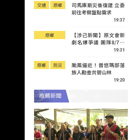
司馬庫斯災後復建 立委
交通
原鄉
前往考察盤點需求
19:37
【涉己新聞】原文會新
原鄉
劇名爆爭議 團隊8/7赴
Tafalong致歉
19:31
颱風逼近！普悠瑪部落
原鄉
防災
族人勘查共管山林
19:20
推薦新聞