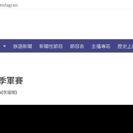
Instagram
族語新聞
新聞性節目
節目表
主播專區
歷史上
級季軍賽
yan(李耀維)