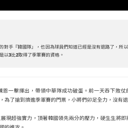
贏的對手『韓國隊」，也因為球員們知道已經是沒有退路了，所
是以3比2取得了季軍賽的資格。
陳恩一擊揮出，帶領中華隊成功破蛋。前一天吞下敗仗
，為了搶到擠進季軍賽的門票，小將們卯足全力，沒有
再次展現超強實力，頂著韓國領先兩分的壓力，硬生生將即
國的進攻。