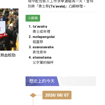
現今配合族人工作求學濃縮為一天，並特
別將「勇士祭(Ta‘avala)」凸顯辦理。
小辭典
ta‘avalra
勇士成年禮
molapangolai
祖靈祭
asavasavahe
男性青年
伍熱血較勁
atamatama
父字輩的稱呼
歷史上的今天
2026/ 08/ 07