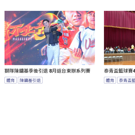
獅隊陳鏞基季後引退 8月返台東辦系列賽
泰青盃籃球賽4
體育
陳鏞基引退
體育
泰青盃