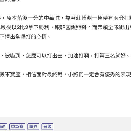
轉，原本落後一分的中華隊，靠著莊博淵一棒帶有兩分打
最後以3比2拿下勝利，跟韓國說掰掰。而帶領全隊衝出
下揮出全壘打的心情。
，被嚇到，怎麼可以打出去，加油打啊，打第三名就好
殿軍寶座，相信面對最終戰，小將們一定會有優秀的表
南韓
季軍賽
擊敗
晉級