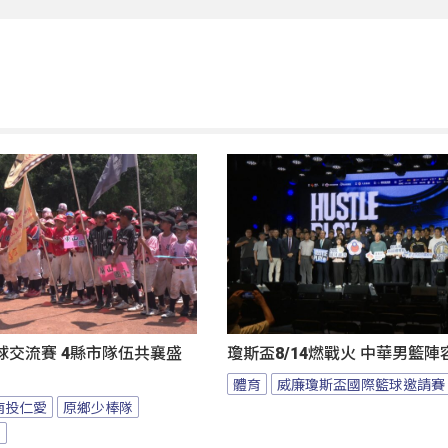
球交流賽 4縣市隊伍共襄盛
瓊斯盃8/14燃戰火 中華男籃
體育
威廉瓊斯盃國際籃球邀請賽
南投仁愛
原鄉少棒隊
隊