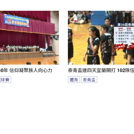
0年 信仰凝聚族人向心力
泰青盃連四天宜蘭開打 102隊
籃球賽
體育
泰青盃