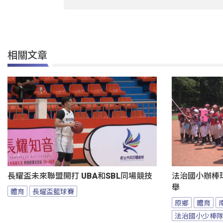
相關文章
長耀盃未來聯盟開打 UBA和SBL同場競技
法治國小辦棒
舉
體育
長耀盃籃球賽
原鄉
體育
法治國小少棒