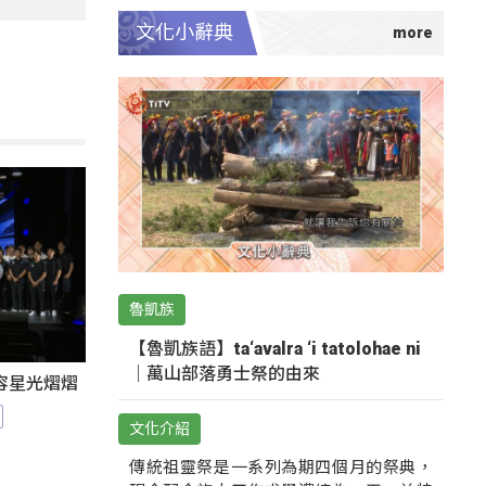
文化小辭典
魯凱族
【魯凱族語】ta‘avalra ‘i tatolohae ni
｜萬山部落勇士祭的由來
陣容星光熠熠
文化介紹
傳統祖靈祭是一系列為期四個月的祭典，