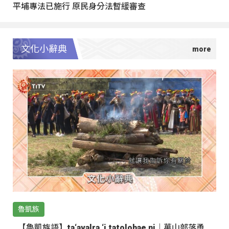
平埔專法已施行 原民身分法暫緩審查
文化小辭典
魯凱族
【魯凱族語】ta‘avalra ‘i tatolohae ni｜萬山部落勇