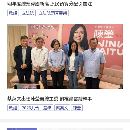
明年度總預算創新高 原民預算分配引關注
政經
立法院
立法院預算審議
蔡英文出任陳瑩競總主委 劉櫂豪當總幹事
政經
2026九合一選舉
蔡英文
陳瑩