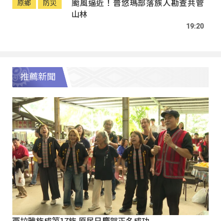
颱風逼近！普悠瑪部落族人勘查共管
原鄉
防災
山林
19:20
推薦新聞
西拉雅族成第17族 原民日慶賀正名成功