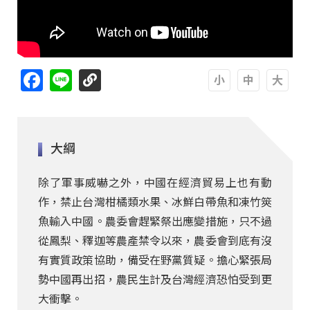
Facebook
Line
A
A
A
大綱
除了軍事威嚇之外，中國在經濟貿易上也有動
作，禁止台灣柑橘類水果、冰鮮白帶魚和凍竹筴
魚輸入中國。農委會趕緊祭出應變措施，只不過
從鳳梨、釋迦等農產禁令以來，農委會到底有沒
有實質政策協助，備受在野黨質疑。擔心緊張局
勢中國再出招，農民生計及台灣經濟恐怕受到更
大衝擊。