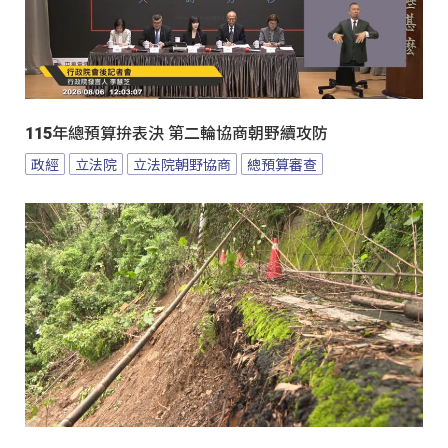
115年總預算拚表決 第二輪協商朝野續攻防
政經
立法院
立法院朝野協商
總預算審查