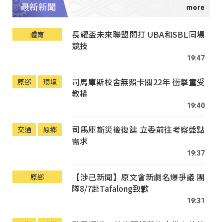
最新新聞
長耀盃未來聯盟開打 UBA和SBL同場
體育
競技
19:47
司馬庫斯校舍無照卡關22年 衝擊童受
原鄉
環境
教權
19:40
司馬庫斯災後復建 立委前往考察盤點
交通
原鄉
需求
19:37
【涉己新聞】原文會新劇名爆爭議 團
原鄉
隊8/7赴Tafalong致歉
19:31