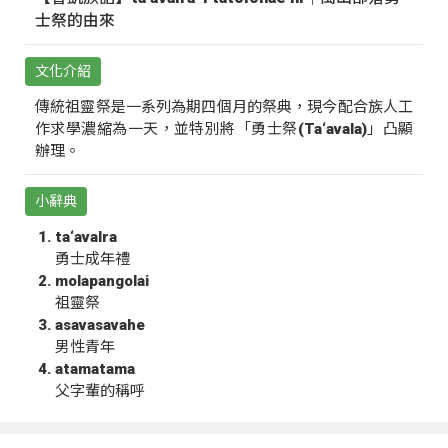
士祭的由來
文化介紹
傳統祖靈祭是一系列為期四個月的祭典，現今配合族人工
作求學濃縮為一天，並特別將「勇士祭(Ta‘avala)」凸顯
辦理。
小辭典
ta‘avalra
勇士成年禮
molapangolai
祖靈祭
asavasavahe
男性青年
atamatama
父字輩的稱呼