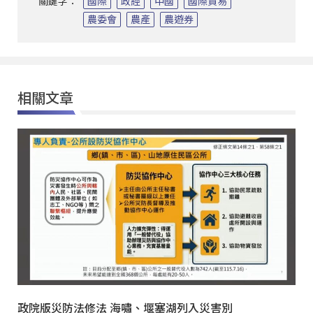
關鍵字：
國際
政經
中國
國際貿易
農委會
農產
農遊券
相關文章
政院版災防法修法 海嘯、堰塞湖列入災害別