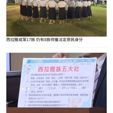
西拉雅成第17族 仍有8族待獲法定原民身分