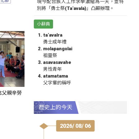
現今配合族人工作求學濃縮為一天，並特
別將「勇士祭(Ta‘avala)」凸顯辦理。
小辭典
ta‘avalra
勇士成年禮
molapangolai
祖靈祭
asavasavahe
男性青年
atamatama
父字輩的稱呼
感念父親辛勞
歷史上的今天
2026/ 08/ 06