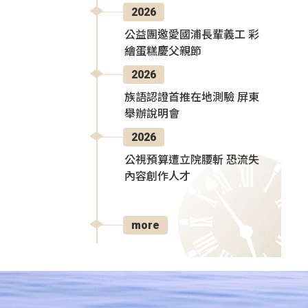
2026
公益團邀愛國浦長輩義工 彩
繪蛋糕慶父親節
2026
族語認證首推在地測驗 屏東
舉辦說明會
2026
公視預算遭立院腰斬 恐流失
內容創作人才
more