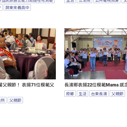
會
屏東來義高中
父親節！ 表揚71位模範父
長濱鄉表揚22位模範Mama 
原鄉
生活
台東長濱
父親節
公所
父親節