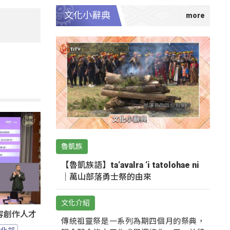
文化小辭典
魯凱族
【魯凱族語】ta‘avalra ‘i tatolohae ni
｜萬山部落勇士祭的由來
文化介紹
容創作人才
傳統祖靈祭是一系列為期四個月的祭典，
文化部