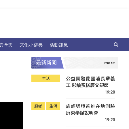
的今天
文化小辭典
活動訊息
最新新聞
公益團邀愛國浦長輩義
生活
工 彩繪蛋糕慶父親節
19:28
族語認證首推在地測驗
原鄉
生活
屏東舉辦說明會
19:20