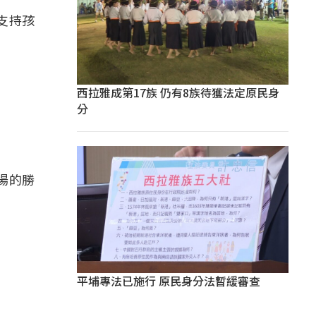
支持孩
西拉雅成第17族 仍有8族待獲法定原民身
分
場的勝
平埔專法已施行 原民身分法暫緩審查