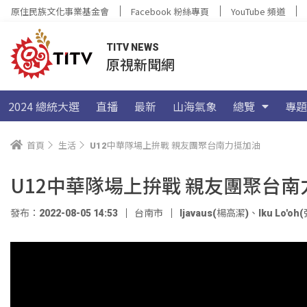
原住民族文化事業基金會
Facebook 粉絲專頁
YouTube 頻道
TITV NEWS
原視新聞網
2024 總統大選
直播
最新
山海氣象
總覽
專題
首頁
生活
U12中華隊場上拚戰 親友團聚台南力挺加油
U12中華隊場上拚戰 親友團聚台
發布：2022-08-05 14:53
台南市
ljavaus(楊高潔)
、
Iku Lo'o