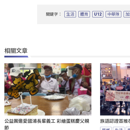
關鍵字：
生活
體育
U12
中華隊
加
相關文章
公益團邀愛國浦長輩義工 彩繪蛋糕慶父親
族語認證首推
節
原鄉
生活