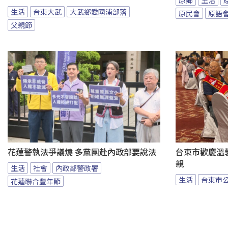
生活
台東大武
大武鄉愛國浦部落
原民會
原語
父親節
花蓮警執法爭議燒 多黨團赴內政部要說法
台東市歡慶溫馨
親
生活
社會
內政部警政署
生活
台東市
花蓮聯合豐年節