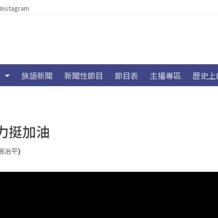
Instagram
族語新聞
新聞性節目
節目表
主播專區
歷史上
南力挺加油
h(張治平)