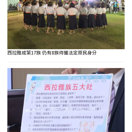
西拉雅成第17族 仍有8族待獲法定原民身分