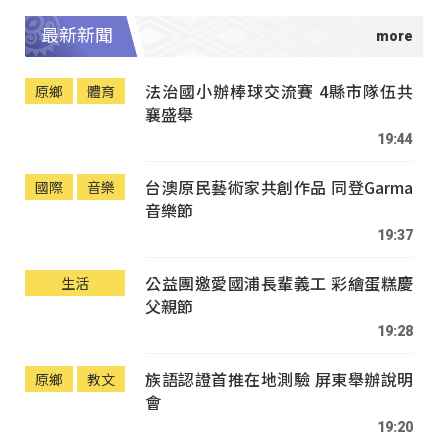
最新新聞
法治國小辦棒球交流賽 4縣市隊伍共
原鄉
體育
襄盛舉
19:44
台澳原民藝術家共創作品 同登Garma
國際
音樂
音樂節
19:37
公益團邀愛國浦長輩義工 彩繪蛋糕慶
生活
父親節
19:28
族語認證首推在地測驗 屏東舉辦說明
原鄉
教文
會
19:20