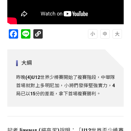
Facebook
Line
A
A
A
大綱
昨晚(4)U12世界少棒賽開始了複賽階段，中華隊
首場就對上多明尼加，小將們發揮堅強實力，4
局已以15分的差距，拿下首場複賽勝利。
記者 ljavaus (楊高潔)說明：「U12世界盃少棒賽