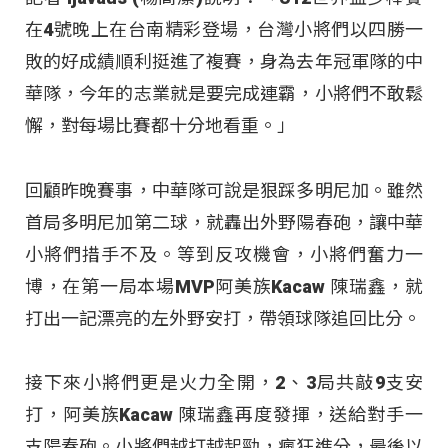
在4號晚上在台南精彩登場，台灣小將們以四勝一
敗的好成績順利挺進了複賽，身為去年冠軍隊的中
華隊，今年的志業就是要完成連霸，小將們不敢鬆
懈，對每場比賽都十分地看重。」
回顧昨晚賽事，中華隊可說是狠踩多明尼加。雖然
首局多明尼加第二球，就轟出外野陽春砲，讓中華
小將們措手不及。等到反攻機會，小將們奮力一
博，在第一局本場MVP阿美族Kacaw 陳瑞鑫，就
打出一記漂亮的左外野安打，帶領球隊追回比分。
接下來小將們更是火力全開，2、3局共敲9支安
打，阿美族Kacaw 陳瑞鑫再度發揮，送給對手一
支陽春砲。小將們越打越起勁，瘋狂進分，最後以