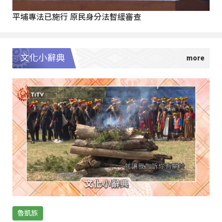
平埔專法已施行 原民身分法暫緩審查
文化小辭典
魯凱族