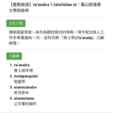
【魯凱族語】ta‘avalra ‘i tatolohae ni｜萬山部落勇
士祭的由來
文化介紹
傳統祖靈祭是一系列為期四個月的祭典，現今配合族人工
作求學濃縮為一天，並特別將「勇士祭(Ta‘avala)」凸顯
辦理。
小辭典
ta‘avalra
勇士成年禮
molapangolai
祖靈祭
asavasavahe
男性青年
atamatama
父字輩的稱呼