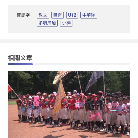
關鍵字：
教文
體育
U12
中華隊
多明尼加
少棒
相關文章