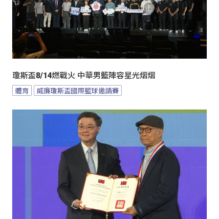
瓊斯盃8/14燃戰火 中華男籃陣容星光熠熠
體育
威廉瓊斯盃國際籃球邀請賽