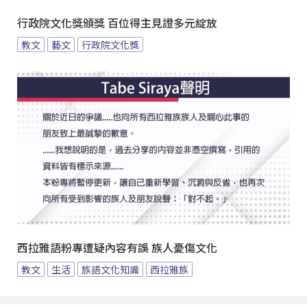
行政院文化獎頒獎 百位得主見證多元綻放
教文
藝文
行政院文化獎
西拉雅語粉專遭疑內容有誤 族人憂傷文化
教文
生活
族語文化知識
西拉雅族