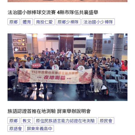
法治國小辦棒球交流賽 4縣市隊伍共襄盛舉
原鄉
體育
南投仁愛
原鄉少棒隊
法治國小少棒隊
族語認證首推在地測驗 屏東舉辦說明會
原鄉
教文
原住民族語言能力認證在地測驗
原民會
原語會
屏東來義高中