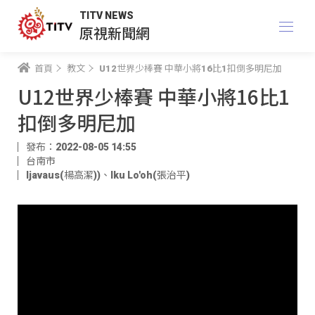
TITV NEWS
原視新聞網
首頁
教文
U12世界少棒賽 中華小將16比1扣倒多明尼加
U12世界少棒賽 中華小將16比1
扣倒多明尼加
發布：2022-08-05 14:55
台南市
ljavaus(楊高潔))
、
Iku Lo'oh(張治平)