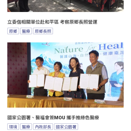
立委偕相關單位赴和平區 考察原鄉長照營運
原鄉
醫療
原鄉長照
國家公園署、醫福會簽MOU 攜手推綠色醫療
環境
醫療
內政部長
國家公園署