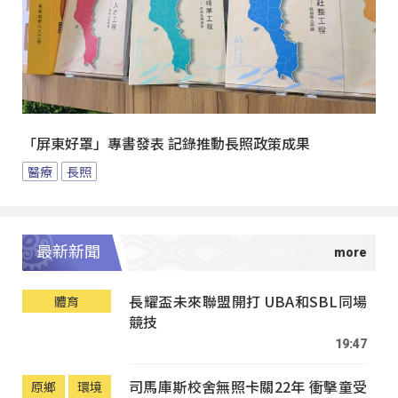
「屏東好罩」專書發表 記錄推動長照政策成果
醫療
長照
最新新聞
長耀盃未來聯盟開打 UBA和SBL同場
體育
競技
19:47
司馬庫斯校舍無照卡關22年 衝擊童受
原鄉
環境