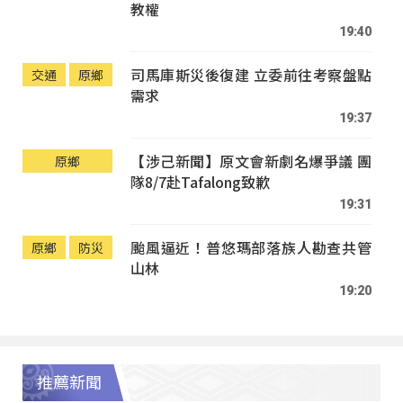
教權
19:40
司馬庫斯災後復建 立委前往考察盤點
交通
原鄉
需求
19:37
【涉己新聞】原文會新劇名爆爭議 團
原鄉
隊8/7赴Tafalong致歉
19:31
颱風逼近！普悠瑪部落族人勘查共管
原鄉
防災
山林
19:20
推薦新聞