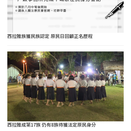
西拉雅族獲民族認定 原民日回顧正名歷程
西拉雅成第17族 仍有8族待獲法定原民身分