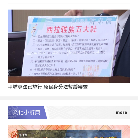
平埔專法已施行 原民身分法暫緩審查
文化小辭典