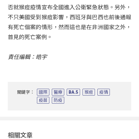
否就猴痘疫情宣布全國進入公衛緊急狀態。另外，
不只美國受到猴痘影響，西班牙與巴西也前後通報
有死亡個案的情形，然而這也是在非洲國家之外，
首見的死亡案例。
責任編輯：皓宇
關鍵字：
國際
醫療
BA.5
猴痘
疫情
疫苗
防疫
相關文章