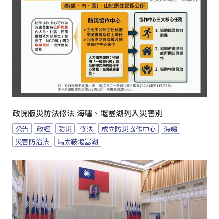
政院版災防法修法 海嘯、堰塞湖列入災害別
公告
政經
防災
修法
成立防災協作中心
海嘯
災害防治法
馬太鞍堰塞湖