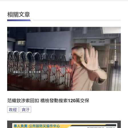
相關文章
范織欽涉索回扣 橋檢發動搜索120萬交保
政經
貪汙