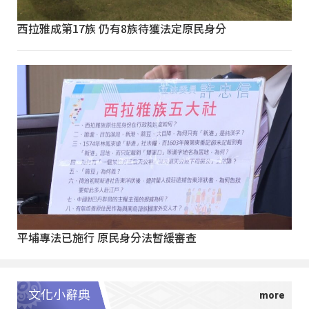
西拉雅成第17族 仍有8族待獲法定原民身分
平埔專法已施行 原民身分法暫緩審查
文化小辭典