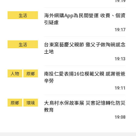
19:19
海外網購App為民間營運 收費、個資
生活
引疑慮
19:17
台東窯藝慶父親節 邀父子做陶碗感念
生活
土地
19:13
南投仁愛表揚16位模範父親 感謝爸爸
人物
原鄉
辛勞
19:11
大鳥村水保故事展 災害記憶轉化防災
原鄉
環境
教育
19:08