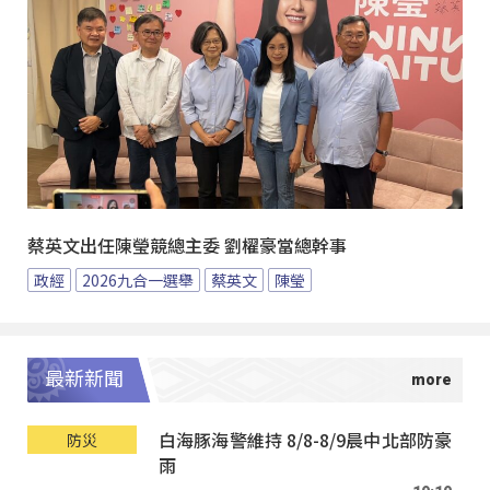
蔡英文出任陳瑩競總主委 劉櫂豪當總幹事
政經
2026九合一選舉
蔡英文
陳瑩
最新新聞
白海豚海警維持 8/8-8/9晨中北部防豪
防災
雨