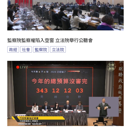
監察院監察權陷入空窗 立法院舉行公聽會
政經
社會
監察院
立法院