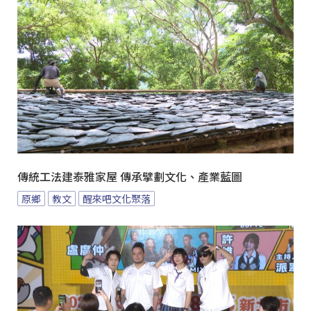
傳統工法建泰雅家屋 傳承擘劃文化、產業藍圖
原鄉
教文
醒來吧文化聚落