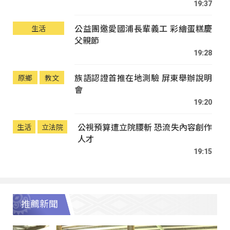
19:37
公益團邀愛國浦長輩義工 彩繪蛋糕慶
生活
父親節
19:28
族語認證首推在地測驗 屏東舉辦說明
原鄉
教文
會
19:20
公視預算遭立院腰斬 恐流失內容創作
生活
立法院
人才
19:15
推薦新聞