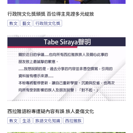
行政院文化獎頒獎 百位得主見證多元綻放
教文
藝文
行政院文化獎
西拉雅語粉專遭疑內容有誤 族人憂傷文化
教文
生活
族語文化知識
西拉雅族