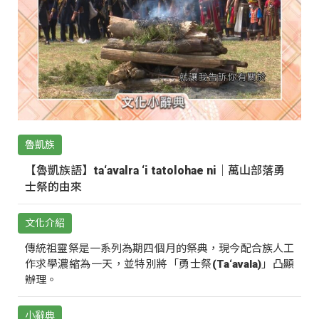
魯凱族
【魯凱族語】ta‘avalra ‘i tatolohae ni｜萬山部落勇
士祭的由來
文化介紹
傳統祖靈祭是一系列為期四個月的祭典，現今配合族人工
作求學濃縮為一天，並特別將「勇士祭(Ta‘avala)」凸顯
辦理。
小辭典