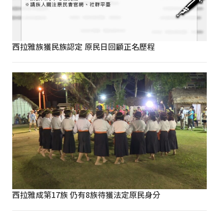
西拉雅族獲民族認定 原民日回顧正名歷程
西拉雅成第17族 仍有8族待獲法定原民身分