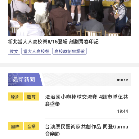
新北當大人高校祭8/15登場 刻劃青春印記
教文
當大人高校祭
高校原創畢業歌
最新新聞
法治國小辦棒球交流賽 4縣市隊伍共
原鄉
體育
襄盛舉
19:44
台澳原民藝術家共創作品 同登Garma
國際
音樂
音樂節