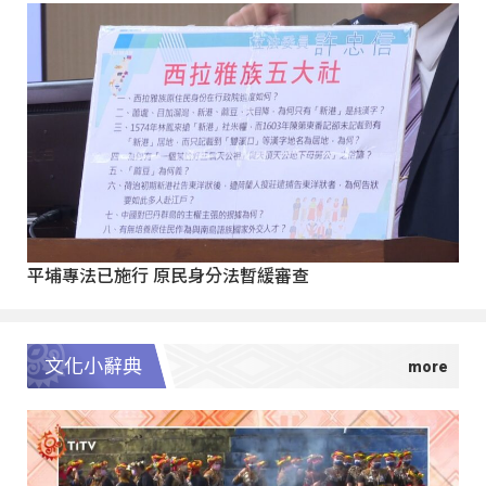
平埔專法已施行 原民身分法暫緩審查
文化小辭典