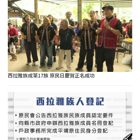
西拉雅族成第17族 原民日慶賀正名成功