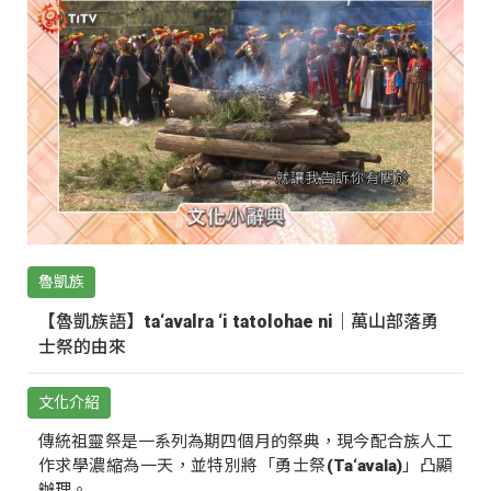
魯凱族
【魯凱族語】ta‘avalra ‘i tatolohae ni｜萬山部落勇
士祭的由來
文化介紹
傳統祖靈祭是一系列為期四個月的祭典，現今配合族人工
作求學濃縮為一天，並特別將「勇士祭(Ta‘avala)」凸顯
辦理。