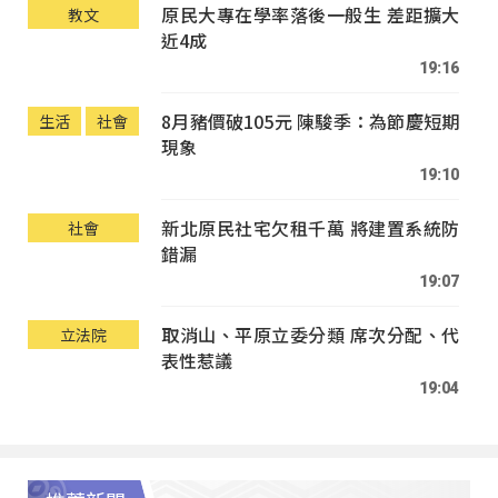
原民大專在學率落後一般生 差距擴大
教文
近4成
19:16
8月豬價破105元 陳駿季：為節慶短期
生活
社會
現象
19:10
新北原民社宅欠租千萬 將建置系統防
社會
錯漏
19:07
取消山、平原立委分類 席次分配、代
立法院
表性惹議
19:04