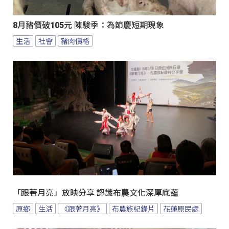
8月豬價破105元 陳駿季：為節慶短期現象
生活
社會
豬肉價格
「跟著月亮」放映分享 認識布農文化深厚底蘊
原鄉
生活
《跟著月亮》
布農族紀錄片
花蓮原民處