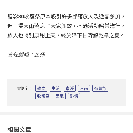
稻影30收穫祭原本吸引許多部落族人及遊客參加，
但一場大雨澆息了大家興致，不過活動照常進行，
族人也特別感謝上天，終於降下甘霖解乾旱之憂。
責任編輯：芷伃
關鍵字：
教文
生活
卓溪
大雨
布農族
收穫祭
民眾
熱情
相關文章