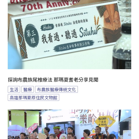
探詢布農族尾椎療法 那瑪夏耆老分享見聞
生活
醫療
布農族醫療傳統文化
高雄那瑪夏原住民文物館