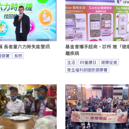
展 長者量六力揪失能警訊
基金會攜手超商、診所 推「健康
離疾病
國健署
長照
生活
89量腰日
健康促進
衛生福利部國民健康署