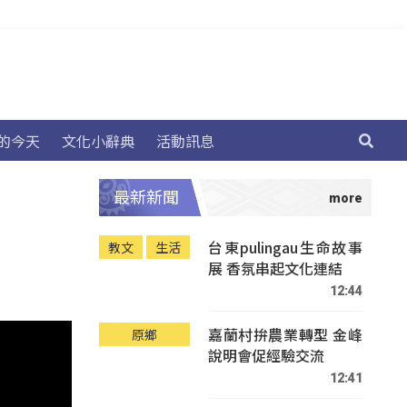
的今天
文化小辭典
活動訊息
最新新聞
台東pulingau生命故事
教文
生活
展 香氛串起文化連結
12:44
嘉蘭村拚農業轉型 金峰
原鄉
說明會促經驗交流
12:41