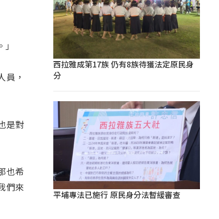
。」
西拉雅成第17族 仍有8族待獲法定原民身
分
人員，
也是對
，那也希
我們來
平埔專法已施行 原民身分法暫緩審查