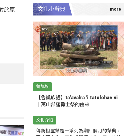
文化小辭典
對於原
魯凱族
【魯凱族語】ta‘avalra ‘i tatolohae ni
｜萬山部落勇士祭的由來
文化介紹
傳統祖靈祭是一系列為期四個月的祭典，