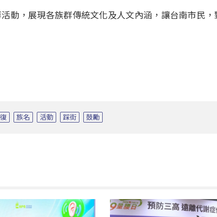
華活動，展現各族群傳統文化及人文內涵，讓台南市民，
恢復
族名
活動
踩街
鼓勵