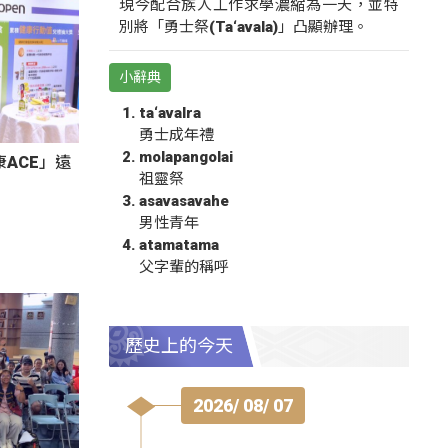
現今配合族人工作求學濃縮為一天，並特
別將「勇士祭(Ta‘avala)」凸顯辦理。
小辭典
ta‘avalra
勇士成年禮
molapangolai
ACE」遠
祖靈祭
asavasavahe
男性青年
atamatama
父字輩的稱呼
歷史上的今天
2026/ 08/ 07