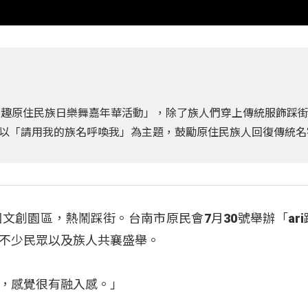
i踩街趣原住民族日樂舞嘉年華活動」，除了族人們穿上傳統服飾踩
以「請用我的族名呼喚我」為主題，鼓勵原住民族人回復傳統名
文創園區，熱鬧踩街。台南市原民會7月30號舉辦「ari
不少民眾以及族人共襄盛舉。
，感覺很有融入感。」