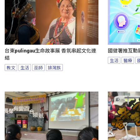
台東pulingau生命故事展 香氛串起文化連
國健署推互動
結
生活
醫療
教文
生活
巫師
排灣族