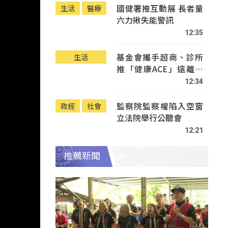
國健署推互動展 長者量
生活
醫療
六力揪失能警訊
12:35
基金會攜手超商、診所
生活
推「健康ACE」遠離疾
病
12:34
監察院監察權陷入空窗
政經
社會
立法院舉行公聽會
12:21
推薦新聞