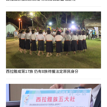
西拉雅成第17族 仍有8族待獲法定原民身分