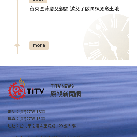
台東窯藝慶父親節 邀父子做陶碗感念土地
more
TITV NEWS
原視新聞網
電話：(02)2788-1600
傳真：(02)2788-1500
地址：台北市南港區重陽路 120 號 5 樓