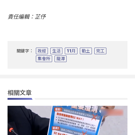
責任編輯：芷伃
關鍵字：
政經
生活
11月
動土
完工
集會所
龍潭
相關文章