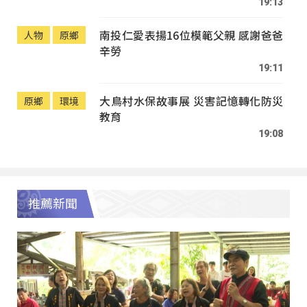
19:13
南投仁愛表揚16位模範父親 感謝爸爸
人物
原鄉
辛勞
19:11
大鳥村水保故事展 災害記憶轉化防災
原鄉
環境
教育
19:08
推薦新聞