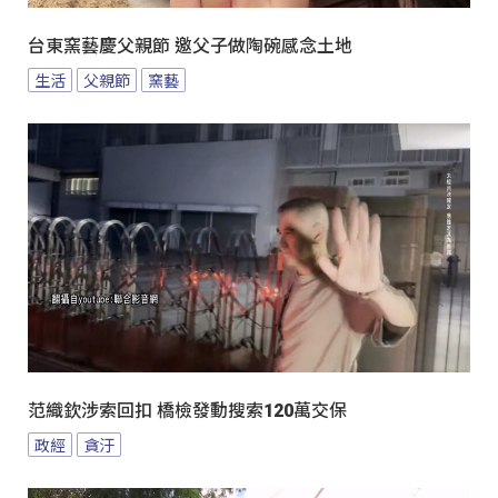
台東窯藝慶父親節 邀父子做陶碗感念土地
生活
父親節
窯藝
范織欽涉索回扣 橋檢發動搜索120萬交保
政經
貪汙