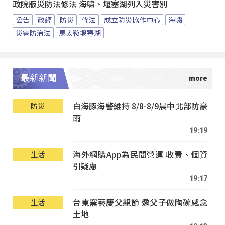
政院版災防法修法 海嘯、堰塞湖列入災害別
公告
政經
防災
修法
成立防災協作中心
海嘯
災害防治法
馬太鞍堰塞湖
最新新聞
白海豚海警維持 8/8-8/9晨中北部防豪
防災
雨
19:19
海外網購App為民間營運 收費、個資
生活
引疑慮
19:17
台東窯藝慶父親節 邀父子做陶碗感念
生活
土地