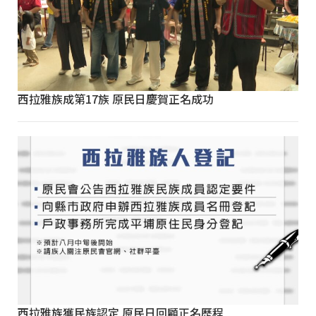
西拉雅族成第17族 原民日慶賀正名成功
西拉雅族獲民族認定 原民日回顧正名歷程