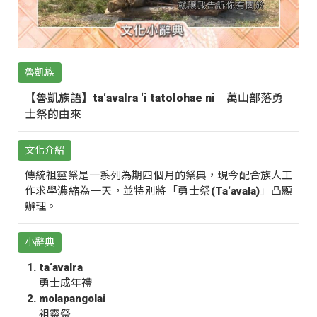
魯凱族
【魯凱族語】ta‘avalra ‘i tatolohae ni｜萬山部落勇
士祭的由來
文化介紹
傳統祖靈祭是一系列為期四個月的祭典，現今配合族人工
作求學濃縮為一天，並特別將「勇士祭(Ta‘avala)」凸顯
辦理。
小辭典
ta‘avalra
勇士成年禮
molapangolai
祖靈祭