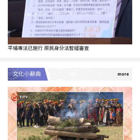
平埔專法已施行 原民身分法暫緩審查
文化小辭典