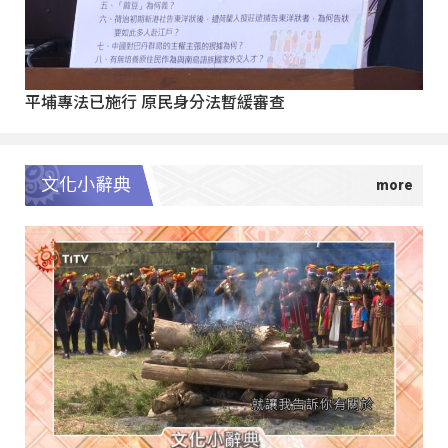
平埔專法已施行 原民身分法暫緩審查
文化小辭典