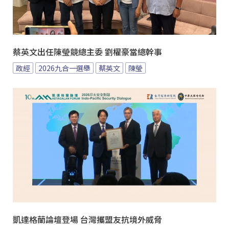
蔡英文出任陳瑩競總主委 劉櫂豪當總幹事
政經
2026九合一選舉
蔡英文
陳瑩
凱達格蘭論壇登場 台灣攜盟友抗境外威脅