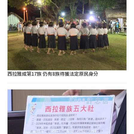
西拉雅成第17族 仍有8族待獲法定原民身分