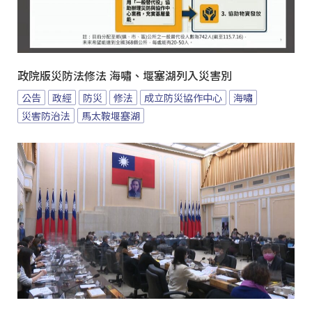
政院版災防法修法 海嘯、堰塞湖列入災害別
公告
政經
防災
修法
成立防災協作中心
海嘯
災害防治法
馬太鞍堰塞湖