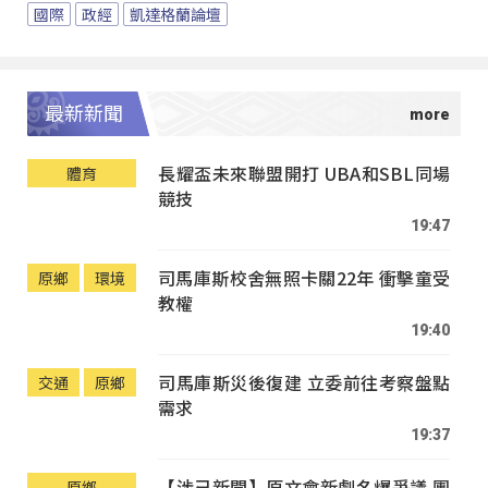
國際
政經
凱達格蘭論壇
最新新聞
長耀盃未來聯盟開打 UBA和SBL同場
體育
競技
19:47
司馬庫斯校舍無照卡關22年 衝擊童受
原鄉
環境
教權
19:40
司馬庫斯災後復建 立委前往考察盤點
交通
原鄉
需求
19:37
【涉己新聞】原文會新劇名爆爭議 團
原鄉