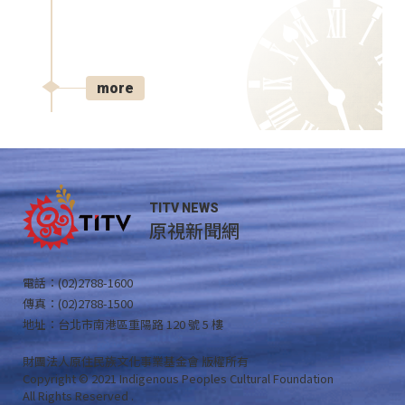
more
TITV NEWS
原視新聞網
電話：(02)2788-1600
傳真：(02)2788-1500
地址：台北市南港區重陽路 120 號 5 樓
財團法人原住民族文化事業基金會 版權所有
Copyright © 2021 Indigenous Peoples Cultural Foundation
All Rights Reserved .