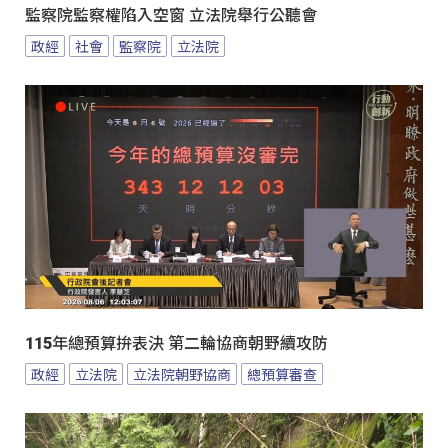
監察院監察權陷入空窗 立法院舉行公聽會
政經
社會
監察院
立法院
115年總預算拚表決 第二輪協商朝野續攻防
政經
立法院
立法院朝野協商
總預算審查