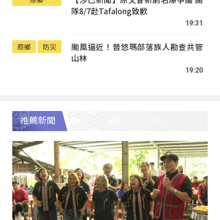
隊8/7赴Tafalong致歉
19:31
颱風逼近！普悠瑪部落族人勘查共管
原鄉
防災
山林
19:20
推薦新聞