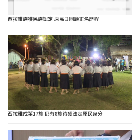
西拉雅族獲民族認定 原民日回顧正名歷程
西拉雅成第17族 仍有8族待獲法定原民身分