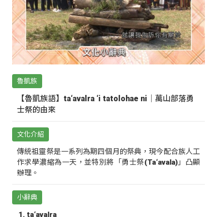
魯凱族
【魯凱族語】ta‘avalra ‘i tatolohae ni｜萬山部落勇
士祭的由來
文化介紹
傳統祖靈祭是一系列為期四個月的祭典，現今配合族人工
作求學濃縮為一天，並特別將「勇士祭(Ta‘avala)」凸顯
辦理。
小辭典
ta‘avalra