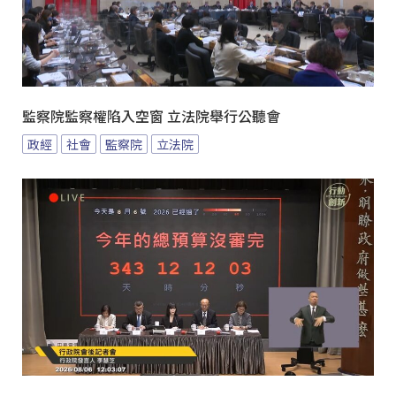
監察院監察權陷入空窗 立法院舉行公聽會
政經
社會
監察院
立法院