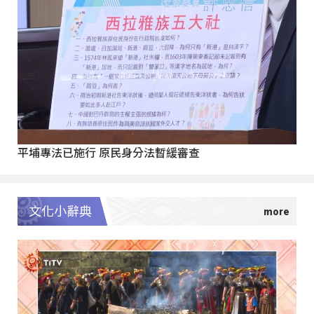
平埔專法已施行 原民身分法暫緩審查
文化小辭典