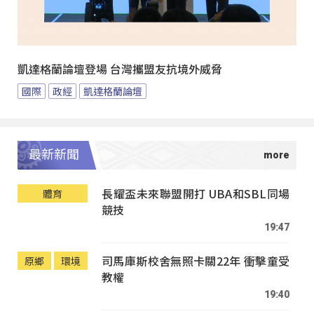
凱達格蘭論壇登場 台灣攜盟友抗境外威脅
國際
政經
凱達格蘭論壇
最新新聞
長耀盃未來聯盟開打 UBA和SBL同場
體育
競技
19:47
司馬庫斯校舍無照卡關22年 衝擊童受
原鄉
環境
教權
19:40