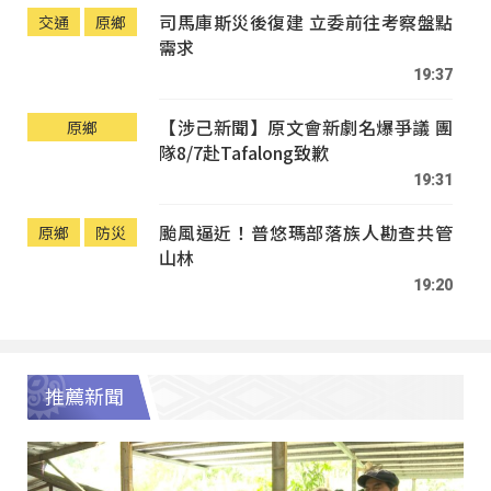
司馬庫斯災後復建 立委前往考察盤點
交通
原鄉
需求
19:37
【涉己新聞】原文會新劇名爆爭議 團
原鄉
隊8/7赴Tafalong致歉
19:31
颱風逼近！普悠瑪部落族人勘查共管
原鄉
防災
山林
19:20
推薦新聞