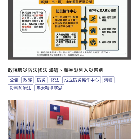
政院版災防法修法 海嘯、堰塞湖列入災害別
公告
政經
防災
修法
成立防災協作中心
海嘯
災害防治法
馬太鞍堰塞湖