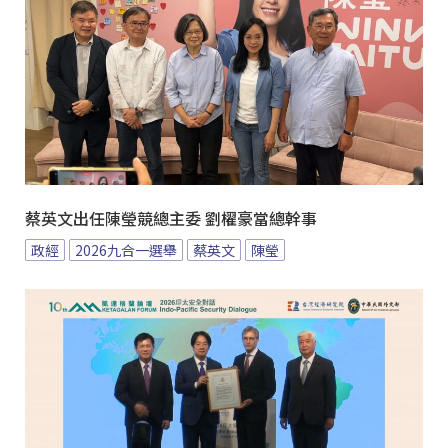
蔡英文出任陳瑩競總主委 劉櫂豪當總幹事
政經
2026九合一選舉
蔡英文
陳瑩