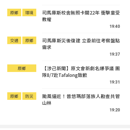
司馬庫斯校舍無照卡關22年 衝擊童受
原鄉
環境
教權
19:40
司馬庫斯災後復建 立委前往考察盤點
交通
原鄉
需求
19:37
【涉己新聞】原文會新劇名爆爭議 團
原鄉
隊8/7赴Tafalong致歉
19:31
颱風逼近！普悠瑪部落族人勘查共管
原鄉
防災
山林
19:20