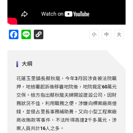
Facebook
Line
A
A
A
大綱
花蓮玉里鎮長蔡秋龍，今年3月因涉貪被法院羈
押，地檢署起訴後移審地院後，地院裁定60萬元
交保。檢方指出蔡秋龍夫婦開設建設公司，因財
務狀況不佳，利用職務之便，涉嫌向標案廠商借
錢，並侵占里長事務補助費，又向小型工程案廠
商收賄款等事件，不法所得高達2千多萬元，涉
案人員共計16人之多。