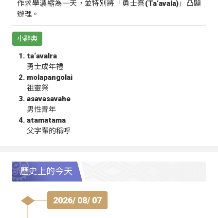
作求學濃縮為一天，並特別將「勇士祭(Ta‘avala)」凸顯
辦理。
小辭典
ta‘avalra
勇士成年禮
molapangolai
祖靈祭
asavasavahe
男性青年
atamatama
父字輩的稱呼
歷史上的今天
2026/ 08/ 07