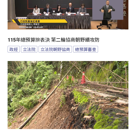
115年總預算拚表決 第二輪協商朝野續攻防
政經
立法院
立法院朝野協商
總預算審查