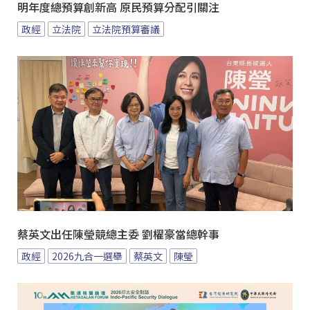
明年度總預算創新高 原民預算分配引關注
政經
立法院
立法院預算審議
蔡英文出任陳瑩競總主委 劉櫂豪當總幹事
政經
2026九合一選舉
蔡英文
陳瑩