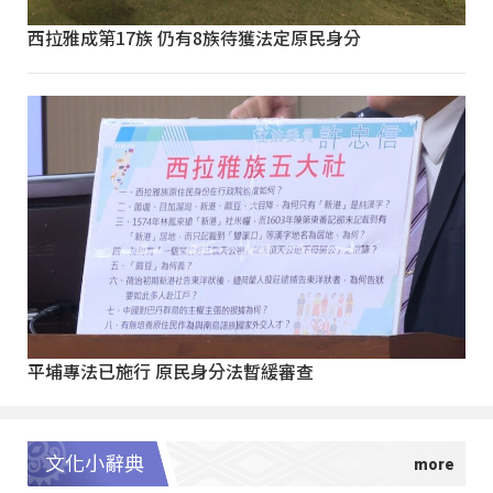
西拉雅成第17族 仍有8族待獲法定原民身分
平埔專法已施行 原民身分法暫緩審查
文化小辭典