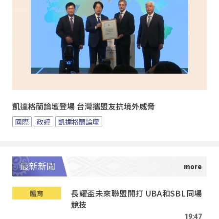
凱達格蘭論壇登場 台灣攜盟友抗境外威脅
國際
政經
凱達格蘭論壇
最新新聞
長耀盃未來聯盟開打 UBA和SBL同場
體育
競技
19:47