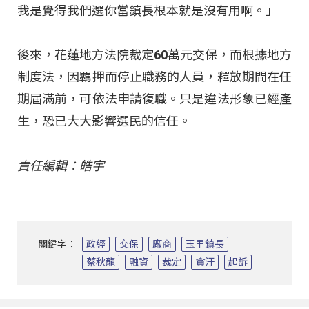
我是覺得我們選你當鎮長根本就是沒有用啊。」
後來，花蓮地方法院裁定60萬元交保，而根據地方
制度法，因羈押而停止職務的人員，釋放期間在任
期屆滿前，可依法申請復職。只是違法形象已經產
生，恐已大大影響選民的信任。
責任編輯：皓宇
關鍵字：
政經
交保
廠商
玉里鎮長
蔡秋龍
融資
裁定
貪汙
起訴