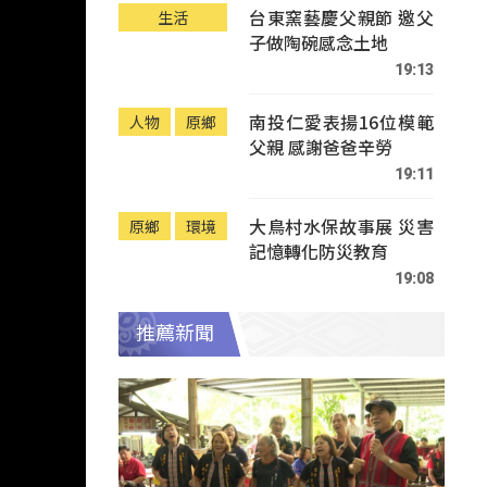
台東窯藝慶父親節 邀父
生活
子做陶碗感念土地
19:13
南投仁愛表揚16位模範
人物
原鄉
父親 感謝爸爸辛勞
19:11
大鳥村水保故事展 災害
原鄉
環境
記憶轉化防災教育
19:08
推薦新聞