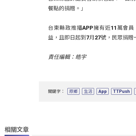
餐點的捐贈。」
台東縣政推播APP擁有近11萬會
益，且即日起到7月27號，民眾捐贈
責任編輯：皓宇
關鍵字：
原鄉
生活
App
TTPush
相關文章