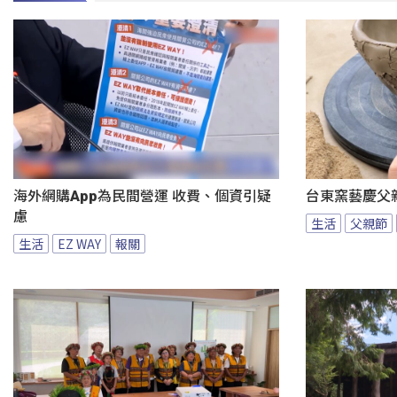
海外網購App為民間營運 收費、個資引疑
台東窯藝慶父
慮
生活
父親節
生活
EZ WAY
報關