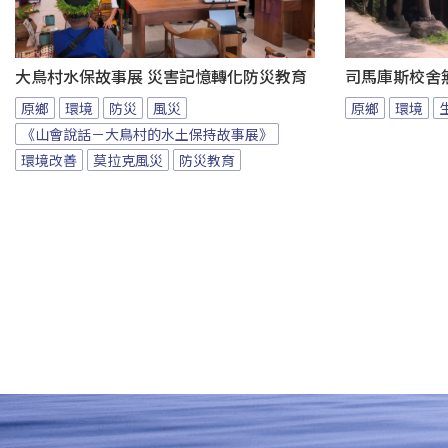
大鳥村水保故事展 災害記憶轉化防災教育
司馬庫斯校舍無
原鄉
環境
防災
風災
原鄉
環境
《山會說話－大鳥村的水土保持故事展》
環境改善
莫拉克風災
防災教育