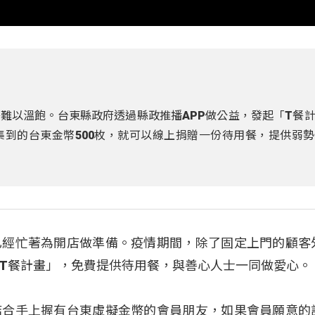
難以溫飽。台東縣政府透過縣政推播APP做公益，發起「T餐
集到的台東金幣500枚，就可以線上捐贈一份待用餐，提供弱
已經忙著為開店做準備。疫情期間，除了固定上門的顧客
T餐計畫」，免費提供待用餐，與善心人士一同做愛心。
結合手上握有台東虛擬金幣的會員朋友，如果會員願意的