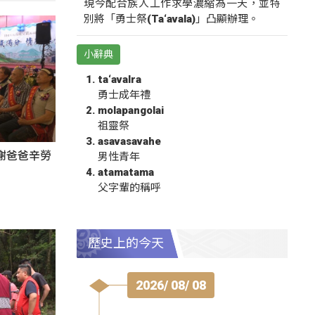
現今配合族人工作求學濃縮為一天，並特
別將「勇士祭(Ta‘avala)」凸顯辦理。
小辭典
ta‘avalra
勇士成年禮
molapangolai
祖靈祭
asavasavahe
謝爸爸辛勞
男性青年
atamatama
父字輩的稱呼
歷史上的今天
2026/ 08/ 08