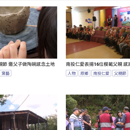
親節 邀父子做陶碗感念土地
南投仁愛表揚16位模範父親 感
窯藝
人物
原鄉
南投仁愛
父親節