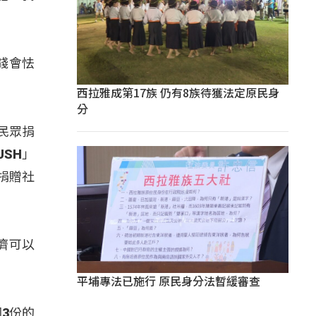
錢會怯
西拉雅成第17族 仍有8族待獲法定原民身
分
民眾捐
SH」
捐贈社
濟可以
平埔專法已施行 原民身分法暫緩審查
3份的