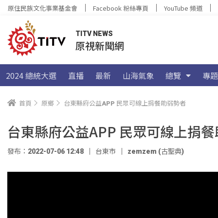
原住民族文化事業基金會
Facebook 粉絲專頁
YouTube 頻道
TITV NEWS
原視新聞網
2024 總統大選
直播
最新
山海氣象
總覽
專題
首頁
原鄉
台東縣府公益APP 民眾可線上捐餐助弱勢者
台東縣府公益APP 民眾可線上捐
發布：2022-07-06 12:48
台東市
zemzem (古聖典)