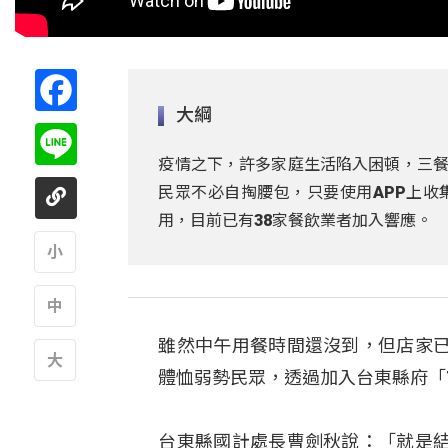
Facebook
大綱
Line
疫情之下，許多家庭生活陷入困頓，三餐
民眾不必自掏腰包，只要使用APP上收
用，目前已有38家餐飲業者加入響應。
A
雖然中午用餐時間還沒到，但店家
A
體恤弱勢民眾，透過加入台東縣府「
A
台東縣國計處長曹劍秋說：「就是