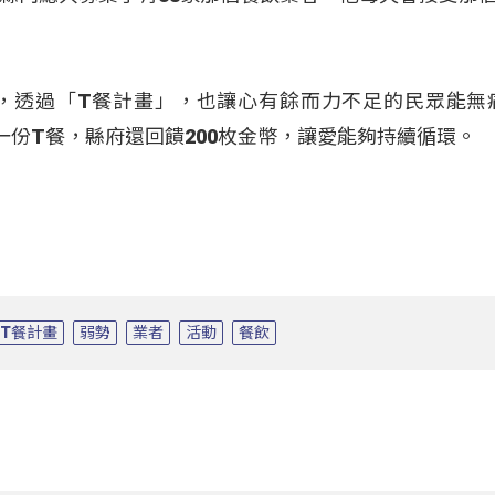
員，透過「T餐計畫」，也讓心有餘而力不足的民眾能無
一份T餐，縣府還回饋200枚金幣，讓愛能夠持續循環。
T餐計畫
弱勢
業者
活動
餐飲