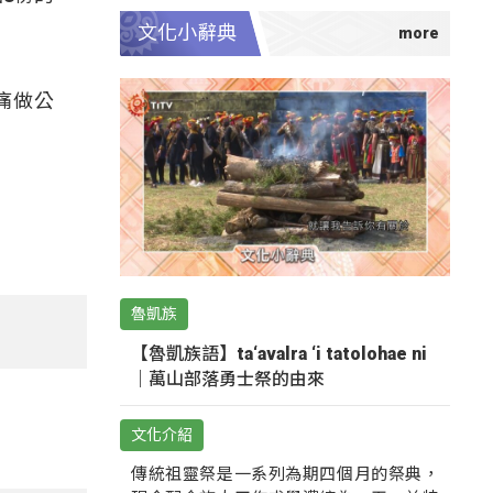
文化小辭典
痛做公
魯凱族
【魯凱族語】ta‘avalra ‘i tatolohae ni
｜萬山部落勇士祭的由來
文化介紹
傳統祖靈祭是一系列為期四個月的祭典，