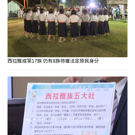
西拉雅成第17族 仍有8族待獲法定原民身分