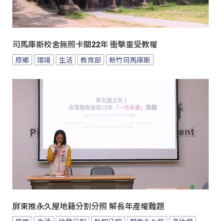
司馬庫斯校舍無照卡關22年 衝擊童受教權
原鄉
環境
生活
教育部
新竹司馬庫斯
屏東推永久屋地籍分割分照 解長年產權難題