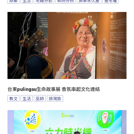
原鄉
生活
地籍分割
執照分照
屏東永久屋
產地權
台東pulingau生命故事展 香氛串起文化連結
教文
生活
巫師
排灣族