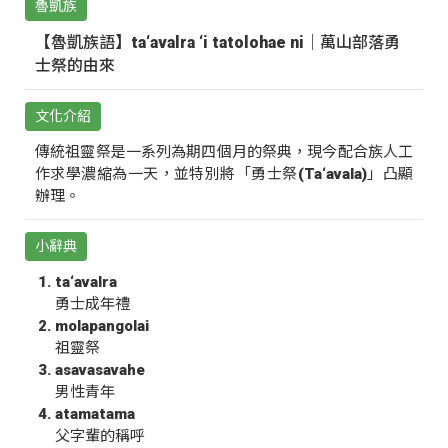
魯凱族
【魯凱族語】ta‘avalra ‘i tatolohae ni｜萬山部落勇
士祭的由來
文化介紹
傳統祖靈祭是一系列為期四個月的祭典，現今配合族人工
作求學濃縮為一天，並特別將「勇士祭(Ta‘avala)」凸顯
辦理。
小辭典
ta‘avalra
勇士成年禮
molapangolai
祖靈祭
asavasavahe
男性青年
atamatama
父字輩的稱呼