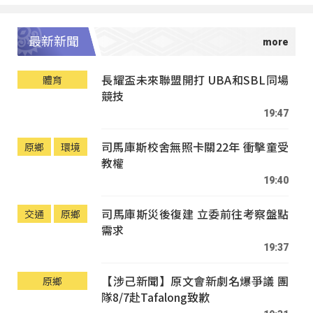
最新新聞
長耀盃未來聯盟開打 UBA和SBL同場
體育
競技
19:47
司馬庫斯校舍無照卡關22年 衝擊童受
原鄉
環境
教權
19:40
司馬庫斯災後復建 立委前往考察盤點
交通
原鄉
需求
19:37
【涉己新聞】原文會新劇名爆爭議 團
原鄉
隊8/7赴Tafalong致歉