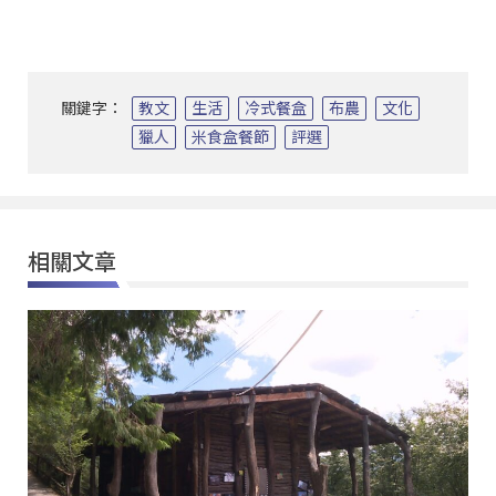
關鍵字：
教文
生活
冷式餐盒
布農
文化
獵人
米食盒餐節
評選
相關文章