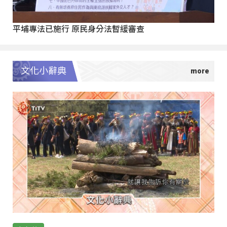
平埔專法已施行 原民身分法暫緩審查
文化小辭典