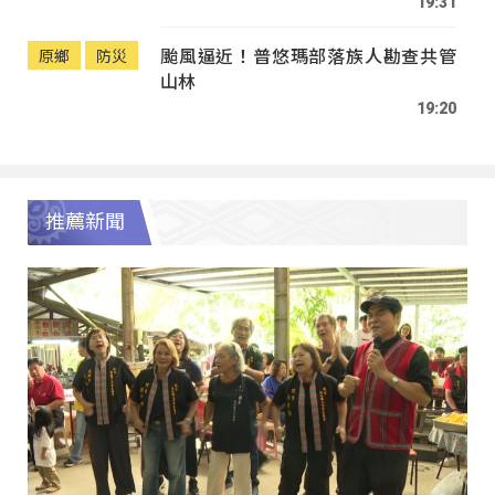
19:31
颱風逼近！普悠瑪部落族人勘查共管
原鄉
防災
山林
19:20
推薦新聞