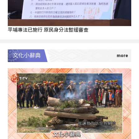
平埔專法已施行 原民身分法暫緩審查
文化小辭典