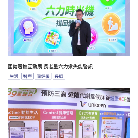
國健署推互動展 長者量六力揪失能警訊
生活
醫療
國健署
長照