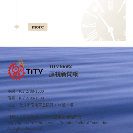
more
TITV NEWS
原視新聞網
電話：(02)2788-1600
傳真：(02)2788-1500
地址：台北市南港區重陽路 120 號 5 樓
財團法人原住民族文化事業基金會 版權所有
Copyright © 2021 Indigenous Peoples Cultural Foundation
All Rights Reserved .