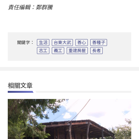
責任編輯：鄭群騰
關鍵字：
生活
台東大武
善心
善種子
志工
義工
重建房屋
長者
相關文章