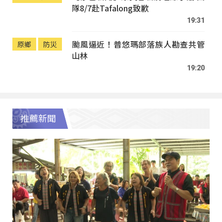
隊8/7赴Tafalong致歉
19:31
颱風逼近！普悠瑪部落族人勘查共管
原鄉
防災
山林
19:20
推薦新聞