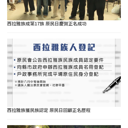
西拉雅族成第17族 原民日慶賀正名成功
西拉雅族獲民族認定 原民日回顧正名歷程