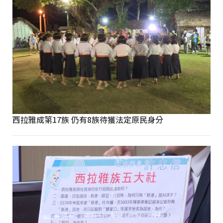
西拉雅成第17族 仍有8族待獲法定原民身分