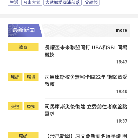
生活
台東大武
大武鄉愛國浦部落
父親節
最新新聞
長耀盃未來聯盟開打 UBA和SBL同場
體育
競技
19:47
司馬庫斯校舍無照卡關22年 衝擊童受
原鄉
環境
教權
19:40
司馬庫斯災後復建 立委前往考察盤點
交通
原鄉
需求
19:37
【涉己新聞】原文會新劇名爆爭議 團
原鄉