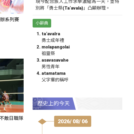
現今配合族人工作求學濃縮為一天，並特
別將「勇士祭(Ta‘avala)」凸顯辦理。
東辦系列賽
小辭典
ta‘avalra
勇士成年禮
molapangolai
祖靈祭
asavasavahe
男性青年
atamatama
父字輩的稱呼
歷史上的今天
3不敵日職隊
2026/ 08/ 06