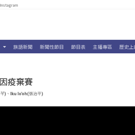
Instagram
族語新聞
新聞性節目
節目表
主播專區
歷史上
隊因疫棄賽
子芊)
、
Iku lo'oh(張治平)