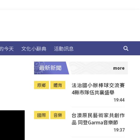
的今天
文化小辭典
活動訊息
最新新聞
法治國小辦棒球交流賽
原鄉
體育
4縣市隊伍共襄盛舉
19:44
台澳原民藝術家共創作
國際
音樂
品 同登Garma音樂節
19:37