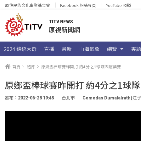
原住民族文化事業基金會
Facebook 粉絲專頁
YouTube 頻道
TITV NEWS
原視新聞網
2024 總統大選
直播
最新
山海氣象
總覽
專題
首頁
體育
原鄉盃棒球賽昨開打 約4分之1球隊因疫棄賽
原鄉盃棒球賽昨開打 約4分之1球
發布：2022-06-28 19:45
台北市
Cemedas Dumalalrath(江