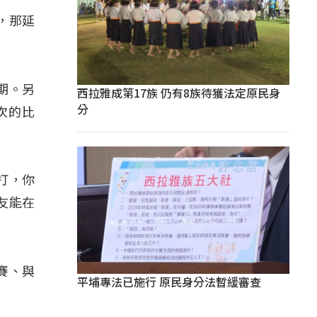
，那延
期。另
西拉雅成第17族 仍有8族待獲法定原民身
分
次的比
打，你
友能在
賽、與
平埔專法已施行 原民身分法暫緩審查