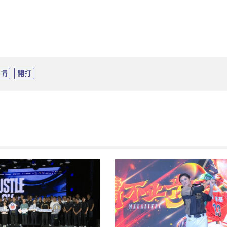
疫情
開打