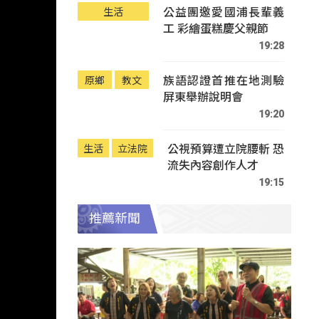
公益團邀愛國浦長輩義
生活
工 彩繪蛋糕慶父親節
19:28
族語認證首推在地測驗
原鄉
教文
屏東舉辦說明會
19:20
公視預算遭立院腰斬 恐
生活
立法院
流失內容創作人才
19:15
推薦新聞