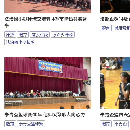
法治國小辦棒球交流賽 4縣市隊伍共襄盛
瓊斯盃8/14
舉
體育
威廉瓊
原鄉
體育
南投仁愛
原鄉少棒隊
法治國小少棒隊
泰青盃籃球賽40年 信仰凝聚族人向心力
泰青盃連四天宜
體育
泰青盃籃球賽
體育
泰青盃