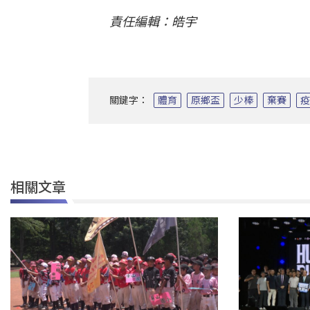
責任編輯：皓宇
關鍵字：
體育
原鄉盃
少棒
棄賽
相關文章