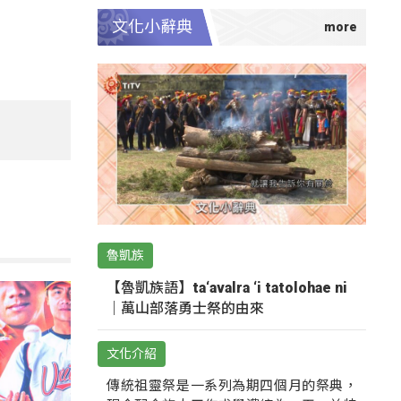
文化小辭典
魯凱族
【魯凱族語】ta‘avalra ‘i tatolohae ni
｜萬山部落勇士祭的由來
文化介紹
傳統祖靈祭是一系列為期四個月的祭典，