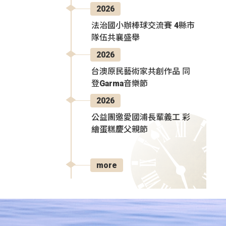
2026
法治國小辦棒球交流賽 4縣市
隊伍共襄盛舉
2026
台澳原民藝術家共創作品 同
登Garma音樂節
2026
公益團邀愛國浦長輩義工 彩
繪蛋糕慶父親節
more