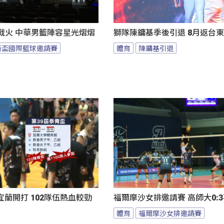
燃戰火 中華男籃陣容星光熠熠
獅隊陳鏞基季後引退 8月返台
斯盃國際籃球邀請賽
體育
陳鏞基引退
蘭開打 102隊伍熱血較勁
福爾摩沙女排邀請賽 高師大0:
體育
福爾摩沙女排邀請賽