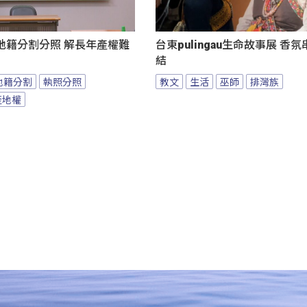
地籍分割分照 解長年產權難
台東pulingau生命故事展 香
結
地籍分割
執照分照
教文
生活
巫師
排灣族
產地權