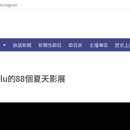
Instagram
族語新聞
新聞性節目
節目表
主播專區
歷史上
lu的88個夏天影展