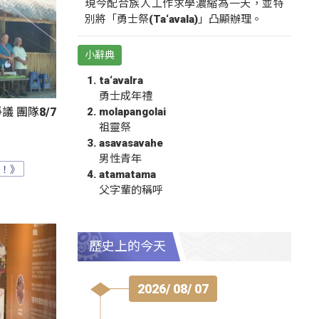
現今配合族人工作求學濃縮為一天，並特
別將「勇士祭(Ta‘avala)」凸顯辦理。
小辭典
ta‘avalra
勇士成年禮
molapangolai
 團隊8/7
祖靈祭
asavasavahe
男性青年
？！》
atamatama
父字輩的稱呼
歷史上的今天
2026/ 08/ 07