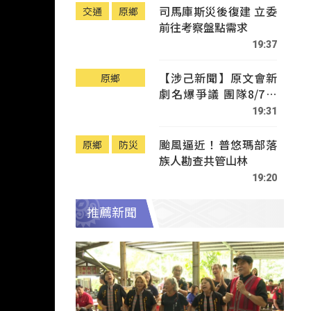
司馬庫斯災後復建 立委
交通
原鄉
前往考察盤點需求
19:37
【涉己新聞】原文會新
原鄉
劇名爆爭議 團隊8/7赴
Tafalong致歉
19:31
颱風逼近！普悠瑪部落
原鄉
防災
族人勘查共管山林
19:20
推薦新聞