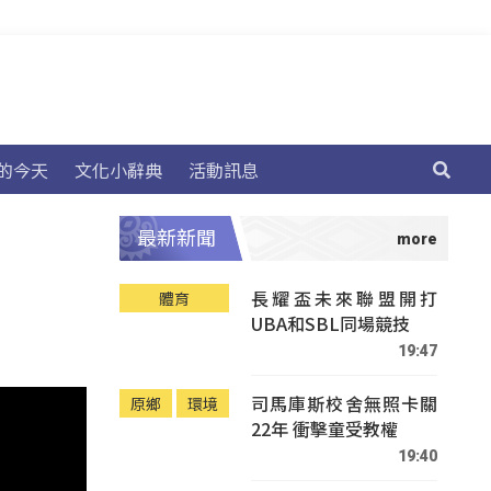
的今天
文化小辭典
活動訊息
最新新聞
長耀盃未來聯盟開打
體育
UBA和SBL同場競技
19:47
司馬庫斯校舍無照卡關
原鄉
環境
22年 衝擊童受教權
19:40