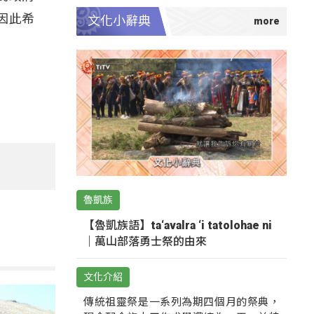
因此希
文化小辭典
魯凱族
【魯凱族語】ta‘avalra ‘i tatolohae ni
｜萬山部落勇士祭的由來
文化介紹
傳統祖靈祭是一系列為期四個月的祭典，