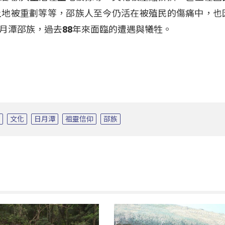
土地被重劃等等，邵族人至今仍活在被殖民的傷痛中，也
月潭邵族，過去88年來面臨的遭遇與犧牲。
展
文化
日月潭
祖靈信仰
邵族