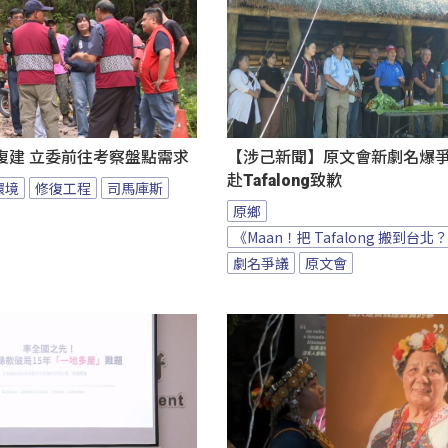
復建 立委前往考察盤點需求
【涉己新聞】原文會新劇名爆爭議
赴Tafalong致歉
環境
修復工程
司馬庫斯
原鄉
《Maan！把 Tafalong 搬到台北
劇名爭議
原文會