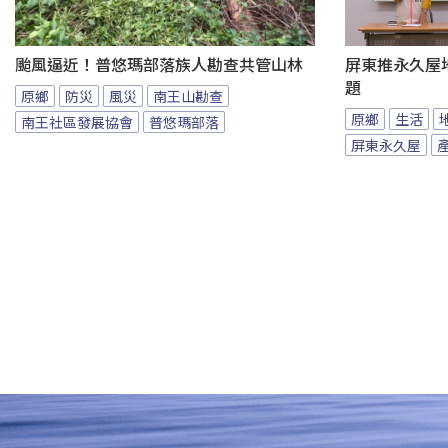
颱風逼近！普悠瑪部落族人勘查共管山林
屏東推永久屋
題
原鄉
防災
風災
南王山勘查
原鄉
生活
南王社區發展協會
普悠瑪部落
屏東永久屋