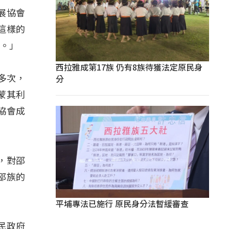
展協會
這樣的
統。」
西拉雅成第17族 仍有8族待獲法定原民身
分
多次，
蒙其利
協會成
，對邵
邵族的
。
平埔專法已施行 原民身分法暫緩審查
民政府