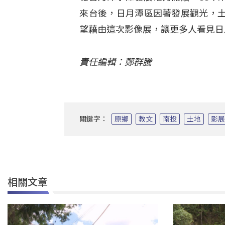
來台後，日月潭區因著發展觀光，
望藉由這次影像展，讓更多人看見日
責任編輯：鄭群騰
關鍵字：
原鄉
教文
南投
土地
影
相關文章