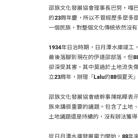
邵族文化發展協會理事長巴努‧嘎
的23周年慶，所以不管經歷多麼多
一個民族，對整個文化傳統依然沒有
1934年日治時期，日月潭水庫竣
最後落腳到現在的伊達邵部落。但8
卻深受其害，其中莫過於土地流失
立23周年，辦理「Lalu的88個夏
邵族文化發展協會總幹事陳姳曄表
族來講很重要的議題。包含了土地、
土地議題還是持續的，沒有辦法獲得
從日月潭水庫發展電力開始，88年