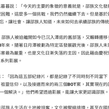
巴暮暮說：「今天的主要的象徵的意義就是，邵族文化發
麼困難，這麼多一個挑戰，我們仍然繼續下去。但是基於
忘，讓社會、讓邵族人知道，未來如何去承續邵族的傳
工，邵族人被迫離開如今已沉入潭底的舊部落，又輾轉遷移
8年來，隨著日月潭被劃為特定區發展觀光後，邵族人未
傷害最為嚴重，也是文化日漸失落的主因，因此藉由慶祝
天」系列影展。
示：「因為這五部紀錄片，都是記錄了不同時刻不同當下
祖靈信仰，以及接連而來的兩三個BOT案，其實現在的
一個解決。」他們希望透過影展，能讓大家更認識邵族
來邵族人生活在土地被掠奪，文化被壓縮排擠，甚至在國