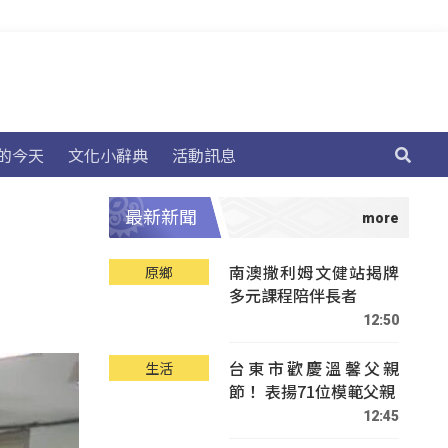
的今天
文化小辭典
活動訊息
最新新聞
南澳撒利姆文健站揭牌
原鄉
多元課程陪伴長者
12:50
台東市歡慶溫馨父親
生活
節！ 表揚71位模範父親
12:45