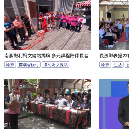
南澳撒利姆文健站揭牌 多元課程陪伴長者
長濱鄉表揚22
原鄉
南澳碧候村
撒利姆文健站
原鄉
生活