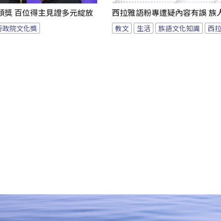
頒獎 百位得主見證多元綻放
西拉雅語粉專遭疑內容有誤 族
行政院文化獎
教文
生活
族語文化知識
西