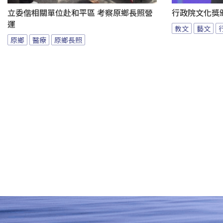
立委偕相關單位赴和平區 考察原鄉長照營
行政院文化獎
運
教文
藝文
原鄉
醫療
原鄉長照