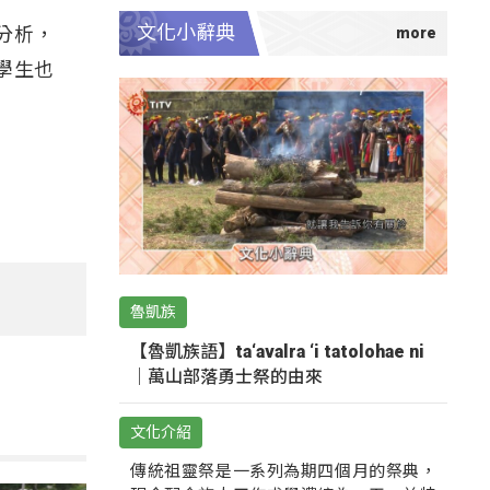
文化小辭典
分析，
學生也
魯凱族
【魯凱族語】ta‘avalra ‘i tatolohae ni
｜萬山部落勇士祭的由來
文化介紹
傳統祖靈祭是一系列為期四個月的祭典，