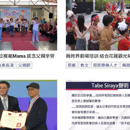
位模範Mama 感念父親辛勞
舞跨界劇場培訓 結合花蓮觀光
台東長濱
父親節
原鄉
教文
原民樂舞人才
舞