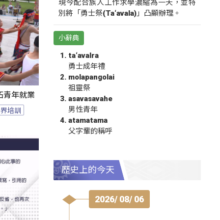
現今配合族人工作求學濃縮為一天，並特
別將「勇士祭(Ta‘avala)」凸顯辦理。
小辭典
ta‘avalra
勇士成年禮
molapangolai
祖靈祭
拓青年就業
asavasavahe
男性青年
跨界培訓
atamatama
父字輩的稱呼
歷史上的今天
2026/ 08/ 06