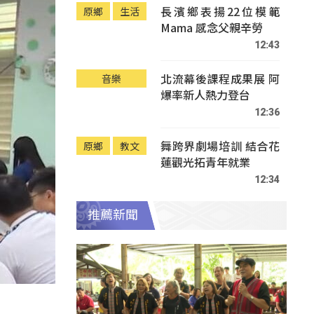
長濱鄉表揚22位模範
原鄉
生活
Mama 感念父親辛勞
12:43
北流幕後課程成果展 阿
音樂
爆率新人熱力登台
12:36
舞跨界劇場培訓 結合花
原鄉
教文
蓮觀光拓青年就業
12:34
推薦新聞