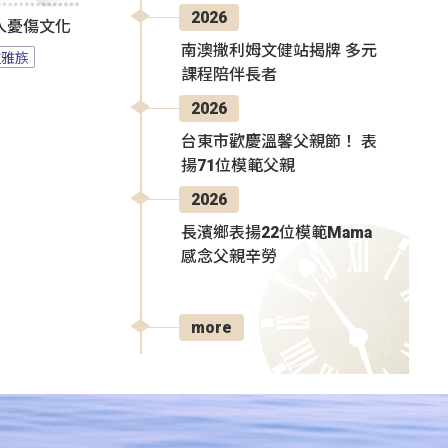
2026
人憂傷文化
南澳撒利姆文健站揭牌 多元
拉雅族
課程陪伴長者
2026
台東市歡慶溫馨父親節！ 表
揚71位模範父親
2026
長濱鄉表揚22位模範Mama
感念父親辛勞
more