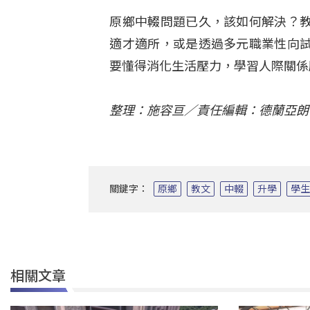
原鄉中輟問題已久，該如何解決？
適才適所，或是透過多元職業性向
要懂得消化生活壓力，學習人際關係
整理：施容亘／責任編輯：德蘭亞朗
關鍵字：
原鄉
教文
中輟
升學
學
相關文章