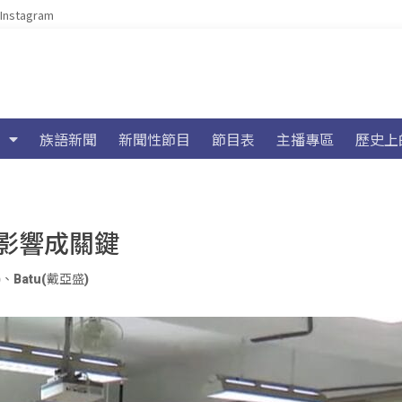
Instagram
族語新聞
新聞性節目
節目表
主播專區
歷史上
影響成關鍵
)
、
Batu(戴亞盛)