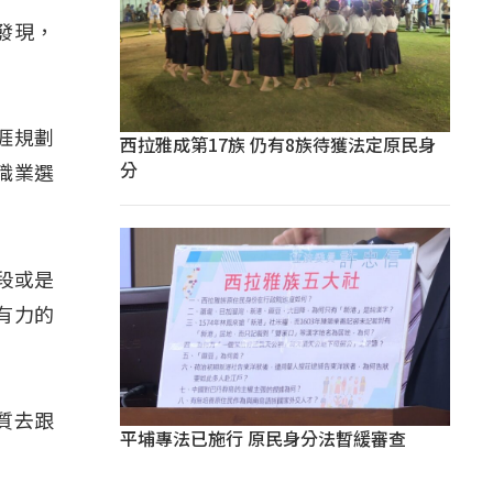
發現，
涯規劃
西拉雅成第17族 仍有8族待獲法定原民身
分
職業選
段或是
有力的
質去跟
平埔專法已施行 原民身分法暫緩審查