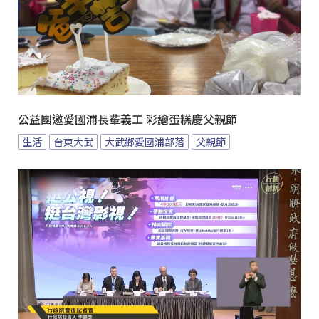
公益團邀愛國浦長輩義工 彩繪蛋糕慶父親節
生活
台東大武
大武鄉愛國浦部落
父親節