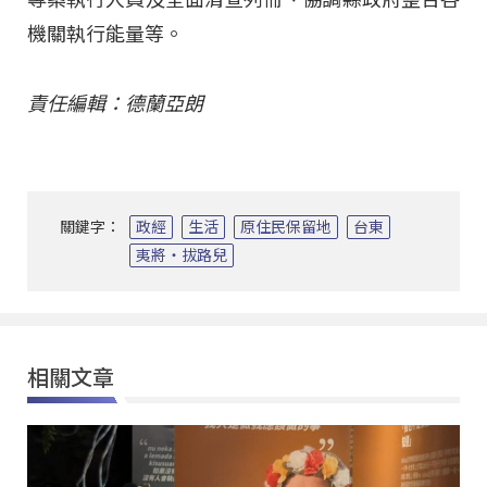
機關執行能量等。
責任編輯：德蘭亞朗
關鍵字：
政經
生活
原住民保留地
台東
夷將‧拔路兒
相關文章