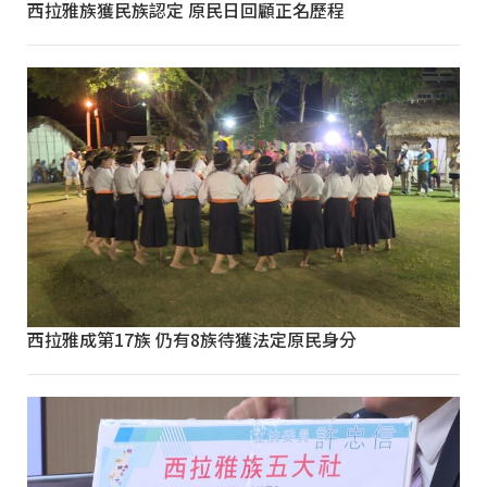
西拉雅族獲民族認定 原民日回顧正名歷程
西拉雅成第17族 仍有8族待獲法定原民身分