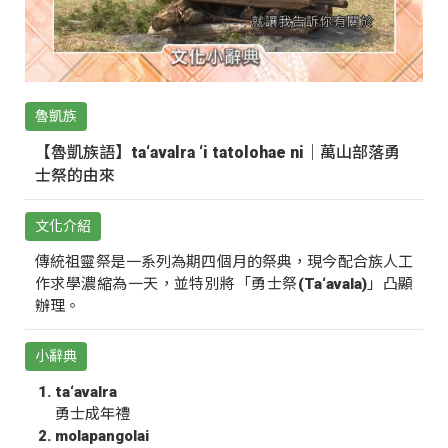
魯凱族
【魯凱族語】ta‘avalra ‘i tatolohae ni｜萬山部落勇
士祭的由來
文化介紹
傳統祖靈祭是一系列為期四個月的祭典，現今配合族人工
作求學濃縮為一天，並特別將「勇士祭(Ta‘avala)」凸顯
辦理。
小辭典
ta‘avalra
勇士成年禮
molapangolai