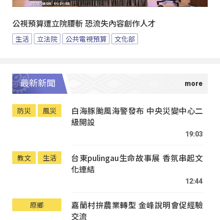
公視預算遭立院腰斬 恐流失內容創作人才
生活
立法院
公共電視預算
文化部
最新新聞
白海豚颱風海警發布 中央災變中心二
防災
風災
級開設
19:03
台東pulingau生命故事展 香氛串起文
教文
生活
化連結
12:44
嘉蘭村拚農業轉型 金峰說明會促經驗
原鄉
交流