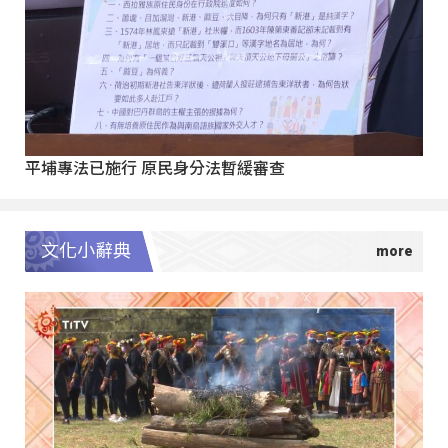
平埔專法已施行 原民身分法暫緩審查
文化小辭典