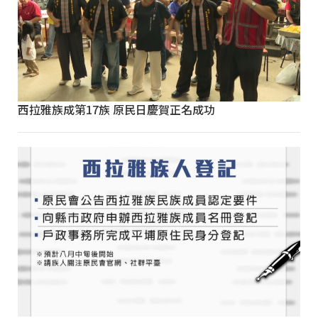
西拉雅族成第17族 原民日慶賀正名成功