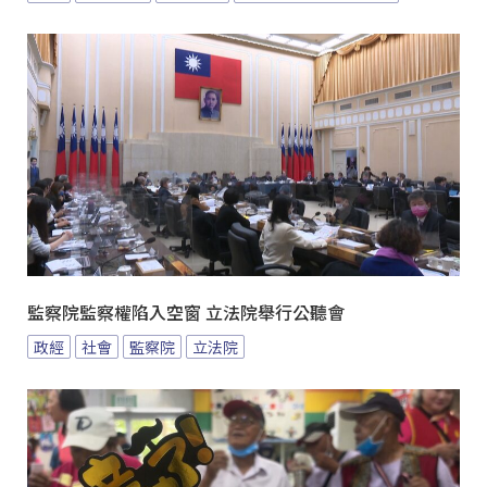
監察院監察權陷入空窗 立法院舉行公聽會
政經
社會
監察院
立法院