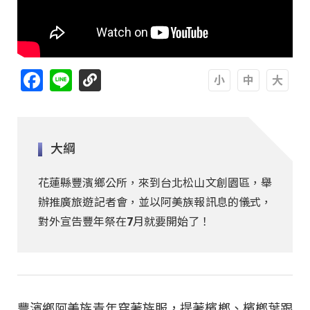
Facebook
Line
A
A
A
大綱
花蓮縣豐濱鄉公所，來到台北松山文創園區，舉
辦推廣旅遊記者會，並以阿美族報訊息的儀式，
對外宣告豐年祭在7月就要開始了！
豐濱鄉阿美族青年穿著族服，提著檳榔、檳榔葉跟