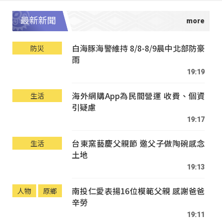
最新新聞
白海豚海警維持 8/8-8/9晨中北部防豪
防災
雨
19:19
海外網購App為民間營運 收費、個資
生活
引疑慮
19:17
台東窯藝慶父親節 邀父子做陶碗感念
生活
土地
19:13
南投仁愛表揚16位模範父親 感謝爸爸
人物
原鄉
辛勞
19:11