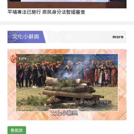
平埔專法已施行 原民身分法暫緩審查
文化小辭典
魯凱族