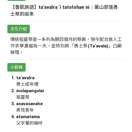
【魯凱族語】ta‘avalra ‘i tatolohae ni｜萬山部落勇
士祭的由來
文化介紹
傳統祖靈祭是一系列為期四個月的祭典，現今配合族人工
作求學濃縮為一天，並特別將「勇士祭(Ta‘avala)」凸顯
辦理。
小辭典
ta‘avalra
勇士成年禮
molapangolai
祖靈祭
asavasavahe
男性青年
atamatama
父字輩的稱呼