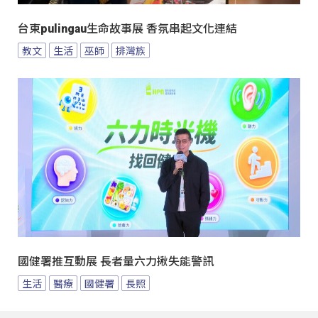
台東pulingau生命故事展 香氛串起文化連結
教文
生活
巫師
排灣族
國健署推互動展 長者量六力揪失能警訊
生活
醫療
國健署
長照