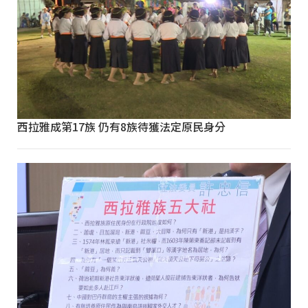
西拉雅成第17族 仍有8族待獲法定原民身分