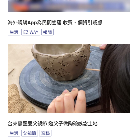
海外網購App為民間營運 收費、個資引疑慮
生活
EZ WAY
報關
台東窯藝慶父親節 邀父子做陶碗感念土地
生活
父親節
窯藝