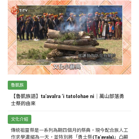
魯凱族
【魯凱族語】ta‘avalra ‘i tatolohae ni｜萬山部落勇
士祭的由來
文化介紹
傳統祖靈祭是一系列為期四個月的祭典，現今配合族人工
作求學濃縮為一天，並特別將「勇士祭(Ta‘avala)」凸顯