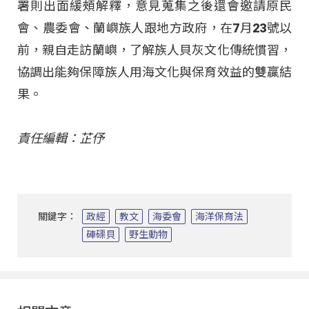
署則出面緩頰解釋，意見蒐集之後還會邀請原民
會、農委會、蘭嶼族人跟地方政府，在7月23號以
前，親自走訪蘭嶼，了解族人貝灰文化傳統慣習，
協調出能夠保障族人用海文化與保育效益的雙贏結
果。
責任編輯：芷伃
關鍵字：
政經
教文
海委會
海洋保育法
硨磲貝
野生動物