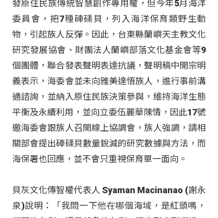
發原住民族傳統智慧創作專用權，但今年5月海洋
委員會，把7種硨磲貝，列入海洋保育類野生動
物，引起族人反彈。因此，台東縣蘭嶼天主教文化
研究發展協會、財團法人蘭嶼部落文化基金會等9
個團體，聯合發表聲明表達抗議，聲明稿中開宗明
義表示，海委會並未向雅美達悟族人，進行事前溝
通諮詢，並納入原住民族決策參與，維持海洋生態
平衡及永續利用，並向立委伍麗華陳情，因此17號
邀海委會跟族人召開線上協調會，族人強調，請相
關部會提出硨磲貝數量銳減的研究數據與方法，而
海保署也回應，並不會只重視保育單一面向。
貝灰文化傳智權代表人 Syaman Macinanao (謝永
泉)說明：「我問一下他在哪個海域，是紅頭嗎，