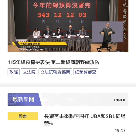
115年總預算拚表決 第二輪協商朝野續攻防
政經
立法院
立法院朝野協商
總預算審查
最新新聞
長耀盃未來聯盟開打 UBA和SBL同場
體育
競技
19:47