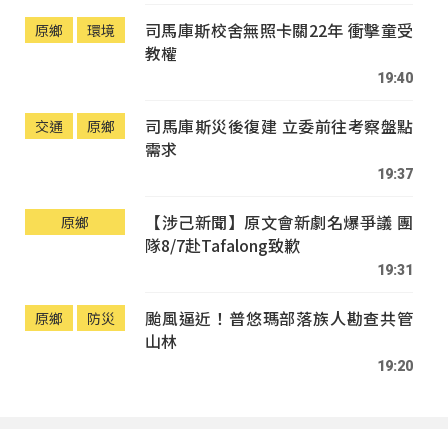
司馬庫斯校舍無照卡關22年 衝擊童受
原鄉
環境
教權
19:40
司馬庫斯災後復建 立委前往考察盤點
交通
原鄉
需求
19:37
【涉己新聞】原文會新劇名爆爭議 團
原鄉
隊8/7赴Tafalong致歉
19:31
颱風逼近！普悠瑪部落族人勘查共管
原鄉
防災
山林
19:20