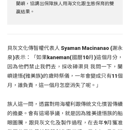
蘭嶼，協調出保障族人用海文化跟生態保育的雙
贏結果。
貝灰文化傳智權代表人 Syaman Macinanao (謝永
泉)表示：「如果kaneman(國曆10月)這個月分，
因為他們禁止我們去，採收硨渠貝 我問一下，蘭
嶼達悟(雅美族)的歲時祭儀，一年會變成只有11個
月，誰負責，這一個月怎麼消失了呢。」
族人這一問，透露對用海權利跟傳統文化慣習傳續
的擔憂。會有這場爭議，就是因為雅美達悟族的船
眼圖騰，跟貝灰文化及製作過程，在去年9月獲准