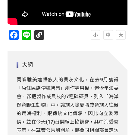
Facebook
Line
A
A
A
大綱
蘭嶼雅美達悟族人的貝灰文化，在去9月獲得
「原住民族傳統智慧」創作專用權，但今年海委
會，卻把製作成貝灰的7種硨磲貝，列入「海洋
保育野生動物」中，讓族人擔憂將威脅族人往後
的用海權利，跟傳統文化傳承。因此向立委陳
情，並在今天(17)召開線上協調會，其中海委會
表示，在草案公告到期前，將會同相關部會走訪