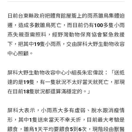
日前台東縣政府把體育館屋簷上的雨燕雛鳥集體迫
遷，造成多數雛鳥死亡，而目前仍有100多隻小雨
燕失親亟需照料，經野灣動物保育協會緊急救援
下，把其中19隻小雨燕，交由屏科大野生動物收容
中心照顧。
屏科大野生動物收容中心小組長朱宏偉說：「送抵
達的是19隻，有一隻狀況不太好當天就死亡，那現
在目前18隻狀況都還算滿穩定的。」
屏科大表示，小雨燕大多有虛弱、脫水跟消瘦情
形，其中1隻送來當天不幸夭折，目前最大考驗是
餵食，雛鳥1天平均要餵食5到6次，現階段由獸醫