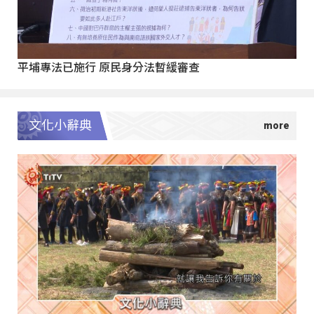
平埔專法已施行 原民身分法暫緩審查
文化小辭典