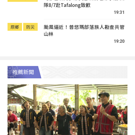
隊8/7赴Tafalong致歉
19:31
颱風逼近！普悠瑪部落族人勘查共管
原鄉
防災
山林
19:20
推薦新聞