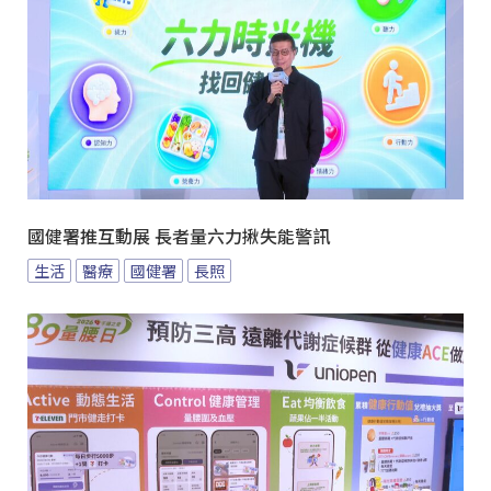
國健署推互動展 長者量六力揪失能警訊
生活
醫療
國健署
長照