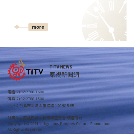
more
TITV NEWS
原視新聞網
電話：(02)2788-1600
傳真：(02)2788-1500
地址：台北市南港區重陽路 120 號 5 樓
財團法人原住民族文化事業基金會 版權所有
Copyright © 2021 Indigenous Peoples Cultural Foundation
All Rights Reserved .