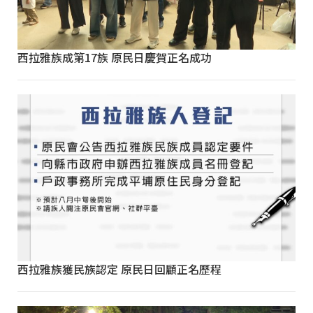
西拉雅族成第17族 原民日慶賀正名成功
西拉雅族獲民族認定 原民日回顧正名歷程