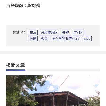
責任編輯：鄭群騰
關鍵字：
生活
台東體育館
失親
屏科大
救援
移巢
野生動物收容中心
雨燕
相關文章