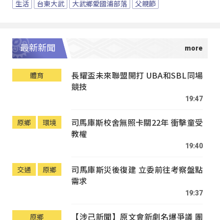
生活
台東大武
大武鄉愛國浦部落
父親節
最新新聞
長耀盃未來聯盟開打 UBA和SBL同場
體育
競技
19:47
司馬庫斯校舍無照卡關22年 衝擊童受
原鄉
環境
教權
19:40
司馬庫斯災後復建 立委前往考察盤點
交通
原鄉
需求
19:37
【涉己新聞】原文會新劇名爆爭議 團
原鄉