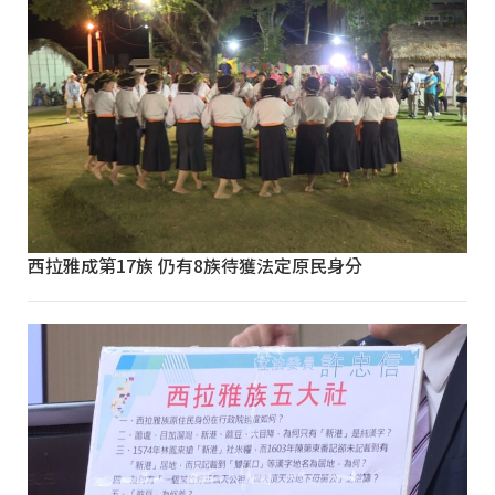
西拉雅成第17族 仍有8族待獲法定原民身分