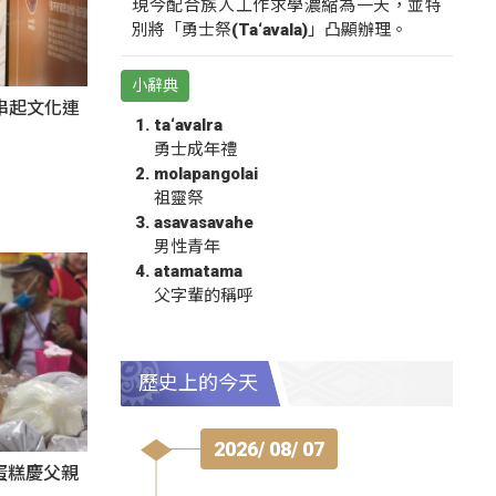
現今配合族人工作求學濃縮為一天，並特
別將「勇士祭(Ta‘avala)」凸顯辦理。
小辭典
氛串起文化連
ta‘avalra
勇士成年禮
molapangolai
祖靈祭
asavasavahe
男性青年
atamatama
父字輩的稱呼
歷史上的今天
2026/ 08/ 07
蛋糕慶父親