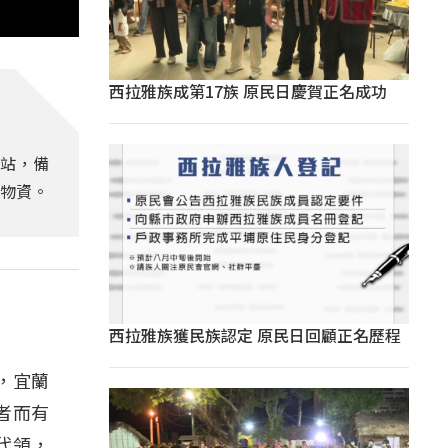
西拉雅族成第17族 原民日慶賀正名成功
健站，備
活物資。
西拉雅族獲民族認定 原民日回顧正名歷程
，宜蘭
者而有
代領，