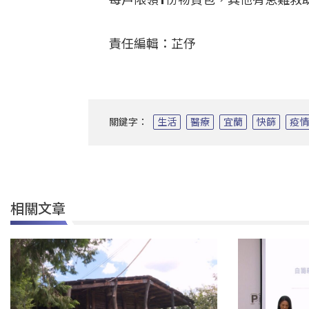
責任編輯：芷伃
關鍵字：
生活
醫療
宜蘭
快篩
疫
相關文章