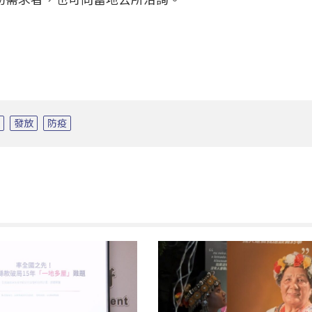
情
發放
防疫