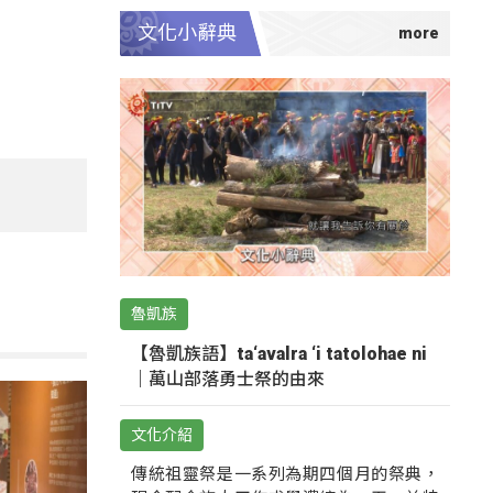
文化小辭典
魯凱族
【魯凱族語】ta‘avalra ‘i tatolohae ni
｜萬山部落勇士祭的由來
文化介紹
傳統祖靈祭是一系列為期四個月的祭典，