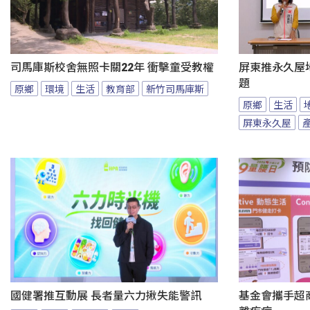
司馬庫斯校舍無照卡關22年 衝擊童受教權
屏東推永久屋
題
原鄉
環境
生活
教育部
新竹司馬庫斯
原鄉
生活
屏東永久屋
國健署推互動展 長者量六力揪失能警訊
基金會攜手超商