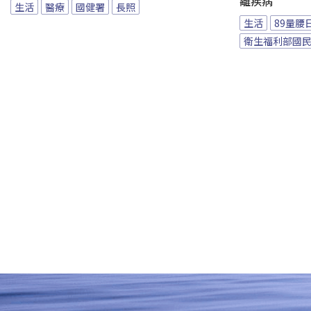
離疾病
生活
醫療
國健署
長照
生活
89量腰
衛生福利部國