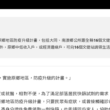
原鄉地區防疫升級計畫，包括大同、南澳鄉公所跟全縣16個文
外，原鄉中低收入戶，或經濟邊緣戶，可向16個文健站請領生
號，實施原鄉地區，防疫升級的計畫。」
資或就醫，相對不便，為了滿足部落居民快篩試劑的需求
原鄉地區防疫升級計畫，只要民眾有症狀，或曾接觸確診
，憑身分證件免費領取一劑快篩，也能請同戶家人，協助