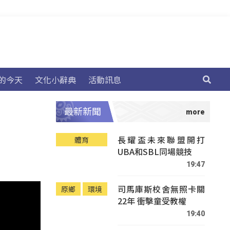
的今天
文化小辭典
活動訊息
最新新聞
長耀盃未來聯盟開打
體育
UBA和SBL同場競技
19:47
司馬庫斯校舍無照卡關
原鄉
環境
22年 衝擊童受教權
19:40