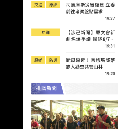
司馬庫斯災後復建 立委
交通
原鄉
前往考察盤點需求
19:37
【涉己新聞】原文會新
原鄉
劇名爆爭議 團隊8/7赴
Tafalong致歉
19:31
颱風逼近！普悠瑪部落
原鄉
防災
族人勘查共管山林
19:20
推薦新聞