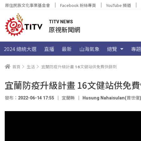
原住民族文化事業基金會
Facebook 粉絲專頁
YouTube 頻道
TITV NEWS
原視新聞網
2024 總統大選
直播
最新
山海氣象
總覽
專題
首頁
生活
宜蘭防疫升級計畫 16文健站供免費快篩劑
宜蘭防疫升級計畫 16文健站供免
發布：2022-06-14 17:55
宜蘭縣
Husung Nahaisulan(曾世偉