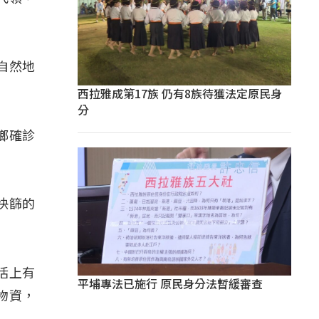
自然地
西拉雅成第17族 仍有8族待獲法定原民身
分
鄉確診
快篩的
活上有
平埔專法已施行 原民身分法暫緩審查
物資，