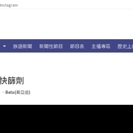
Instagram
族語新聞
新聞性節目
節目表
主播專區
歷史上
費快篩劑
)
、
Batu(戴亞盛)