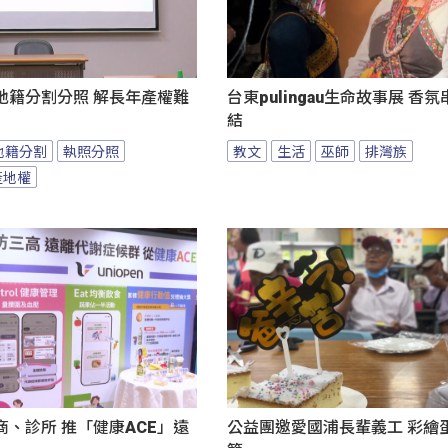
地籍分割分照 解長年產權難
台東pulingau生命故事展 香
結
地籍分割
執照分照
教文
生活
巫師
排灣族
產地權
、診所 推「健康ACE」遠
公益團邀愛國浦長輩義工 彩繪