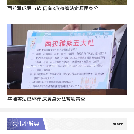
西拉雅成第17族 仍有8族待獲法定原民身分
平埔專法已施行 原民身分法暫緩審查
文化小辭典