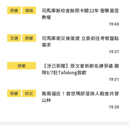
司馬庫斯校舍無照卡關22年 衝擊童受
原鄉
環境
教權
19:40
司馬庫斯災後復建 立委前往考察盤點
交通
原鄉
需求
19:37
【涉己新聞】原文會新劇名爆爭議 團
原鄉
隊8/7赴Tafalong致歉
19:31
颱風逼近！普悠瑪部落族人勘查共管
原鄉
防災
山林
19:20