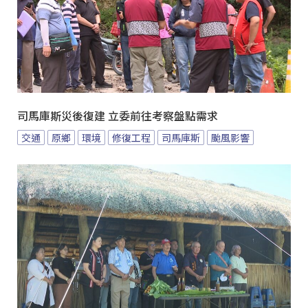
司馬庫斯災後復建 立委前往考察盤點需求
交通
原鄉
環境
修復工程
司馬庫斯
颱風影響