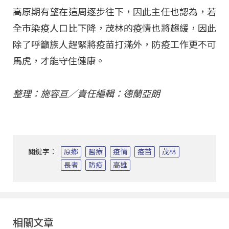
高原期有望在這周逐步往下，因此主任也認為，若
全市染疫人口比下降，茂林的疫情也將趨緩，因此
除了呼籲族人趕緊將疫苗打滿外，防疫工作更不可
馬虎，才能守住健康。
整理：施容亘／責任編輯：德蘭亞朗
關鍵字：
原鄉
醫療
疫情
疫苗
茂林
長者
防疫
高雄
相關文章