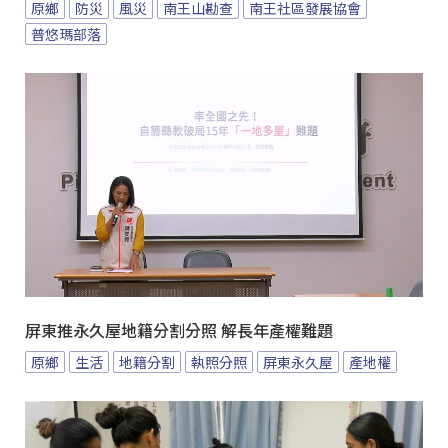
原鄉
防災
風災
南王山勘查
南王社區發展協會
普悠瑪部落
屏東推永久屋地籍分割分照 解長年產權難題
原鄉
生活
地籍分割
執照分照
屏東永久屋
產地權