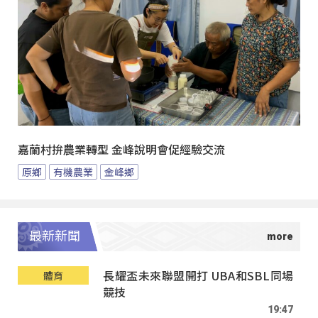
嘉蘭村拚農業轉型 金峰說明會促經驗交流
原鄉
有機農業
金峰鄉
最新新聞
長耀盃未來聯盟開打 UBA和SBL同場
體育
競技
19:47