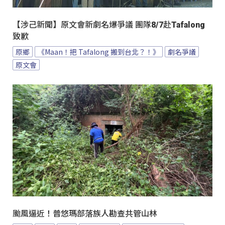
【涉己新聞】原文會新劇名爆爭議 團隊8/7赴Tafalong
致歉
原鄉
《Maan！把 Tafalong 搬到台北？！》
劇名爭議
原文會
颱風逼近！普悠瑪部落族人勘查共管山林