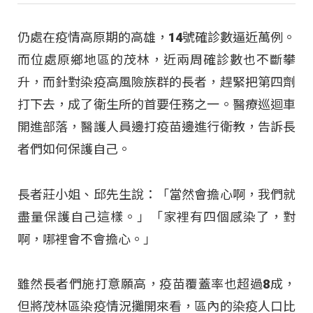
仍處在疫情高原期的高雄，14號確診數逼近萬例。
而位處原鄉地區的茂林，近兩周確診數也不斷攀
升，而針對染疫高風險族群的長者，趕緊把第四劑
打下去，成了衛生所的首要任務之一。醫療巡迴車
開進部落，醫護人員邊打疫苗邊進行衛教，告訴長
者們如何保護自己。
長者莊小姐、邱先生說：「當然會擔心啊，我們就
盡量保護自己這樣。」「家裡有四個感染了，對
啊，哪裡會不會擔心。」
雖然長者們施打意願高，疫苗覆蓋率也超過8成，
但將茂林區染疫情況攤開來看，區內的染疫人口比