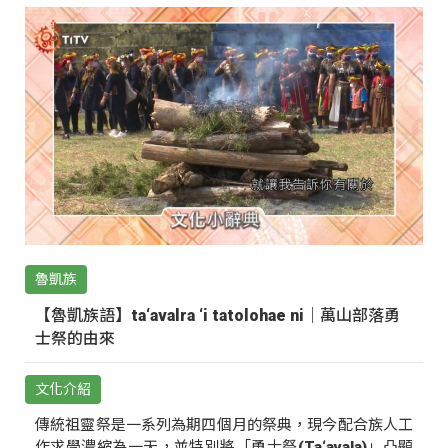
魯凱族
【魯凱族語】ta‘avalra ‘i tatolohae ni｜萬山部落勇
士祭的由來
文化介紹
傳統祖靈祭是一系列為期四個月的祭典，現今配合族人工
作求學濃縮為一天，並特別將「勇士祭(Ta‘avala)」凸顯