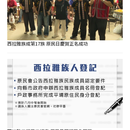
西拉雅族成第17族 原民日慶賀正名成功