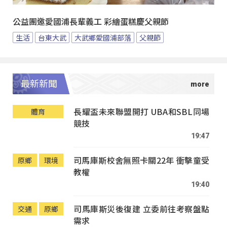
公益團邀愛國浦長輩義工 彩繪蛋糕慶父親節
生活
台東大武
大武鄉愛國浦部落
父親節
最新新聞
長耀盃未來聯盟開打 UBA和SBL同場
體育
競技
19:47
司馬庫斯校舍無照卡關22年 衝擊童受
原鄉
環境
教權
19:40
司馬庫斯災後復建 立委前往考察盤點
交通
原鄉
需求