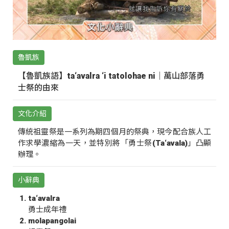
魯凱族
【魯凱族語】ta‘avalra ‘i tatolohae ni｜萬山部落勇
士祭的由來
文化介紹
傳統祖靈祭是一系列為期四個月的祭典，現今配合族人工
作求學濃縮為一天，並特別將「勇士祭(Ta‘avala)」凸顯
辦理。
小辭典
ta‘avalra
勇士成年禮
molapangolai