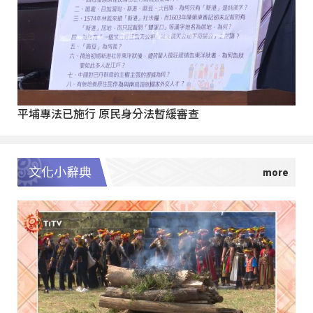
平埔專法已施行 原民身分法暫緩審查
文化小辭典