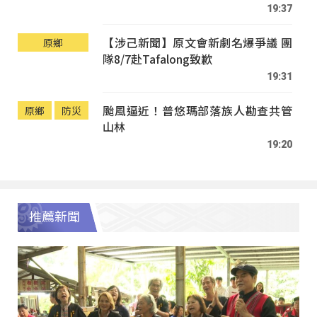
19:37
【涉己新聞】原文會新劇名爆爭議 團
原鄉
隊8/7赴Tafalong致歉
19:31
颱風逼近！普悠瑪部落族人勘查共管
原鄉
防災
山林
19:20
推薦新聞