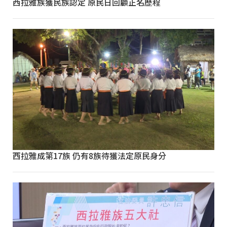
西拉雅族獲民族認定 原民日回顧正名歷程
西拉雅成第17族 仍有8族待獲法定原民身分