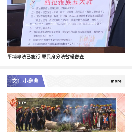
平埔專法已施行 原民身分法暫緩審查
文化小辭典