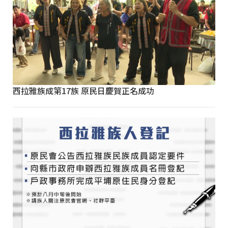
西拉雅族成第17族 原民日慶賀正名成功