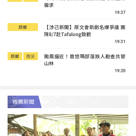
需求
19:37
【涉己新聞】原文會新劇名爆爭議 團
原鄉
隊8/7赴Tafalong致歉
19:31
颱風逼近！普悠瑪部落族人勘查共管
原鄉
防災
山林
19:20
推薦新聞