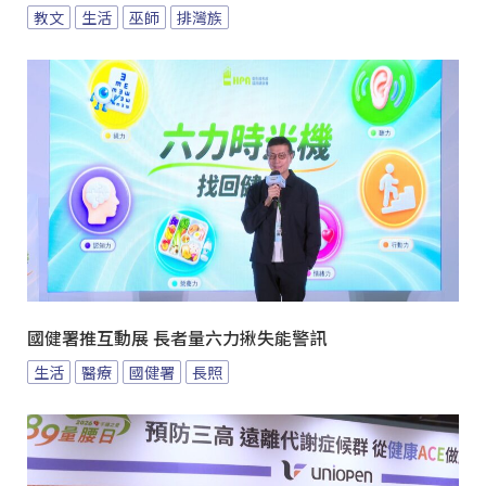
教文
生活
巫師
排灣族
國健署推互動展 長者量六力揪失能警訊
生活
醫療
國健署
長照