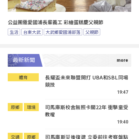
公益團邀愛國浦長輩義工 彩繪蛋糕慶父親節
生活
台東大武
大武鄉愛國浦部落
父親節
最新新聞
長耀盃未來聯盟開打 UBA和SBL同場
體育
競技
19:47
司馬庫斯校舍無照卡關22年 衝擊童受
原鄉
環境
教權
19:40
司馬庫斯災後復建 立委前往考察盤點
交通
原鄉