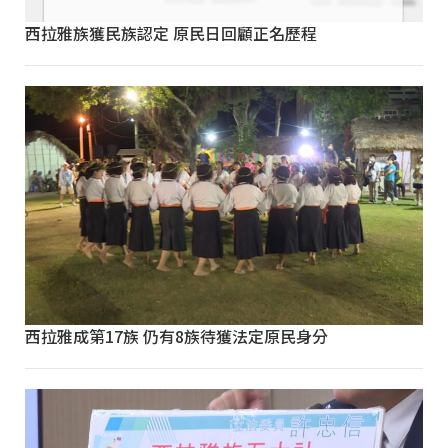
西拉雅族獲民族認定 原民日回顧正名歷程
西拉雅成第17族 仍有8族待獲法定原民身分